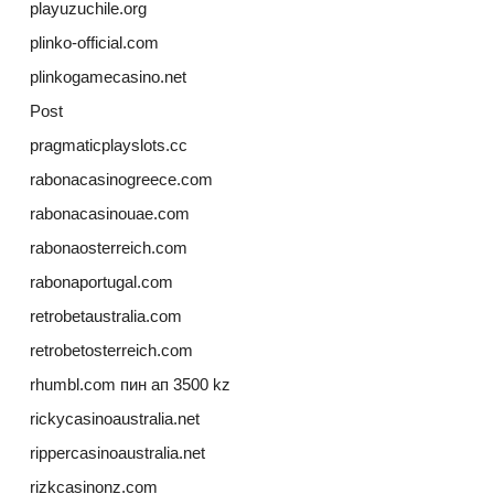
playuzuchile.org
plinko-official.com
plinkogamecasino.net
Post
pragmaticplayslots.cc
rabonacasinogreece.com
rabonacasinouae.com
rabonaosterreich.com
rabonaportugal.com
retrobetaustralia.com
retrobetosterreich.com
rhumbl.com пин ап 3500 kz
rickycasinoaustralia.net
rippercasinoaustralia.net
rizkcasinonz.com