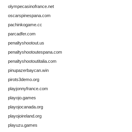
olympecasinofrance.net
oscarspinespana.com
pachinkogame.cc
parcadfer.com
penaltyshootout.us
penaltyshootoutespana.com
penaltyshootoutitalia.com
pinupazerbaycan.win
pirots3demo.org
playjonnyfrance.com
playojo.games
playojocanada.org
playojoireland.org
playuzu.games