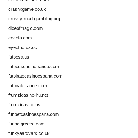
crashxgame.co.uk
crossy-road-gambling.org
diceofmagic.com
encefa.com
eyeofhorus.cc
fatboss.us
fatbosscasinofrance.com
fatpiratecasinoespana.com
fatpiratefrance.com
frumzicasino-hu.net
frumzicasino.us
funbetcasinoespana.com
funbetgreece.com
funkyaardvark.co.uk