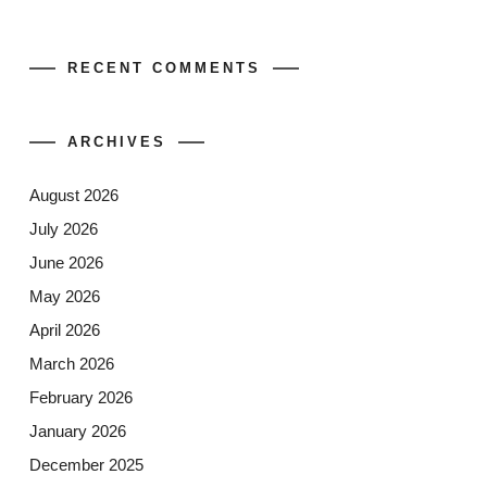
RECENT COMMENTS
ARCHIVES
August 2026
July 2026
June 2026
May 2026
April 2026
March 2026
February 2026
January 2026
December 2025