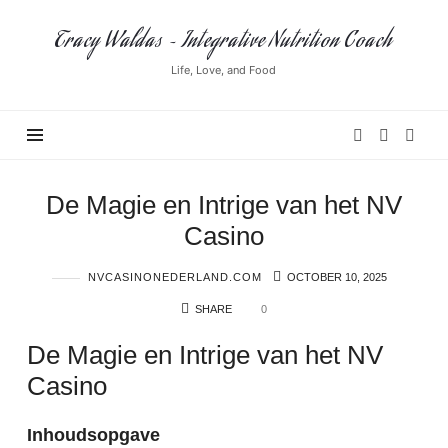
Tracy
Tracy Waldas ~ Integrative Nutrition Coach
Waldas
Life, Love, and Food
~
Integrative
Nutrition
Coach
De Magie en Intrige van het NV
Casino
NVCASINONEDERLAND.COM
OCTOBER 10, 2025
SHARE
0
De Magie en Intrige van het NV
Casino
Inhoudsopgave