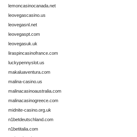
lemoncasinocanada.net
leovegascasino.us
leovegasnl.net
leovegaspt.com
leovegasuk.uk
liraspincasinofrance.com
luckypennyslot.us
makaluaventura.com
malina-casino.us
malinacasinoaustralia.com
malinacasinogreece.com
midnite-casino.org.uk
n1betdeutschland.com
n1betitalia.com