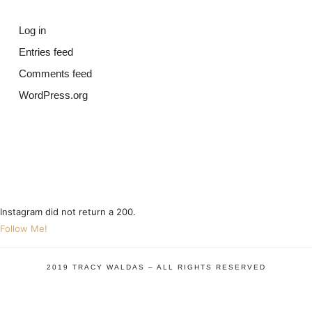
Log in
Entries feed
Comments feed
WordPress.org
Instagram did not return a 200.
Follow Me!
2019 TRACY WALDAS – ALL RIGHTS RESERVED