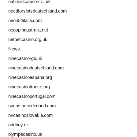
nationalcasino-cz.net
needforslotsdeutschland.com
neon54italia.com
neospinaustralia.net
netbetcasino.org.uk
News
ninecasino-gb.uk
ninecasinodeutschland.com
ninecasinoespana.org
ninecasinofrance.org
ninecasinoportugal.com
nvcasinonederland.com
nvcasinoslovakia.com
oddboy.nz
olympecasino.us