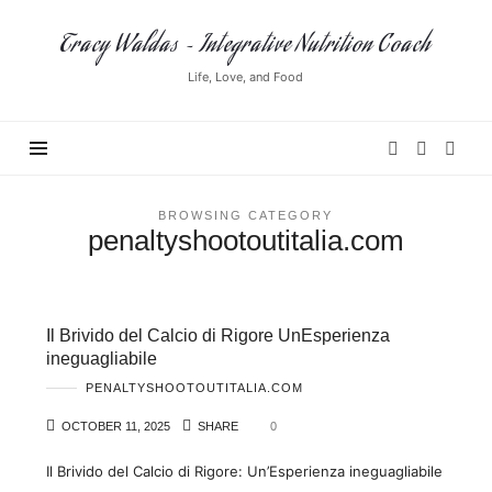
Tracy
Tracy Waldas ~ Integrative Nutrition Coach
Waldas
Life, Love, and Food
~
Integrative
Nutrition
Coach
BROWSING CATEGORY
penaltyshootoutitalia.com
Il Brivido del Calcio di Rigore UnEsperienza
ineguagliabile
PENALTYSHOOTOUTITALIA.COM
OCTOBER 11, 2025
SHARE
0
Il Brivido del Calcio di Rigore: Un’Esperienza ineguagliabile