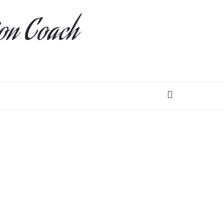
ion Coach