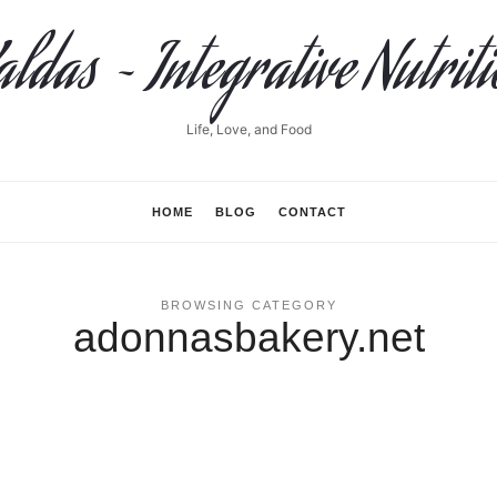
ldas ~ Integrative Nutrit
Life, Love, and Food
HOME
BLOG
CONTACT
ve
BROWSING CATEGORY
adonnasbakery.net