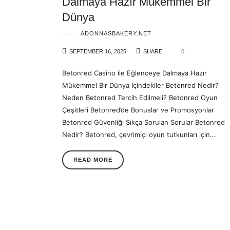
Dalmaya Hazır Mükemmel Bir
Dünya
ADONNASBAKERY.NET
SEPTEMBER 16, 2025
SHARE
0
Betonred Casino ile Eğlenceye Dalmaya Hazır
Mükemmel Bir Dünya İçindekiler Betonred Nedir?
Neden Betonred Tercih Edilmeli? Betonred Oyun
Çeşitleri Betonred’de Bonuslar ve Promosyonlar
Betonred Güvenliği Sıkça Sorulan Sorular Betonred
Nedir? Betonred, çevrimiçi oyun tutkunları için…
READ MORE