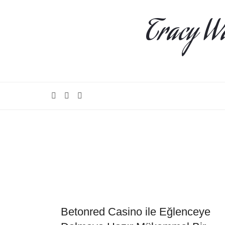
Tracy
Tracy Wa
Waldas
~
Integrati
Nutrition
Coach
Betonred Casino ile Eğlenceye