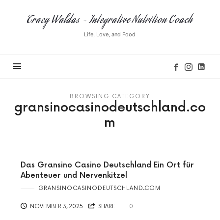
Tracy
Tracy Waldas ~ Integrative Nutrition Coach
Waldas
Life, Love, and Food
~
Integrative
Nutrition
Coach
BROWSING CATEGORY
gransinocasinodeutschland.co
m
Das Gransino Casino Deutschland Ein Ort für
Abenteuer und Nervenkitzel
GRANSINOCASINODEUTSCHLAND.COM
NOVEMBER 3, 2025
SHARE
0