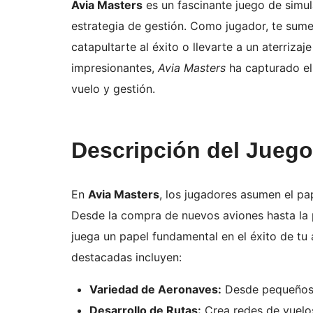
Avia Masters
es un fascinante juego de simul
estrategia de gestión. Como jugador, te su
catapultarte al éxito o llevarte a un aterrizaj
impresionantes,
Avia Masters
ha capturado el
vuelo y gestión.
Descripción del Juego
En
Avia Masters
, los jugadores asumen el pa
Desde la compra de nuevos aviones hasta la p
juega un papel fundamental en el éxito de tu
destacadas incluyen:
Variedad de Aeronaves:
Desde pequeños j
Desarrollo de Rutas:
Crea redes de vuelos