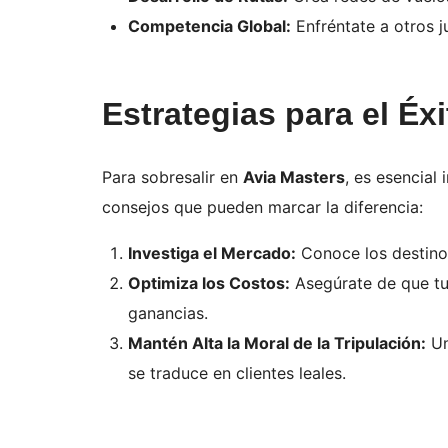
Competencia Global:
Enfréntate a otros 
Estrategias para el Éxi
Para sobresalir en
Avia Masters
, es esencial
consejos que pueden marcar la diferencia:
Investiga el Mercado:
Conoce los destino
Optimiza los Costos:
Asegúrate de que tu
ganancias.
Mantén Alta la Moral de la Tripulación:
Un
se traduce en clientes leales.