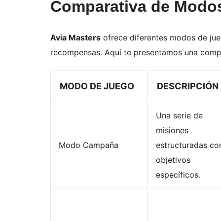
Comparativa de Modo
Avia Masters
ofrece diferentes modos de jue
recompensas. Aquí te presentamos una compa
MODO DE JUEGO
DESCRIPCIÓN
Una serie de
misiones
Modo Campaña
estructuradas co
objetivos
específicos.