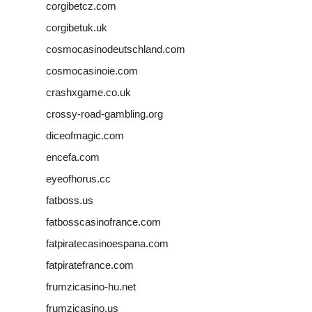
corgibetcz.com
corgibetuk.uk
cosmocasinodeutschland.com
cosmocasinoie.com
crashxgame.co.uk
crossy-road-gambling.org
diceofmagic.com
encefa.com
eyeofhorus.cc
fatboss.us
fatbosscasinofrance.com
fatpiratecasinoespana.com
fatpiratefrance.com
frumzicasino-hu.net
frumzicasino.us