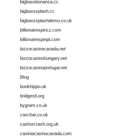
bigbassbonanza.cc
bigbasssplash.cc
bigbasssplashdemo.co.uk
billionairespincz.com
billionairespinpt.com
bizzocasinocanada.net
bizzocasinohungary.net
bizzocasinoportugal.net
Blog
bookhippo.uk
bridgestl.org
bygram.co.uk
cascbar.co.uk
cashorcrash.org.uk
casiniacasinocanada.com