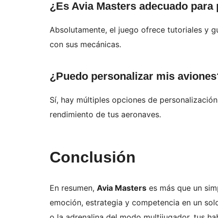
¿Es Avia Masters adecuado para 
Absolutamente, el juego ofrece tutoriales y g
con sus mecánicas.
¿Puedo personalizar mis aviones
Sí, hay múltiples opciones de personalización
rendimiento de tus aeronaves.
Conclusión
En resumen,
Avia Masters
es más que un simp
emoción, estrategia y competencia en un solo
o la adrenalina del modo multijugador, tus h