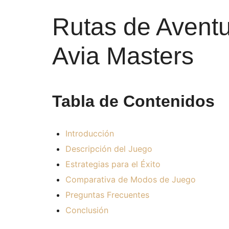
Rutas de Avent
Avia Masters
Tabla de Contenidos
Introducción
Descripción del Juego
Estrategias para el Éxito
Comparativa de Modos de Juego
Preguntas Frecuentes
Conclusión