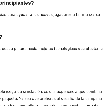
principiantes?
uías para ayudar a los nuevos jugadores a familiarizarse
?
, desde pintura hasta mejoras tecnológicas que afectan el
le juego de simulación; es una experiencia que combina
 paquete. Ya sea que prefieras el desafío de la campaña
abilidades como piloto y gerente serán puestas a prueba.