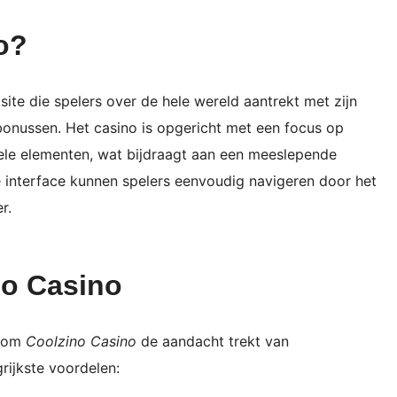
o?
ite die spelers over de hele wereld aantrekt met zijn
bonussen. Het casino is opgericht met een focus op
suele elementen, wat bijdraagt aan een meeslepende
ke interface kunnen spelers eenvoudig navigeren door het
r.
no Casino
rom
Coolzino Casino
de aandacht trekt van
rijkste voordelen: