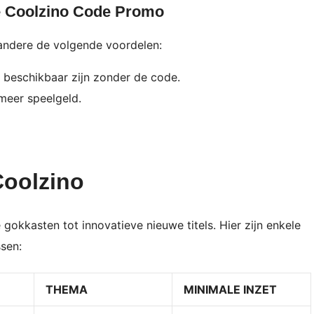
e Coolzino Code Promo
andere de volgende voordelen:
 beschikbaar zijn zonder de code.
meer speelgeld.
Coolzino
 gokkasten tot innovatieve nieuwe titels. Hier zijn enkele
ssen:
THEMA
MINIMALE INZET