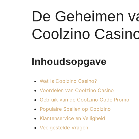
De Geheimen va
Coolzino Casin
Inhoudsopgave
Wat is Coolzino Casino?
Voordelen van Coolzino Casino
Gebruik van de Coolzino Code Promo
Populaire Spellen op Coolzino
Klantenservice en Veiligheid
Veelgestelde Vragen