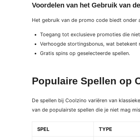
Voordelen van het Gebruik van d
Het gebruik van de promo code biedt onder 
Toegang tot exclusieve promoties die niet
Verhoogde stortingsbonus, wat betekent 
Gratis spins op geselecteerde spellen.
Populaire Spellen op 
De spellen bij Coolzino variëren van klassieke
van de populairste spellen die je niet mag mi
SPEL
TYPE