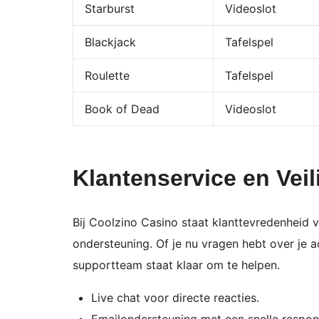
Starburst
Videoslot
Blackjack
Tafelspel
Roulette
Tafelspel
Book of Dead
Videoslot
Klantenservice en Veil
Bij Coolzino Casino staat klanttevredenheid
ondersteuning. Of je nu vragen hebt over je 
supportteam staat klaar om te helpen.
Live chat voor directe reacties.