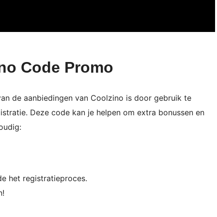
ino Code Promo
van de aanbiedingen van Coolzino is door gebruik te
gistratie. Deze code kan je helpen om extra bonussen en
oudig:
e het registratieproces.
n!