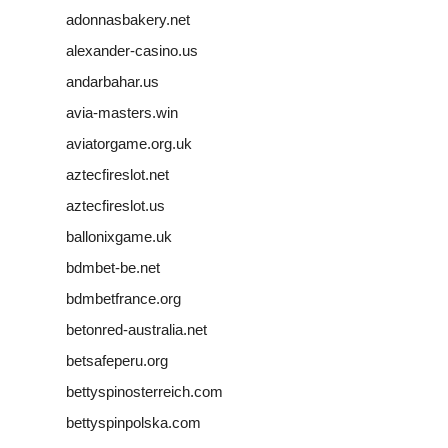
adonnasbakery.net
alexander-casino.us
andarbahar.us
avia-masters.win
aviatorgame.org.uk
aztecfireslot.net
aztecfireslot.us
ballonixgame.uk
bdmbet-be.net
bdmbetfrance.org
betonred-australia.net
betsafeperu.org
bettyspinosterreich.com
bettyspinpolska.com