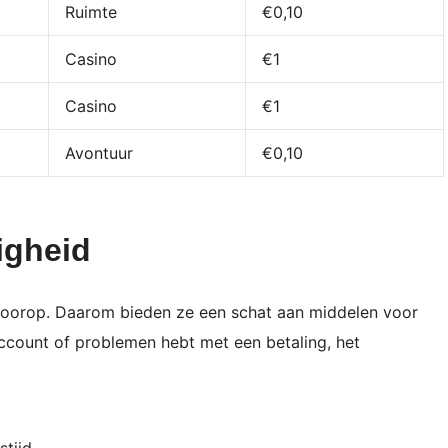
Ruimte
€0,10
Casino
€1
Casino
€1
Avontuur
€0,10
igheid
 voorop. Daarom bieden ze een schat aan middelen voor
account of problemen hebt met een betaling, het