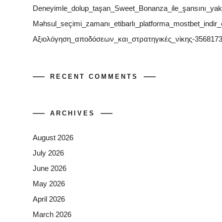
Deneyimle_dolup_taşan_Sweet_Bonanza_ile_şansını_yakal
Məhsul_seçimi_zamanı_etibarlı_platforma_mostbet_indir
Αξιολόγηση_αποδόσεων_και_στρατηγικές_νίκης-356817
RECENT COMMENTS
ARCHIVES
August 2026
July 2026
June 2026
May 2026
April 2026
March 2026