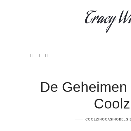
Tracy
Tracy Wa
Waldas
~
Integrati
De Geheimen v
Nutrition
Coolz
Coach
COOLZINOCASINOBELGI