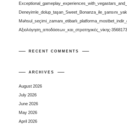
Exceptional_gameplay_experiences_with_vegastars_and_
Deneyimle_dolup_taşan_Sweet_Bonanza_ile_şansını_yakal
Məhsul_seçimi_zamanı_etibarlı_platforma_mostbet_indir
Αξιολόγηση_αποδόσεων_και_στρατηγικές_νίκης-356817
RECENT COMMENTS
ARCHIVES
August 2026
July 2026
June 2026
May 2026
April 2026