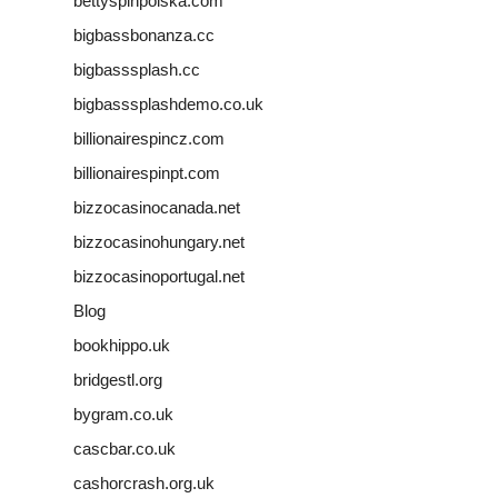
bettyspinpolska.com
bigbassbonanza.cc
bigbasssplash.cc
bigbasssplashdemo.co.uk
billionairespincz.com
billionairespinpt.com
bizzocasinocanada.net
bizzocasinohungary.net
bizzocasinoportugal.net
Blog
bookhippo.uk
bridgestl.org
bygram.co.uk
cascbar.co.uk
cashorcrash.org.uk