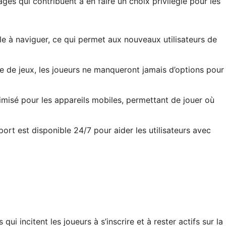
s qui contribuent à en faire un choix privilégié pour les
le à naviguer, ce qui permet aux nouveaux utilisateurs de
de jeux, les joueurs ne manqueront jamais d’options pour
imisé pour les appareils mobiles, permettant de jouer où
rt est disponible 24/7 pour aider les utilisateurs avec
ui incitent les joueurs à s’inscrire et à rester actifs sur la