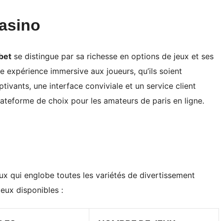
Casino
bet
se distingue par sa richesse en options de jeux et ses
ne expérience immersive aux joueurs, qu’ils soient
ivants, une interface conviviale et un service client
ateforme de choix pour les amateurs de paris en ligne.
x qui englobe toutes les variétés de divertissement
jeux disponibles :