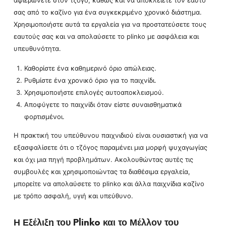
αφιερώνετε στον τζόγο, καθώς και να αποκλείετε τον εαυτό
σας από το καζίνο για ένα συγκεκριμένο χρονικό διάστημα.
Χρησιμοποιήστε αυτά τα εργαλεία για να προστατεύσετε τους
εαυτούς σας και να απολαύσετε το plinko με ασφάλεια και
υπευθυνότητα.
Καθορίστε ένα καθημερινό όριο απώλειας.
Ρυθμίστε ένα χρονικό όριο για το παιχνίδι.
Χρησιμοποιήστε επιλογές αυτοαποκλεισμού.
Αποφύγετε το παιχνίδι όταν είστε συναισθηματικά
φορτισμένοι.
Η πρακτική του υπεύθυνου παιχνιδιού είναι ουσιαστική για να
εξασφαλίσετε ότι ο τζόγος παραμένει μια μορφή ψυχαγωγίας
και όχι μια πηγή προβλημάτων. Ακολουθώντας αυτές τις
συμβουλές και χρησιμοποιώντας τα διαθέσιμα εργαλεία,
μπορείτε να απολαύσετε το plinko και άλλα παιχνίδια καζίνο
με τρόπο ασφαλή, υγιή και υπεύθυνο.
Η Εξέλιξη του Plinko και το Μέλλον του