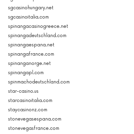
sgcasinohungary.net
sgcasinoitalia.com
spinangacasinogreece.net
spinangadeutschland.com
spinangaespana.net
spinangafrance.com
spinanganorge.net
spinangapl.com
spinmachodeutschland.com
star-casino.us
starcasinoitalia.com
staycasinonz.com
stonevegasespana.com
stonevegasfrance.com