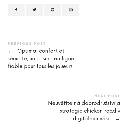
PREVIOUS POST
←
Optimal confort et
sécurité, un casino en ligne
fiable pour tous les joueurs
NEXT POST
Neuvěřitelná dobrodružství a
strategie chicken road v
digitálním věku
→