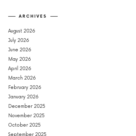
ARCHIVES
August 2026
July 2026
June 2026
May 2026
April 2026
March 2026
February 2026
January 2026
December 2025
November 2025
October 2025
September 2025