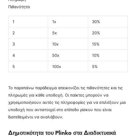
Πιθανότητα
1
1x
30%
2
5x
20%
3
10x
15%
4
50x
10%
5
100x
5%
Το παραπάνω παράδειγμα απεικονίζει τις πιθανότητες και τις
πληρωμές για κάθε υποδοχή. Οι παίκτες μπορούν να
χρησιμοποιήσουν αυτές τις πληροφορίες για να επιλέξουν μια
υποδοχή που αντιστοιχεί στο επίπεδο ρίσκου που είναι
διατεθειμένοι να αναλάβουν.
Δημοτικότητα του Plinko στα Διαδικτυακά