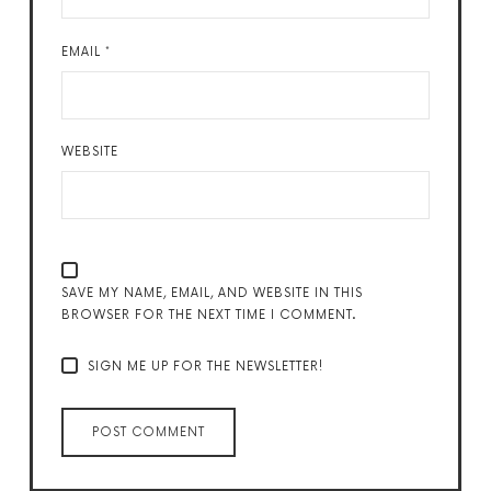
EMAIL
*
WEBSITE
SAVE MY NAME, EMAIL, AND WEBSITE IN THIS
BROWSER FOR THE NEXT TIME I COMMENT.
SIGN ME UP FOR THE NEWSLETTER!