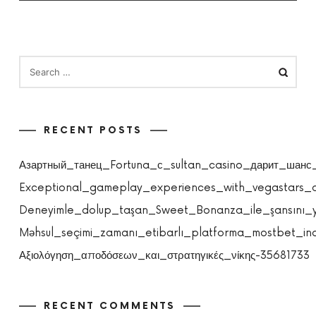
SEARCH
FOR:
RECENT POSTS
Азартный_танец_Fortuna_с_sultan_casino_дарит_шанс
Exceptional_gameplay_experiences_with_vegastars_
Deneyimle_dolup_taşan_Sweet_Bonanza_ile_şansını_ya
Məhsul_seçimi_zamanı_etibarlı_platforma_mostbet_ind
Αξιολόγηση_αποδόσεων_και_στρατηγικές_νίκης-35681733
RECENT COMMENTS