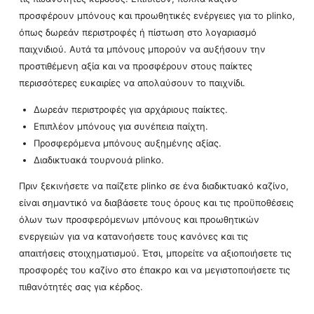
προσφέρουν μπόνους και προωθητικές ενέργειες για το plinko,
όπως δωρεάν περιστροφές ή πίστωση στο λογαριασμό
παιχνιδιού. Αυτά τα μπόνους μπορούν να αυξήσουν την
προστιθέμενη αξία και να προσφέρουν στους παίκτες
περισσότερες ευκαιρίες να απολαύσουν το παιχνίδι.
Δωρεάν περιστροφές για αρχάριους παίκτες.
Επιπλέον μπόνους για συνέπεια παίχτη.
Προσφερόμενα μπόνους αυξημένης αξίας.
Διαδικτυακά τουρνουά plinko.
Πριν ξεκινήσετε να παίζετε plinko σε ένα διαδικτυακό καζίνο,
είναι σημαντικό να διαβάσετε τους όρους και τις προϋποθέσεις
όλων των προσφερόμενων μπόνους και προωθητικών
ενεργειών για να κατανοήσετε τους κανόνες και τις
απαιτήσεις στοιχηματισμού. Έτσι, μπορείτε να αξιοποιήσετε τις
προσφορές του καζίνο στο έπακρο και να μεγιστοποιήσετε τις
πιθανότητές σας για κέρδος.