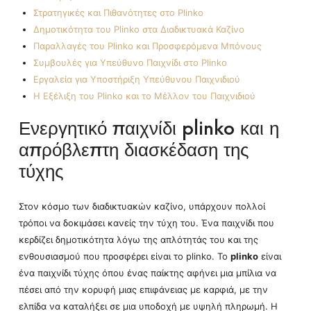
Στρατηγικές και Πιθανότητες στο Plinko
Δημοτικότητα του Plinko στα Διαδικτυακά Καζίνο
Παραλλαγές του Plinko και Προσφερόμενα Μπόνους
Συμβουλές για Υπεύθυνο Παιχνίδι στο Plinko
Εργαλεία για Υποστήριξη Υπεύθυνου Παιχνιδιού
Η Εξέλιξη του Plinko και το Μέλλον του Παιχνιδιού
Ενεργητικό παιχνίδι plinko και η
απρόβλεπτη διασκέδαση της
τύχης
Στον κόσμο των διαδικτυακών καζίνο, υπάρχουν πολλοί
τρόποι να δοκιμάσει κανείς την τύχη του. Ένα παιχνίδι που
κερδίζει δημοτικότητα λόγω της απλότητάς του και της
ενθουσιασμού που προσφέρει είναι το plinko. Το
plinko
είναι
ένα παιχνίδι τύχης όπου ένας παίκτης αφήνει μια μπίλια να
πέσει από την κορυφή μιας επιφάνειας με καρφιά, με την
ελπίδα να καταλήξει σε μια υποδοχή με υψηλή πληρωμή. Η