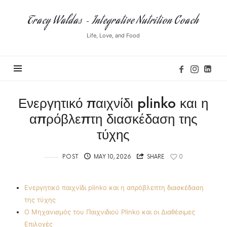
Tracy
Tracy Waldas ~ Integrative Nutrition Coach
Waldas
Life, Love, and Food
~
Integrative
Nutrition
Coach
Ενεργητικό παιχνίδι plinko και η
απρόβλεπτη διασκέδαση της
τύχης
POST
MAY 10, 2026
SHARE
0
Ενεργητικό παιχνίδι plinko και η απρόβλεπτη διασκέδαση
της τύχης
Ο Μηχανισμός του Παιχνιδιού Plinko και οι Διαθέσιμες
Επιλογές