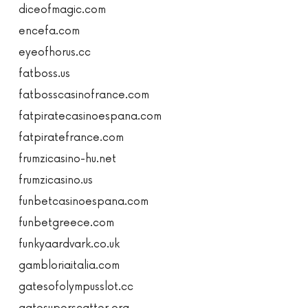
diceofmagic.com
encefa.com
eyeofhorus.cc
fatboss.us
fatbosscasinofrance.com
fatpiratecasinoespana.com
fatpiratefrance.com
frumzicasino-hu.net
frumzicasino.us
funbetcasinoespana.com
funbetgreece.com
funkyaardvark.co.uk
gambloriaitalia.com
gatesofolympusslot.cc