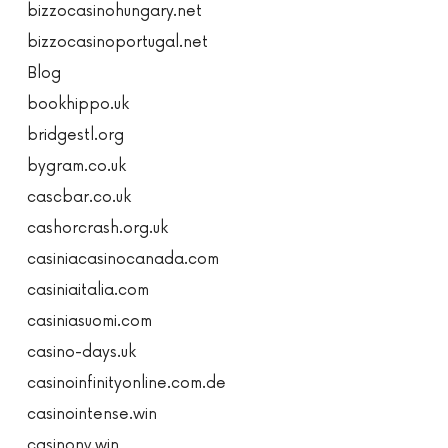
bizzocasinohungary.net
bizzocasinoportugal.net
Blog
bookhippo.uk
bridgestl.org
bygram.co.uk
cascbar.co.uk
cashorcrash.org.uk
casiniacasinocanada.com
casiniaitalia.com
casiniasuomi.com
casino-days.uk
casinoinfinityonline.com.de
casinointense.win
casinonv.win