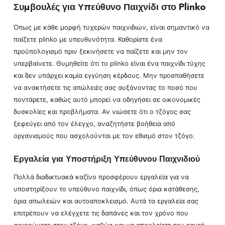
Συμβουλές για Υπεύθυνο Παιχνίδι στο Plinko
Όπως με κάθε μορφή τυχερών παιχνιδιών, είναι σημαντικό να
παίζετε plinko με υπευθυνότητα. Καθορίστε ένα
προϋπολογισμό πριν ξεκινήσετε να παίζετε και μην τον
υπερβαίνετε. Θυμηθείτε ότι το plinko είναι ένα παιχνίδι τύχης
και δεν υπάρχει καμία εγγύηση κέρδους. Μην προσπαθήσετε
να ανακτήσετε τις απώλειές σας αυξάνοντας το ποσό που
ποντάρετε, καθώς αυτό μπορεί να οδηγήσει σε οικονομικές
δυσκολίες και προβλήματα. Αν νιώσετε ότι ο τζόγος σας
ξεφεύγει από τον έλεγχο, αναζητήστε βοήθεια από
οργανισμούς που ασχολούνται με τον εθισμό στον τζόγο.
Εργαλεία για Υποστήριξη Υπεύθυνου Παιχνιδιού
Πολλά διαδικτυακά καζίνο προσφέρουν εργαλεία για να
υποστηρίξουν το υπεύθυνο παιχνίδι, όπως όρια κατάθεσης,
όρια απωλειών και αυτοαποκλεισμό. Αυτά τα εργαλεία σας
επιτρέπουν να ελέγχετε τις δαπάνες και τον χρόνο που