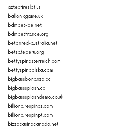
aztecfireslot.us
ballonixgame.uk
bdmbet-be.net
bdmbetfrance.org
betonred-australia.net
betsafeperu.org
bettyspinosterreich.com
bettyspinpolska.com
bigbassbonanza.cc
bigbasssplash.cc
bigbasssplashdemo.co.uk
billionairespincz.com
billionairespinpt.com
bizzocasinocanada.net