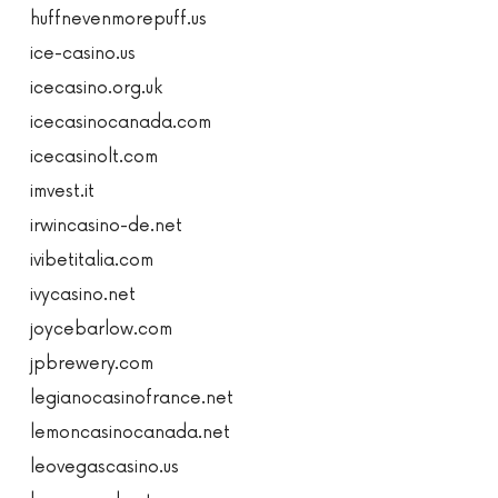
huffnevenmorepuff.us
ice-casino.us
icecasino.org.uk
icecasinocanada.com
icecasinolt.com
imvest.it
irwincasino-de.net
ivibetitalia.com
ivycasino.net
joycebarlow.com
jpbrewery.com
legianocasinofrance.net
lemoncasinocanada.net
leovegascasino.us