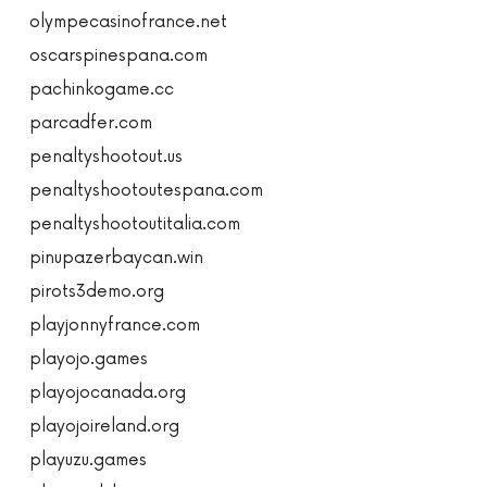
olympecasinofrance.net
oscarspinespana.com
pachinkogame.cc
parcadfer.com
penaltyshootout.us
penaltyshootoutespana.com
penaltyshootoutitalia.com
pinupazerbaycan.win
pirots3demo.org
playjonnyfrance.com
playojo.games
playojocanada.org
playojoireland.org
playuzu.games