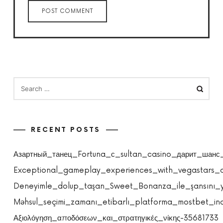
SEARCH
FOR:
RECENT POSTS
Азартный_танец_Fortuna_с_sultan_casino_дарит_шанс
Exceptional_gameplay_experiences_with_vegastars_
Deneyimle_dolup_taşan_Sweet_Bonanza_ile_şansını_ya
Məhsul_seçimi_zamanı_etibarlı_platforma_mostbet_ind
Αξιολόγηση_αποδόσεων_και_στρατηγικές_νίκης-35681733