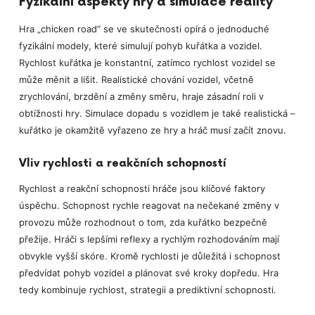
Fyzikální aspekty hry a simulace reality
Hra „chicken road“ se ve skutečnosti opírá o jednoduché
fyzikální modely, které simulují pohyb kuřátka a vozidel.
Rychlost kuřátka je konstantní, zatímco rychlost vozidel se
může měnit a lišit. Realistické chování vozidel, včetně
zrychlování, brzdění a změny směru, hraje zásadní roli v
obtížnosti hry. Simulace dopadu s vozidlem je také realistická –
kuřátko je okamžitě vyřazeno ze hry a hráč musí začít znovu.
Vliv rychlosti a reakčních schopností
Rychlost a reakční schopnosti hráče jsou klíčové faktory
úspěchu. Schopnost rychle reagovat na nečekané změny v
provozu může rozhodnout o tom, zda kuřátko bezpečně
přežije. Hráči s lepšími reflexy a rychlým rozhodováním mají
obvykle vyšší skóre. Kromě rychlosti je důležitá i schopnost
předvídat pohyb vozidel a plánovat své kroky dopředu. Hra
tedy kombinuje rychlost, strategii a prediktivní schopnosti.