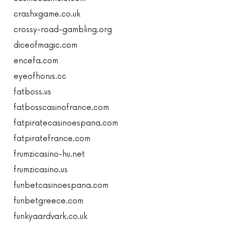
crashxgame.co.uk
crossy-road-gambling.org
diceofmagic.com
encefa.com
eyeofhorus.cc
fatboss.us
fatbosscasinofrance.com
fatpiratecasinoespana.com
fatpiratefrance.com
frumzicasino-hu.net
frumzicasino.us
funbetcasinoespana.com
funbetgreece.com
funkyaardvark.co.uk