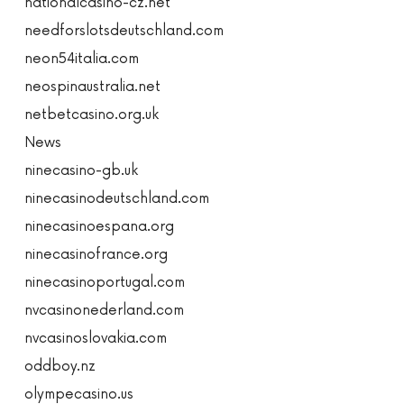
nationalcasino-cz.net
needforslotsdeutschland.com
neon54italia.com
neospinaustralia.net
netbetcasino.org.uk
News
ninecasino-gb.uk
ninecasinodeutschland.com
ninecasinoespana.org
ninecasinofrance.org
ninecasinoportugal.com
nvcasinonederland.com
nvcasinoslovakia.com
oddboy.nz
olympecasino.us