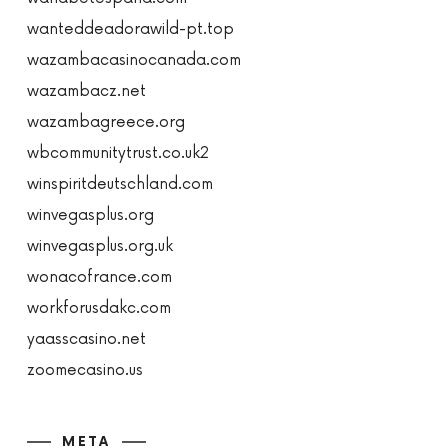
wanteddeadorawild-pt.top
wazambacasinocanada.com
wazambacz.net
wazambagreece.org
wbcommunitytrust.co.uk2
winspiritdeutschland.com
winvegasplus.org
winvegasplus.org.uk
wonacofrance.com
workforusdakc.com
yaasscasino.net
zoomecasino.us
META