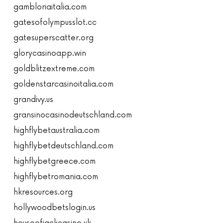
gambloriaitalia.com
gatesofolympusslot.cc
gatesuperscatter.org
glorycasinoapp.win
goldblitzextreme.com
goldenstarcasinoitalia.com
grandivy.us
gransinocasinodeutschland.com
highflybetaustralia.com
highflybetdeutschland.com
highflybetgreece.com
highflybetromania.com
hkresources.org
hollywoodbetslogin.us