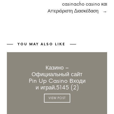
casinacho casino και
Απεριόριστη Διασκέδαση
→
YOU MAY ALSO LIKE
Казино –
Официальный сайт
Pin Up Casino Входи
и играй.5145 (2)
VIEW POST