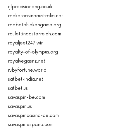
rjlprecisioneng.co.uk
rocketcasinoaustralia.net
roobetchickengame.org
roulettinoosterreich.com
royaljeet247.win
royalty-of-olympus.org
royalvegasnz.net
rubyfortune.world
satbet-india.net
satbet.us
savaspin-be.com
savaspin.us
savaspincasino-de.com
savaspinespana.com