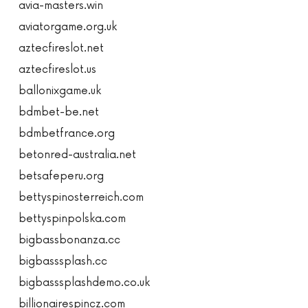
avia-masters.win
aviatorgame.org.uk
aztecfireslot.net
aztecfireslot.us
ballonixgame.uk
bdmbet-be.net
bdmbetfrance.org
betonred-australia.net
betsafeperu.org
bettyspinosterreich.com
bettyspinpolska.com
bigbassbonanza.cc
bigbasssplash.cc
bigbasssplashdemo.co.uk
billionairespincz.com