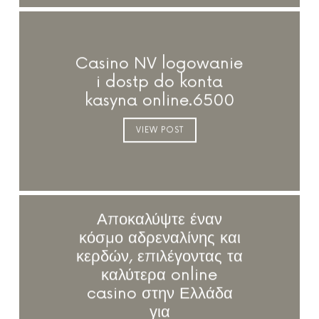
Casino NV logowanie
i dostp do konta
kasyna online.6500
VIEW POST
Αποκαλύψτε έναν
κόσμο αδρεναλίνης και
κερδών, επιλέγοντας τα
καλύτερα online
casino στην Ελλάδα
για