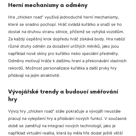
Herní mechanismy a odměny
Hra „chicken road“ využívá jednoduché herní mechanismy,
které se snadno pochopí. Hráč ovládá kuřátko a snaží se ho
dostat na druhou stranu silnice, přičemž se vyhýbá vozidlům.
Za každý úspěšný krok dopředu hráč získává body. Hra nabízí
různé druhy odměn za dosažení určitých milníků, jako jsou
například nové skiny pro kuřátko nebo speciální předměty.
Odměny motivují hráče k dalšímu hraní a překonávání vlastních
rekordů. Možnost personalizace kuřátka a další prvky hry
přidávají na jejím atraktivitě.
Vývojářské trendy a budoucí směřování
hry
Vývoj hry „chicken road“ stále pokračuje a vývojáři neustále
pracují na vylepšení hry a přidávání nových funkcí. V současné
době se zaměřují na integraci nových technologií, jako je
například virtuální realita, která by měla hře dodat ještě větší