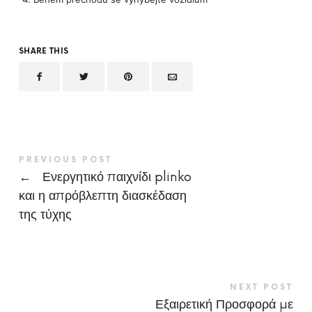
SHARE THIS
PREVIOUS POST
←
Ενεργητικό παιχνίδι plinko
και η απρόβλεπτη διασκέδαση
της τύχης
NEXT POST
Εξαιρετική Προσφορά με