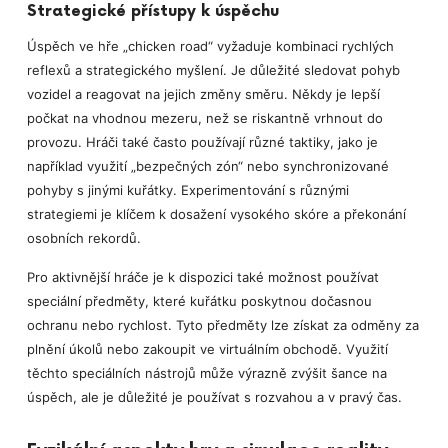
Strategické přístupy k úspěchu
Úspěch ve hře „chicken road“ vyžaduje kombinaci rychlých
reflexů a strategického myšlení. Je důležité sledovat pohyb
vozidel a reagovat na jejich změny směru. Někdy je lepší
počkat na vhodnou mezeru, než se riskantně vrhnout do
provozu. Hráči také často používají různé taktiky, jako je
například využití „bezpečných zón“ nebo synchronizované
pohyby s jinými kuřátky. Experimentování s různými
strategiemi je klíčem k dosažení vysokého skóre a překonání
osobních rekordů.
Pro aktivnější hráče je k dispozici také možnost používat
speciální předměty, které kuřátku poskytnou dočasnou
ochranu nebo rychlost. Tyto předměty lze získat za odměny za
plnění úkolů nebo zakoupit ve virtuálním obchodě. Využití
těchto speciálních nástrojů může výrazně zvýšit šance na
úspěch, ale je důležité je používat s rozvahou a v pravý čas.