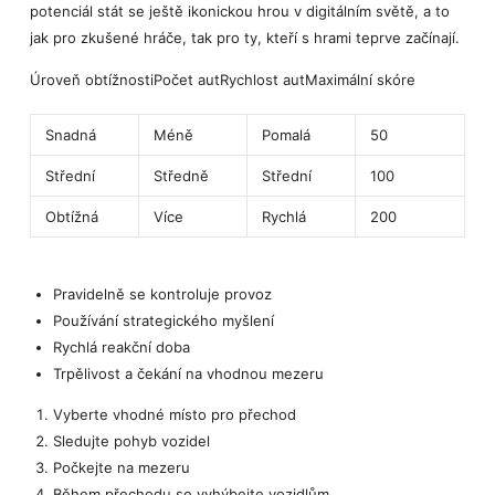
potenciál stát se ještě ikonickou hrou v digitálním světě, a to
jak pro zkušené hráče, tak pro ty, kteří s hrami teprve začínají.
Úroveň obtížnostiPočet autRychlost autMaximální skóre
Snadná
Méně
Pomalá
50
Střední
Středně
Střední
100
Obtížná
Více
Rychlá
200
Pravidelně se kontroluje provoz
Používání strategického myšlení
Rychlá reakční doba
Trpělivost a čekání na vhodnou mezeru
Vyberte vhodné místo pro přechod
Sledujte pohyb vozidel
Počkejte na mezeru
Během přechodu se vyhýbejte vozidlům