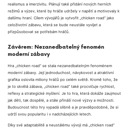
realismus a imerzivitu. Plánují také přidání nových herních
režimů a výzev, které by hráče udržely v napětí a motivovaly k
dalšímu hraní. Cílem vývojářů je vytvořit „chicken road“ jako
celoživotní zábavu, která se bude neustále vyvíjet a
přizpůsobovat se potřebám hráčů.
Závěrem: Nezanedbatelný fenomén
moderní zábavy
Hra „chicken road“ se stala nezanedbatelným fenoménem
moderní zábavy. Její jednoduchost, návykovost a atraktivní
grafika oslovila miliony hráčů po celém světě. Kromě toho, že
je to skvělá zábava, „chicken road“ také procvičuje rychlost,
reflexy a strategické myšlení. Je to hra, která dokáže zaujmout
jak děti, tak dospělé, a stále přináší nové výzvy a možnosti.
Budoucnost této hry vypadá slibně a je pravděpodobné, že si
udrží svou popularitu i v nadcházejících letech.
Díky své adaptabilitě a neustálému vývoji má „chicken road“