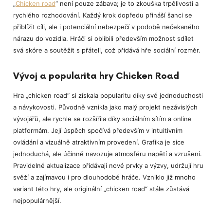
„
Chicken road
“ není pouze zábava; je to zkouška trpělivosti a
rychlého rozhodování. Každý krok dopředu přináší šanci se
přiblížit cíli, ale i potenciální nebezpečí v podobě nečekaného
nárazu do vozidla. Hráči si oblíbili především možnost sdílet
svá skóre a soutěžit s přáteli, což přidává hře sociální rozměr.
Vývoj a popularita hry Chicken Road
Hra „chicken road“ si získala popularitu díky své jednoduchosti
a návykovosti. Původně vznikla jako malý projekt nezávislých
vývojářů, ale rychle se rozšířila díky sociálním sítím a online
platformám. Její úspěch spočívá především v intuitivním
ovládání a vizuálně atraktivním provedení. Grafika je sice
jednoduchá, ale účinně navozuje atmosféru napětí a vzrušení.
Pravidelné aktualizace přidávají nové prvky a výzvy, udržují hru
svěží a zajímavou i pro dlouhodobé hráče. Vzniklo již mnoho
variant této hry, ale originální „chicken road“ stále zůstává
nejpopulárnější.