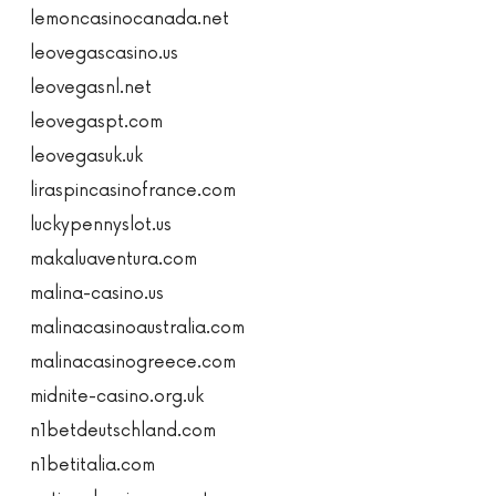
lemoncasinocanada.net
leovegascasino.us
leovegasnl.net
leovegaspt.com
leovegasuk.uk
liraspincasinofrance.com
luckypennyslot.us
makaluaventura.com
malina-casino.us
malinacasinoaustralia.com
malinacasinogreece.com
midnite-casino.org.uk
n1betdeutschland.com
n1betitalia.com