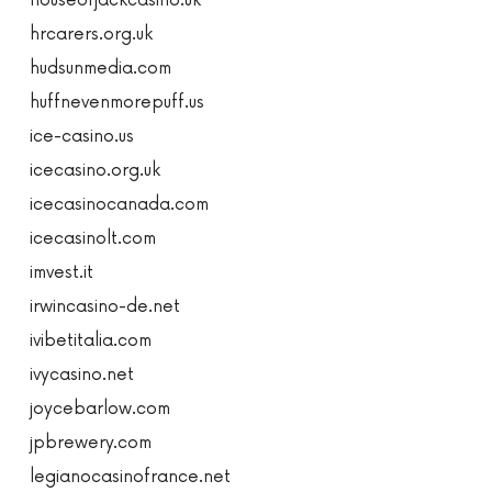
houseofjackcasino.uk
hrcarers.org.uk
hudsunmedia.com
huffnevenmorepuff.us
ice-casino.us
icecasino.org.uk
icecasinocanada.com
icecasinolt.com
imvest.it
irwincasino-de.net
ivibetitalia.com
ivycasino.net
joycebarlow.com
jpbrewery.com
legianocasinofrance.net