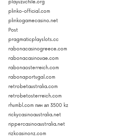
playuzuchile.org
plinko-official.com
plinkogamecasino.net
Post
pragmaticplayslots.cc
rabonacasinogreece.com
rabonacasinouae.com
rabonaosterreich.com
rabonaportugal.com
retrobetaustralia.com
retrobetosterreich.com
rhumbl.com пин ап 3500 kz
rickycasinoaustralia.net
rippercasinoaustralia.net
rizkcasinonz.com