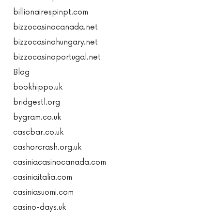
billionairespinpt.com
bizzocasinocanada.net
bizzocasinohungary.net
bizzocasinoportugal.net
Blog
bookhippo.uk
bridgestl.org
bygram.co.uk
cascbar.co.uk
cashorcrash.org.uk
casiniacasinocanada.com
casiniaitalia.com
casiniasuomi.com
casino-days.uk