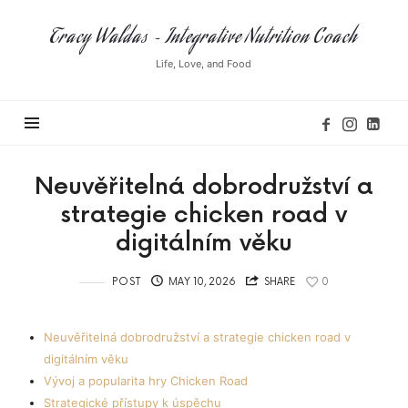
Tracy
Tracy Waldas ~ Integrative Nutrition Coach
Waldas
Life, Love, and Food
~
Integrative
Nutrition
Coach
Neuvěřitelná dobrodružství a
strategie chicken road v
digitálním věku
POST
MAY 10, 2026
SHARE
0
Neuvěřitelná dobrodružství a strategie chicken road v
digitálním věku
Vývoj a popularita hry Chicken Road
Strategické přístupy k úspěchu