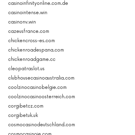
casinoinfinityonline.com.de
casinointense.win
casinonv.win
cazeusfrance.com
chickencross-es.com
chickenroadespana.com
chickenroadgame.cc
cleopatraslot.us
clubhousecasinoaustralia.com
coolzinocasinobelgie.com
coolzinocasinoosterreich.com
corgibetcz.com
corgibetuk.uk
cosmocasinodeutschland.com
cosmocasinoie.com