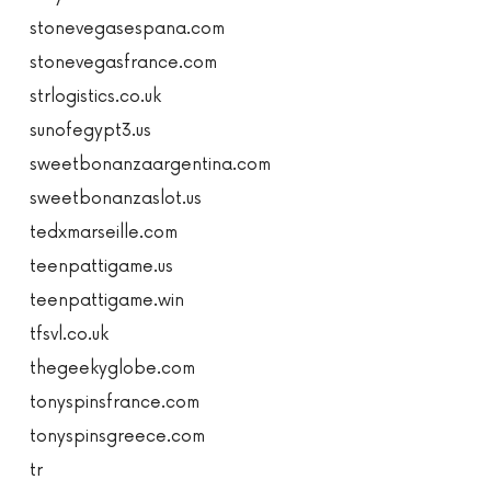
stonevegasespana.com
stonevegasfrance.com
strlogistics.co.uk
sunofegypt3.us
sweetbonanzaargentina.com
sweetbonanzaslot.us
tedxmarseille.com
teenpattigame.us
teenpattigame.win
tfsvl.co.uk
thegeekyglobe.com
tonyspinsfrance.com
tonyspinsgreece.com
tr