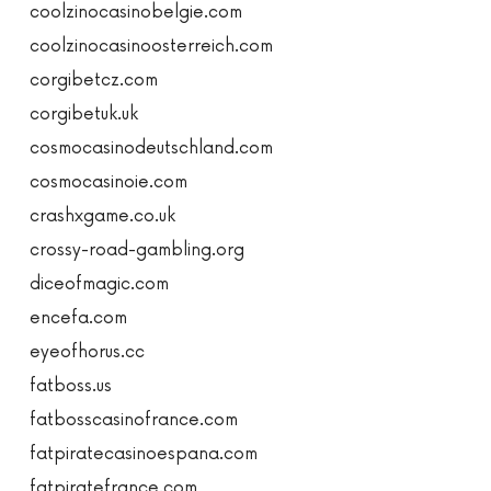
coolzinocasinobelgie.com
coolzinocasinoosterreich.com
corgibetcz.com
corgibetuk.uk
cosmocasinodeutschland.com
cosmocasinoie.com
crashxgame.co.uk
crossy-road-gambling.org
diceofmagic.com
encefa.com
eyeofhorus.cc
fatboss.us
fatbosscasinofrance.com
fatpiratecasinoespana.com
fatpiratefrance.com