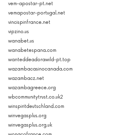
vem-apostar-pt.net
vemapostar-portugal.net
vincispinfrance.net
vipzino.us
wanabet.us
wanabetespana.com
wanteddeadorawild-pt.top
wazambacasinocanada.com
wazambacz.net
wazambagreece.org
wbcommunitytrust.co.uk2
winspiritdeutschland.com
winvegasplus.org
winvegasplus.org.uk
wonacofrance.com