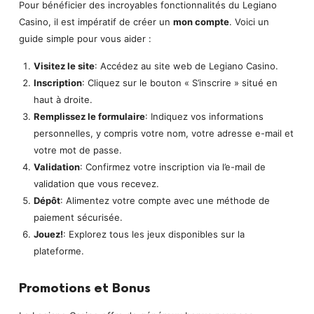
Pour bénéficier des incroyables fonctionnalités du Legiano
Casino, il est impératif de créer un
mon compte
. Voici un
guide simple pour vous aider :
Visitez le site
: Accédez au site web de Legiano Casino.
Inscription
: Cliquez sur le bouton « S’inscrire » situé en
haut à droite.
Remplissez le formulaire
: Indiquez vos informations
personnelles, y compris votre nom, votre adresse e-mail et
votre mot de passe.
Validation
: Confirmez votre inscription via l’e-mail de
validation que vous recevez.
Dépôt
: Alimentez votre compte avec une méthode de
paiement sécurisée.
Jouez!
: Explorez tous les jeux disponibles sur la
plateforme.
Promotions et Bonus