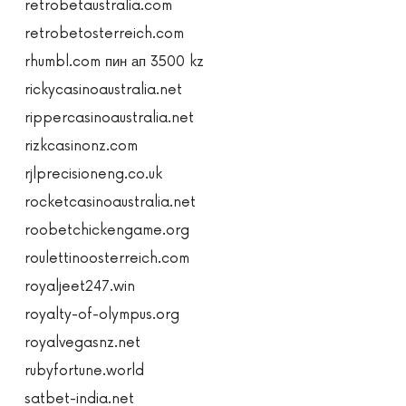
retrobetaustralia.com
retrobetosterreich.com
rhumbl.com пин ап 3500 kz
rickycasinoaustralia.net
rippercasinoaustralia.net
rizkcasinonz.com
rjlprecisioneng.co.uk
rocketcasinoaustralia.net
roobetchickengame.org
roulettinoosterreich.com
royaljeet247.win
royalty-of-olympus.org
royalvegasnz.net
rubyfortune.world
satbet-india.net