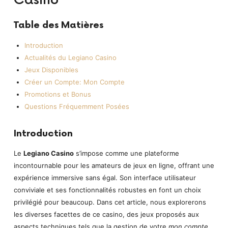
Casino
Table des Matières
Introduction
Actualités du Legiano Casino
Jeux Disponibles
Créer un Compte: Mon Compte
Promotions et Bonus
Questions Fréquemment Posées
Introduction
Le
Legiano Casino
s’impose comme une plateforme
incontournable pour les amateurs de jeux en ligne, offrant une
expérience immersive sans égal. Son interface utilisateur
conviviale et ses fonctionnalités robustes en font un choix
privilégié pour beaucoup. Dans cet article, nous explorerons
les diverses facettes de ce casino, des jeux proposés aux
aspects techniques tels que la gestion de votre
mon compte
.