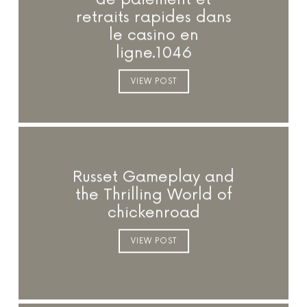
de paiement et
retraits rapides dans
le casino en
ligne.1046
VIEW POST
Russet Gameplay and
the Thrilling World of
chickenroad
VIEW POST