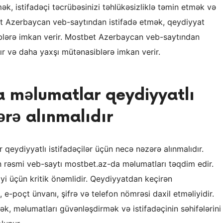
k, istifadəçi təcrübəsinizi təhlükəsizliklə təmin etmək və
et Azerbaycan veb-saytından istifadə etmək, qeydiyyat
iblərə imkan verir. Mostbet Azerbaycan veb-saytından
ır və daha yaxşı mütənasiblərə imkan verir.
 məlumatlar qeydiyyatlı
ərə alınmalıdır
eydiyyatlı istifadəçilər üçün necə nəzərə alınmalıdır.
n rəsmi veb-saytı mostbet.az-da məlumatları təqdim edir.
iyi üçün kritik önəmlidir. Qeydiyyatdan keçirən
 e-poçt ünvanı, şifrə və telefon nömrəsi daxil etməliyidir.
mək, məlumatları güvənləşdirmək və istifadəçinin səhifələrini