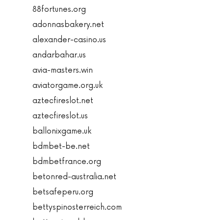
88fortunes.org
adonnasbakery.net
alexander-casino.us
andarbahar.us
avia-masters.win
aviatorgame.org.uk
aztecfireslot.net
aztecfireslot.us
ballonixgame.uk
bdmbet-be.net
bdmbetfrance.org
betonred-australia.net
betsafeperu.org
bettyspinosterreich.com