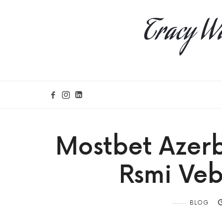
Tracy
Tracy Wa
Waldas
~
Integrati
Mostbet Azerb
Nutrition
Rsmi Veb
Coach
BLOG