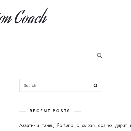
ion Coach
SEARCH
FOR:
RECENT POSTS
Азартный_танец_Fortuna_с_sultan_casino_дарит