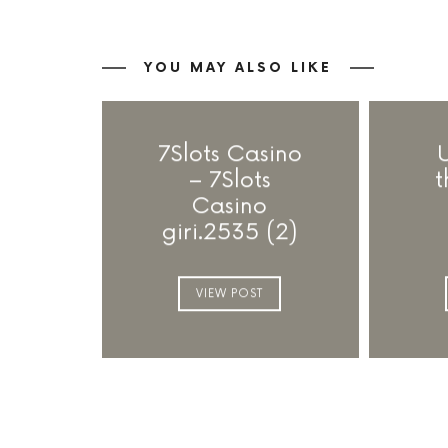
YOU MAY ALSO LIKE
7Slots Casino
– 7Slots
t
Casino
giri.2535 (2)
VIEW POST