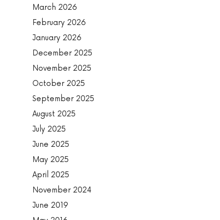
March 2026
February 2026
January 2026
December 2025
November 2025
October 2025
September 2025
August 2025
July 2025
June 2025
May 2025
April 2025
November 2024
June 2019