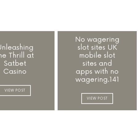
No wagering
Unleashing
slot sites UK
he Thrill at
mobile slot
Satbet
sites and
Casino
apps with no
wagering.141
VIEW POST
VIEW POST