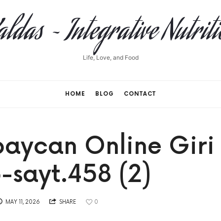
ldas ~ Integrative Nutrit
Life, Love, and Food
HOME
BLOG
CONTACT
ve
aycan Online Giri
-sayt.458 (2)
MAY 11, 2026
SHARE
0