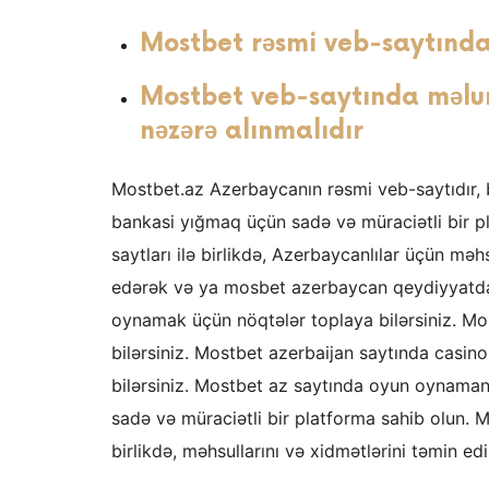
Mostbet rəsmi veb-saytında
Mostbet veb-saytında məlum
nəzərə alınmalıdır
Mostbet.az Azerbaycanın rəsmi veb-saytıdır
bankasi yığmaq üçün sadə və müraciətli bir 
saytları ilə birlikdə, Azerbaycanlılar üçün mə
edərək və ya mosbet azerbaycan qeydiyyatda
oynamak üçün nöqtələr toplaya bilərsiniz. M
bilərsiniz. Mostbet azerbaijan saytında casino 
bilərsiniz. Mostbet az saytında oyun oynama
sadə və müraciətli bir platforma sahib olun. 
birlikdə, məhsullarını və xidmətlərini təmin edi