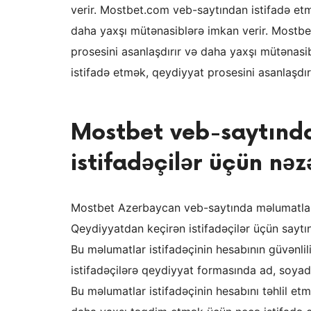
verir. Mostbet.com veb-saytından istifadə etmə
daha yaxşı mütənasiblərə imkan verir. Mostb
prosesini asanlaşdırır və daha yaxşı mütənas
istifadə etmək, qeydiyyat prosesini asanlaşdır
Mostbet veb-saytında
istifadəçilər üçün nəz
Mostbet Azerbaycan veb-saytında məlumatlar q
Qeydiyyatdan keçirən istifadəçilər üçün saytı
Bu məlumatlar istifadəçinin hesabının güvənlil
istifadəçilərə qeydiyyat formasında ad, soyad,
Bu məlumatlar istifadəçinin hesabını təhlil et