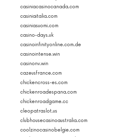
casiniacasinocanada.com
casiniaitalia.com
casiniasuomi.com
casino-days.uk
casinoinfinityonline.com.de
casinointense.win
casinonv.win
cazeusfrance.com
chickencross-es.com
chickenroadespana.com
chickenroadgame.cc
cleopatraslot.us
clubhousecasinoaustralia.com
coolzinocasinobelgie.com