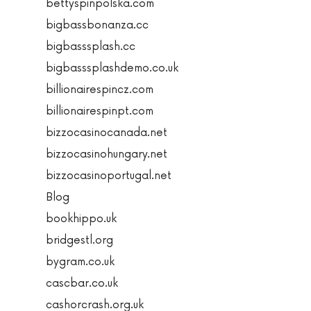
bettyspinpolska.com
bigbassbonanza.cc
bigbasssplash.cc
bigbasssplashdemo.co.uk
billionairespincz.com
billionairespinpt.com
bizzocasinocanada.net
bizzocasinohungary.net
bizzocasinoportugal.net
Blog
bookhippo.uk
bridgestl.org
bygram.co.uk
cascbar.co.uk
cashorcrash.org.uk