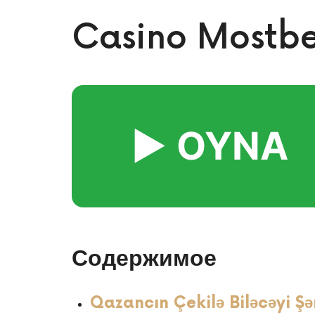
Casino Mostb
▶️ OYNA
Содержимое
Qazancın Çekilə Biləcəyi Şə