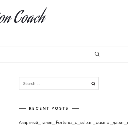
ion Coach
SEARCH
FOR:
RECENT POSTS
Азартный_танец_Fortuna_с_sultan_casino_дарит