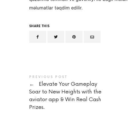
məlumatlar təqdim edilir.
SHARE THIS
PREVIOUS POST
←
Elevate Your Gameplay
Soar to New Heights with the
aviator app & Win Real Cash
Prizes.