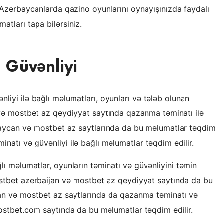
 Azerbaycanlarda qazino oyunlarını oynayışınızda faydalı
atları tapa bilərsiniz.
 Güvənliyi
liyi ilə bağlı məlumatları, oyunları və tələb olunan
və mostbet az qeydiyyat saytında qazanma təminatı ilə
baycan və mostbet az saytlarında da bu məlumatlar təqdim
atı və güvənliyi ilə bağlı məlumatlar təqdim edilir.
ı məlumatlar, oyunların təminatı və güvənliyini təmin
ostbet azerbaijan və mostbet az qeydiyyat saytında da bu
n və mostbet az saytlarında da qazanma təminatı və
Mostbet.com saytında da bu məlumatlar təqdim edilir.