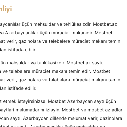
liyi
ycanlılar üçün məhsuldar və təhlükəsizdir. Mostbet.az
 və Azərbaycanlılar üçün müraciət məkanıdir. Mostbet
t verir, qazinolara və tələbələrə müraciət məkanı təmin
n istifadə edilir.
ün məhsuldar və təhlükəsizdir. Mostbet.az saytı,
a və tələbələrə müraciət məkanı təmin edir. Mostbet
t verir, qazinolara və tələbələrə müraciət məkanı təmin
n istifadə edilir.
t etmək istəyirsinizsə, Mostbet Azerbaycan saytı üçün
ytlari məlumatlarını izləyin. Mostbet və mosbet az adları
ycan saytı, Azərbaycan dilləndə məlumat verir, qazinolara
stbet.az saytı, Azərbaycanlılar üçün məhsuldar və