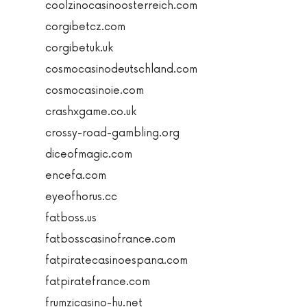
coolzinocasinoosterreich.com
corgibetcz.com
corgibetuk.uk
cosmocasinodeutschland.com
cosmocasinoie.com
crashxgame.co.uk
crossy-road-gambling.org
diceofmagic.com
encefa.com
eyeofhorus.cc
fatboss.us
fatbosscasinofrance.com
fatpiratecasinoespana.com
fatpiratefrance.com
frumzicasino-hu.net