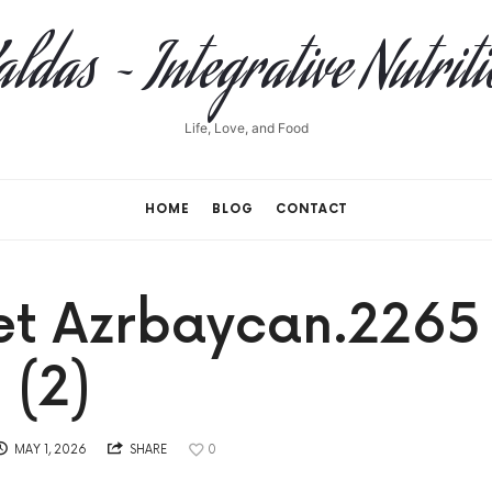
ldas ~ Integrative Nutrit
Life, Love, and Food
HOME
BLOG
CONTACT
ve
et Azrbaycan.2265
(2)
MAY 1, 2026
SHARE
0