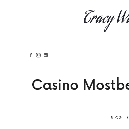
Tracy
Tracy Wa
Waldas
~
Integrati
Casino Mostb
Nutrition
Coach
BLOG