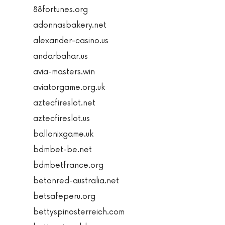
88fortunes.org
adonnasbakery.net
alexander-casino.us
andarbahar.us
avia-masters.win
aviatorgame.org.uk
aztecfireslot.net
aztecfireslot.us
ballonixgame.uk
bdmbet-be.net
bdmbetfrance.org
betonred-australia.net
betsafeperu.org
bettyspinosterreich.com