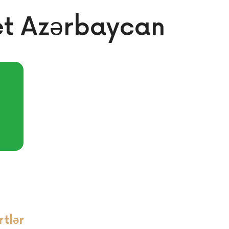
et Azərbaycan
rtlər