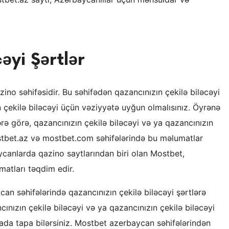
əyi Şərtlər
no səhifəsidir. Bu səhifədən qazancınızın çekilə biləcəyi
ın çekilə biləcəyi üçün vəziyyətə uyğun olmalısınız. Öyrənə
lərə görə, qazancınızın çekilə biləcəyi və ya qazancınızın
Mostbet.az və mostbet.com səhifələrində bu məlumatlar
baycanlarda qazino saytlarından biri olan Mostbet,
matları təqdim edir.
an səhifələrində qazancınızın çekilə biləcəyi şərtlərə
ınızın çekilə biləcəyi və ya qazancınızın çekilə biləcəyi
rada tapa bilərsiniz. Mostbet azerbaycan səhifələrindən