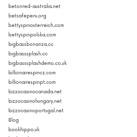
betonred-australia.net
betsafeperu.org
bettyspinosterreich.com
bettyspinpolska.com
bigbassbonanza.cc
bigbasssplash.cc
bigbasssplashdemo.co.uk
billionairespincz.com
billionairespinpt.com
bizzocasinocanada.net
bizzocasinohungary.net
bizzocasinoportugal.net
Blog
bookhippo.uk