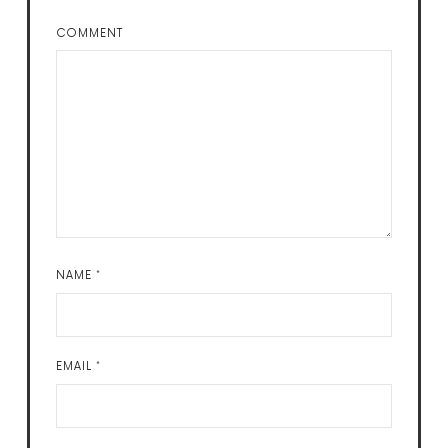
COMMENT
NAME
*
EMAIL
*