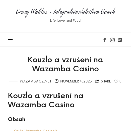
Tracy
Tracy Waldas ~ Integrative Nutrition Coach
Waldas
Life, Love, and Food
~
Integrative
Nutrition
Coach
Kouzlo a vzrušení na
Wazamba Casino
WAZAMBACZ.NET
NOVEMBER 4, 2025
SHARE
0
Kouzlo a vzrušení na
Wazamba Casino
Obsah
Co je Wazamba Casino?