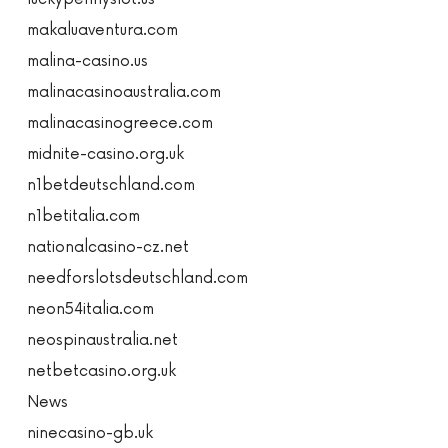
makaluaventura.com
malina-casino.us
malinacasinoaustralia.com
malinacasinogreece.com
midnite-casino.org.uk
n1betdeutschland.com
n1betitalia.com
nationalcasino-cz.net
needforslotsdeutschland.com
neon54italia.com
neospinaustralia.net
netbetcasino.org.uk
News
ninecasino-gb.uk