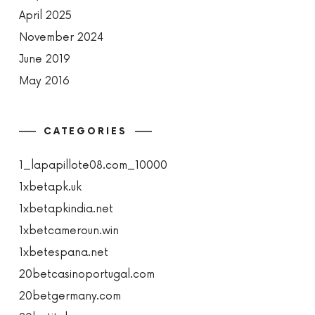
April 2025
November 2024
June 2019
May 2016
CATEGORIES
1_lapapillote08.com_10000
1xbetapk.uk
1xbetapkindia.net
1xbetcameroun.win
1xbetespana.net
20betcasinoportugal.com
20betgermany.com