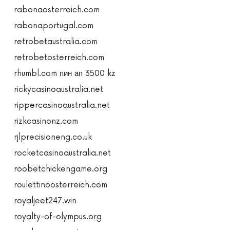
rabonaosterreich.com
rabonaportugal.com
retrobetaustralia.com
retrobetosterreich.com
rhumbl.com пин ап 3500 kz
rickycasinoaustralia.net
rippercasinoaustralia.net
rizkcasinonz.com
rjlprecisioneng.co.uk
rocketcasinoaustralia.net
roobetchickengame.org
roulettinoosterreich.com
royaljeet247.win
royalty-of-olympus.org