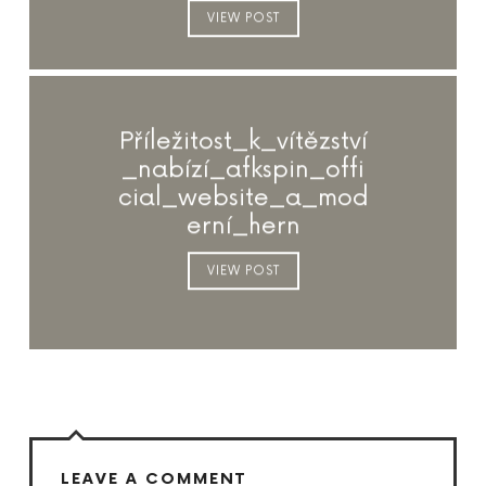
VIEW POST
Příležitost_k_vítězství
_nabízí_afkspin_offi
cial_website_a_mod
erní_hern
VIEW POST
LEAVE A COMMENT