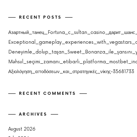
RECENT POSTS
Азартный_танец_Fortuna_с_sultan_casino_дарит_шанс
Exceptional_gameplay_experiences_with_vegastars_
Deneyimle_dolup_taşan_Sweet_Bonanza_ile_şansını_ya
Məhsul_seçimi_zamanı_etibarlı_platforma_mostbet_ind
Αξιολόγηση_αποδόσεων_και_στρατηγικές_νίκης-35681733
RECENT COMMENTS
ARCHIVES
August 2026