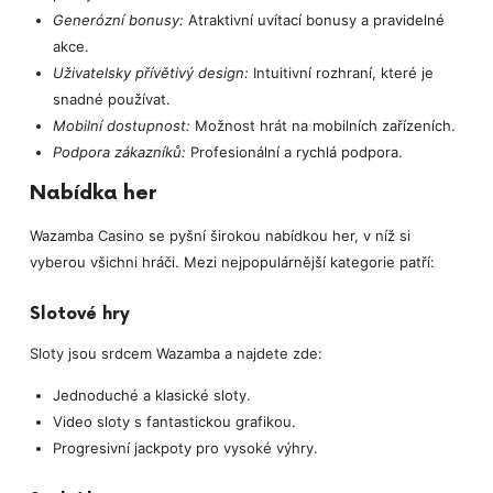
Generózní bonusy:
Atraktivní uvítací bonusy a pravidelné
akce.
Uživatelsky přívětivý design:
Intuitivní rozhraní, které je
snadné používat.
Mobilní dostupnost:
Možnost hrát na mobilních zařízeních.
Podpora zákazníků:
Profesionální a rychlá podpora.
Nabídka her
Wazamba Casino se pyšní širokou nabídkou her, v níž si
vyberou všichni hráči. Mezi nejpopulárnější kategorie patří:
Slotové hry
Sloty jsou srdcem Wazamba a najdete zde:
Jednoduché a klasické sloty.
Video sloty s fantastickou grafikou.
Progresivní jackpoty pro vysoké výhry.