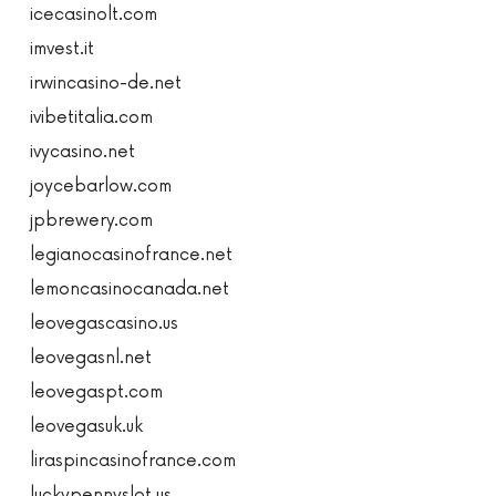
icecasinolt.com
imvest.it
irwincasino-de.net
ivibetitalia.com
ivycasino.net
joycebarlow.com
jpbrewery.com
legianocasinofrance.net
lemoncasinocanada.net
leovegascasino.us
leovegasnl.net
leovegaspt.com
leovegasuk.uk
liraspincasinofrance.com
luckypennyslot.us