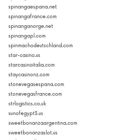
spinangaespana.net
spinangafrance.com
spinanganorge.net
spinangapl.com
spinmachodeutschland.com
star-casino.us
starcasinoitalia.com
staycasinonz.com
stonevegasespana.com
stonevegasfrance.com
strlogistics.co.uk
sunofegypt3.us
sweetbonanzaargentina.com
sweetbonanzaslot.us