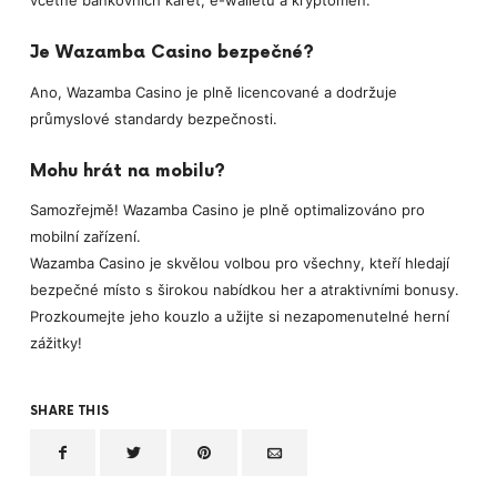
včetně bankovních karet, e-walletů a kryptoměn.
Je Wazamba Casino bezpečné?
Ano, Wazamba Casino je plně licencované a dodržuje
průmyslové standardy bezpečnosti.
Mohu hrát na mobilu?
Samozřejmě! Wazamba Casino je plně optimalizováno pro
mobilní zařízení.
Wazamba Casino je skvělou volbou pro všechny, kteří hledají
bezpečné místo s širokou nabídkou her a atraktivními bonusy.
Prozkoumejte jeho kouzlo a užijte si nezapomenutelné herní
zážitky!
SHARE THIS