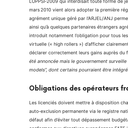
LOPPSI‑2009 qui interdisait toute forme de jeu
mars 2010 vient alors adopter la première régl
agrément unique géré par l’ARJEL/ANJ permett
ainsi qu’à quelques partenaires étrangers agré
introduit notamment l’obligation pour tous l
virtuelle (« high rollers ») d’afficher claireme
déclarer correctement leurs gains auprès du fi
été annoncée mais le gouvernement surveille 
models”, dont certains pourraient être intégr
Obligations des opérateurs fr
Les licenciés doivent mettre à disposition cha
auto‑exclusion permanente via le registre nat
défaut afin d’éviter tout dépassement budgét