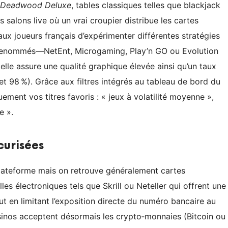
Deadwood Deluxe
, tables classiques telles que blackjack
 salons live où un vrai croupier distribue les cartes
aux joueurs français d’expérimenter différentes stratégies
 renommés—NetEnt, Microgaming, Play’n GO ou Evolution
lle assure une qualité graphique élevée ainsi qu’un taux
t 98 %). Grâce aux filtres intégrés au tableau de bord du
ment vos titres favoris : « jeux à volatilité moyenne »,
e ».
urisées
plateforme mais on retrouve généralement cartes
les électroniques tels que Skrill ou Neteller qui offrent une
t en limitant l’exposition directe du numéro bancaire au
sinos acceptent désormais les crypto‑monnaies (Bitcoin ou