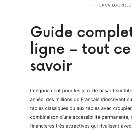
UNCATEGORIZED
Guide complet
ligne – tout c
savoir
L’engouement pour les jeux de hasard sur Int
année, des millions de Français s’inscrivent 
tables classiques ou aux tables avec croupier 
combinaison d’une accessibilité permanente, d’
financières très attractives qui rivalisent avec 