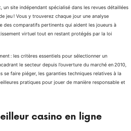
 un site indépendant spécialisé dans les revues détaillées
de jeu ! Vous y trouverez chaque jour une analyse
e des comparatifs pertinents qui aident les joueurs à
issement virtuel tout en restant protégés par la loi
ent : les critères essentiels pour sélectionner un
encadrant le secteur depuis l’ouverture du marché en 2010,
s se faire piéger, les garanties techniques relatives à la
s meilleures pratiques pour jouer de manière responsable et
illeur casino en ligne