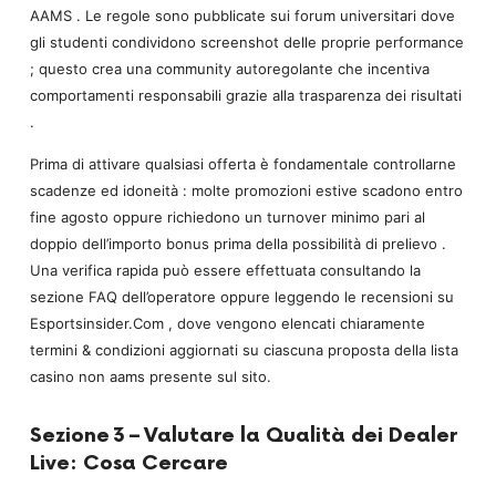
AAMS . Le regole sono pubblicate sui forum universitari dove
gli studenti condividono screenshot delle proprie performance
; questo crea una community autoregolante che incentiva
comportamenti responsabili grazie alla trasparenza dei risultati
.
Prima di attivare qualsiasi offerta è fondamentale controllarne
scadenze ed idoneità : molte promozioni estive scadono entro
fine agosto oppure richiedono un turnover minimo pari al
doppio dell’importo bonus prima della possibilità di prelievo .
Una verifica rapida può essere effettuata consultando la
sezione FAQ dell’operatore oppure leggendo le recensioni su
Esportsinsider.Com , dove vengono elencati chiaramente
termini & condizioni aggiornati su ciascuna proposta della lista
casino non aams presente sul sito.
Sezione 3 – Valutare la Qualità dei Dealer
Live: Cosa Cercare