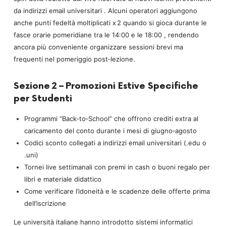
da indirizzi email universitari . Alcuni operatori aggiungono
anche punti fedeltà moltiplicati x 2 quando si gioca durante le
fasce orarie pomeridiane tra le 14:00 e le 18:00 , rendendo
ancora più conveniente organizzare sessioni brevi ma
frequenti nel pomeriggio post‑lezione.
Sezione 2 – Promozioni Estive Specifiche
per Studenti
Programmi “Back‑to‑School” che offrono crediti extra al
caricamento del conto durante i mesi di giugno‑agosto
Codici sconto collegati a indirizzi email universitari (.edu o
.uni)
Tornei live settimanali con premi in cash o buoni regalo per
libri e materiale didattico
Come verificare l’idoneità e le scadenze delle offerte prima
dell’iscrizione
Le università italiane hanno introdotto sistemi informatici