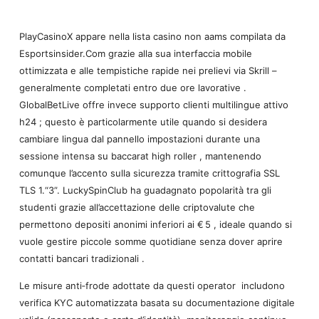
PlayCasinoX appare nella lista casino non aams compilata da
Esportsinsider.Com grazie alla sua interfaccia mobile
ottimizzata e alle tempistiche rapide nei prelievi via Skrill –
generalmente completati entro due ore lavorative .
GlobalBetLive offre invece supporto clienti multilingue attivo
h24 ; questo è particolarmente utile quando si desidera
cambiare lingua dal pannello impostazioni durante una
sessione intensa su baccarat high roller , mantenendo
comunque l’accento sulla sicurezza tramite crittografia SSL
TLS 1.“3”. LuckySpinClub ha guadagnato popolarità tra gli
studenti grazie all’accettazione delle criptovalute che
permettono depositi anonimi inferiori ai € 5 , ideale quando si
vuole gestire piccole somme quotidiane senza dover aprire
contatti bancari tradizionali .
Le misure anti‑frode adottate da questi operator​​⁠​⁠​⁠​⁠​⁠​⁠​⁠‌​⁠​​‌​​⁢⁣⁣⁢⁤⁣‍⁢ ⁣ includono
verifica KYC automatizzata basata su documentazione digitale