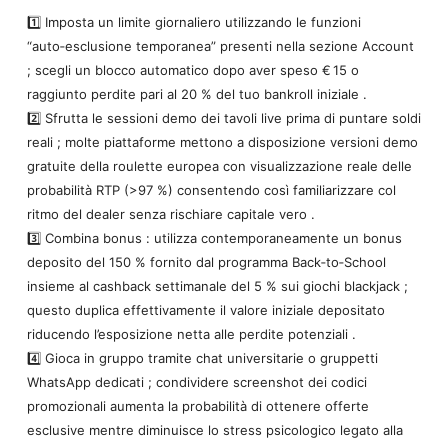
1️⃣ Imposta un limite giornaliero utilizzando le funzioni
“auto‑esclusione temporanea” presenti nella sezione Account
; scegli un blocco automatico dopo aver speso € 15 o
raggiunto perdite pari al 20 % del tuo bankroll iniziale .
2️⃣ Sfrutta le sessioni demo dei tavoli live prima di puntare soldi
reali ; molte piattaforme mettono a disposizione versioni demo
gratuite della roulette europea con visualizzazione reale delle
probabilità RTP (>97 %) consentendo così familiarizzare col
ritmo del dealer senza rischiare capitale vero .
3️⃣ Combina bonus : utilizza contemporaneamente un bonus
deposito del 150 % fornito dal programma Back‑to‑School
insieme al cashback settimanale del 5 % sui giochi blackjack ;
questo duplica effettivamente il valore iniziale depositato
riducendo l’esposizione netta alle perdite potenziali .
4️⃣ Gioca in gruppo tramite chat universitarie o gruppetti
WhatsApp dedicati ; condividere screenshot dei codici
promozionali aumenta la probabilità di ottenere offerte
esclusive mentre diminuisce lo stress psicologico legato alla