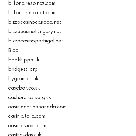
billionairespincz.com
billionairespinpt.com
bizzocasinocanada.net
bizzocasinohungary.net
bizzocasinoportugal.net
Blog
bookhippo.uk
bridgestl.org
bygram.co.uk
cascbar.co.uk
cashorcrash.org.uk
casiniacasinocanada.com
casiniaitalia.com
casiniasuomi.com
casino-days.uk