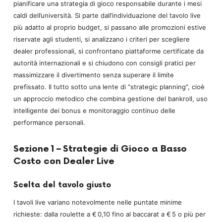
pianificare una strategia di gioco responsabile durante i mesi
caldi dell’università. Si parte dall’individuazione del tavolo live
più adatto al proprio budget, si passano alle promozioni estive
riservate agli studenti, si analizzano i criteri per scegliere
dealer professionali, si confrontano piattaforme certificate da
autorità internazionali e si chiudono con consigli pratici per
massimizzare il divertimento senza superare il limite
prefissato. Il tutto sotto una lente di “strategic planning”, cioè
un approccio metodico che combina gestione del bankroll, uso
intelligente dei bonus e monitoraggio continuo delle
performance personali.
Sezione 1 – Strategie di Gioco a Basso
Costo con Dealer Live
Scelta del tavolo giusto
I tavoli live variano notevolmente nelle puntate minime
richieste: dalla roulette a € 0,10 fino al baccarat a € 5 o più per