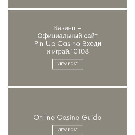
Казино –
Официальный сайт
Pin Up Casino Входи
и играй.10108
VIEW POST
Online Casino Guide
VIEW POST