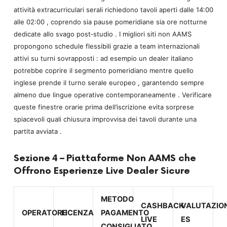
attività extracurriculari serali richiedono tavoli aperti dalle 14:00
alle 02:00 , coprendo sia pause pomeridiane sia ore notturne
dedicate allo svago post‑studio . I migliori siti non AAMS
propongono schedule flessibili grazie a team internazionali
attivi su turni sovrapposti : ad esempio un dealer italiano
potrebbe coprire il segmento pomeridiano mentre quello
inglese prende il turno serale europeo , garantendo sempre
almeno due lingue operative contemporaneamente . Verificare
queste finestre orarie prima dell’iscrizione evita sorprese
spiacevoli quali chiusura improvvisa dei tavoli durante una
partita avviata .
Sezione 4 – Piattaforme Non AAMS che
Offrono Esperienze Live Dealer Sicure
METODO
CASHBACK
VALUTAZIO
OPERATORE
LICENZA
PAGAMENTO
LIVE
ES
CONSIGLIATO