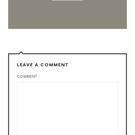
LEAVE A COMMENT
COMMENT