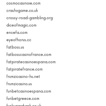
cosmocasinoie.com
crashxgame.co.uk
crossy-road-gambling.org
diceofmagic.com
encefa.com
eyeofhorus.cc
fatboss.us
fatbosscasinofrance.com
fatpiratecasinoespana.com
fatpiratefrance.com
frumzicasino-hu.net
frumzicasino.us
funbetcasinoespana.com
funbetgreece.com