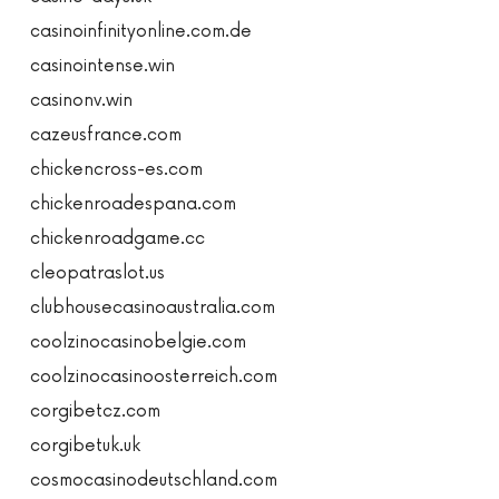
casinoinfinityonline.com.de
casinointense.win
casinonv.win
cazeusfrance.com
chickencross-es.com
chickenroadespana.com
chickenroadgame.cc
cleopatraslot.us
clubhousecasinoaustralia.com
coolzinocasinobelgie.com
coolzinocasinoosterreich.com
corgibetcz.com
corgibetuk.uk
cosmocasinodeutschland.com