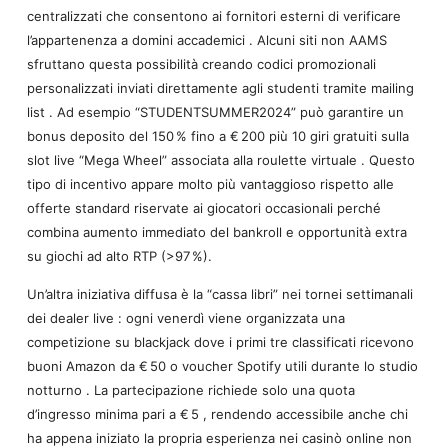
centralizzati che consentono ai fornitori esterni di verificare
l’appartenenza a domini accademici . Alcuni siti non AAMS
sfruttano questa possibilità creando codici promozionali
personalizzati inviati direttamente agli studenti tramite mailing
list . Ad esempio “STUDENTSUMMER2024” può garantire un
bonus deposito del 150 % fino a € 200 più 10 giri gratuiti sulla
slot live “Mega Wheel” associata alla roulette virtuale . Questo
tipo di incentivo appare molto più vantaggioso rispetto alle
offerte standard riservate ai giocatori occasionali perché
combina aumento immediato del bankroll e opportunità extra
su giochi ad alto RTP (>97 %).
Un’altra iniziativa diffusa è la “cassa libri” nei tornei settimanali
dei dealer live : ogni venerdì viene organizzata una
competizione su blackjack dove i primi tre classificati ricevono
buoni Amazon da € 50 o voucher Spotify utili durante lo studio
notturno . La partecipazione richiede solo una quota
d’ingresso minima pari a € 5 , rendendo accessibile anche chi
ha appena iniziato la propria esperienza nei casinò online non