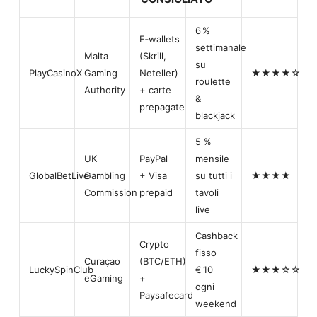
6 %
E‑wallets
settimanale
Malta
(Skrill,
su
PlayCasinoX
Gaming
Neteller)
★★★★☆
roulette
Authority
+ carte
&
prepagate
blackjack
5 %
UK
PayPal
mensile
GlobalBetLive
Gambling
+ Visa
su tutti i
★★★★
Commission
prepaid
tavoli
live
Cashback
Crypto
fisso
Curaçao
(BTC/ETH)
LuckySpinClub
€ 10
★★★☆☆
eGaming
+
ogni
Paysafecard
weekend