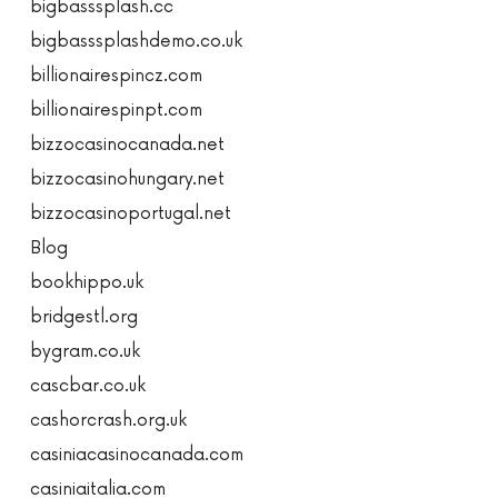
bigbasssplash.cc
bigbasssplashdemo.co.uk
billionairespincz.com
billionairespinpt.com
bizzocasinocanada.net
bizzocasinohungary.net
bizzocasinoportugal.net
Blog
bookhippo.uk
bridgestl.org
bygram.co.uk
cascbar.co.uk
cashorcrash.org.uk
casiniacasinocanada.com
casiniaitalia.com