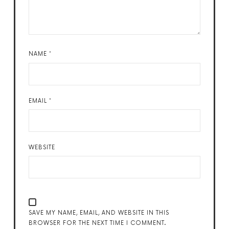
NAME
*
EMAIL
*
WEBSITE
SAVE MY NAME, EMAIL, AND WEBSITE IN THIS
BROWSER FOR THE NEXT TIME I COMMENT.