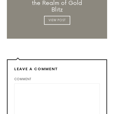
the Realm of Gold
Blitz
VIEW POST
LEAVE A COMMENT
COMMENT