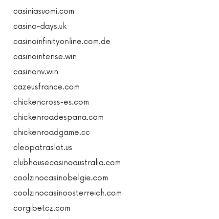
casiniasuomi.com
casino-days.uk
casinoinfinityonline.com.de
casinointense.win
casinonv.win
cazeusfrance.com
chickencross-es.com
chickenroadespana.com
chickenroadgame.cc
cleopatraslot.us
clubhousecasinoaustralia.com
coolzinocasinobelgie.com
coolzinocasinoosterreich.com
corgibetcz.com