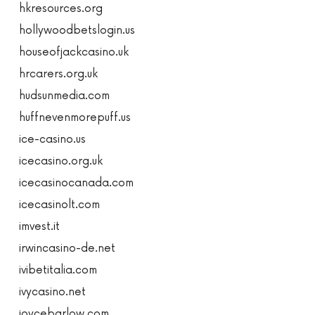
hkresources.org
hollywoodbetslogin.us
houseofjackcasino.uk
hrcarers.org.uk
hudsunmedia.com
huffnevenmorepuff.us
ice-casino.us
icecasino.org.uk
icecasinocanada.com
icecasinolt.com
imvest.it
irwincasino-de.net
ivibetitalia.com
ivycasino.net
joycebarlow.com