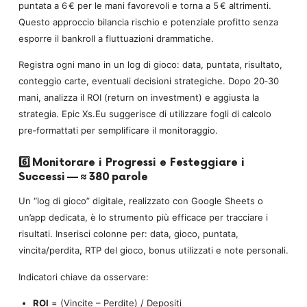
puntata a 6 € per le mani favorevoli e torna a 5 € altrimenti.
Questo approccio bilancia rischio e potenziale profitto senza
esporre il bankroll a fluttuazioni drammatiche.
Registra ogni mano in un log di gioco: data, puntata, risultato,
conteggio carte, eventuali decisioni strategiche. Dopo 20‑30
mani, analizza il ROI (return on investment) e aggiusta la
strategia. Epic Xs.Eu suggerisce di utilizzare fogli di calcolo
pre‑formattati per semplificare il monitoraggio.
6️⃣ Monitorare i Progressi e Festeggiare i
Successi — ≈ 380 parole
Un “log di gioco” digitale, realizzato con Google Sheets o
un’app dedicata, è lo strumento più efficace per tracciare i
risultati. Inserisci colonne per: data, gioco, puntata,
vincita/perdita, RTP del gioco, bonus utilizzati e note personali.
Indicatori chiave da osservare:
ROI
= (Vincite – Perdite) / Depositi