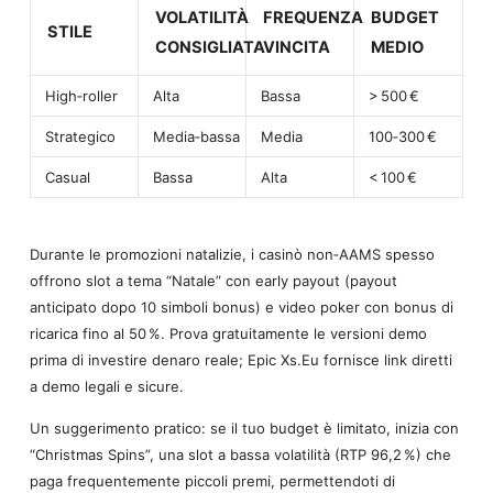
VOLATILITÀ
FREQUENZA
BUDGET
STILE
CONSIGLIATA
VINCITA
MEDIO
High‑roller
Alta
Bassa
> 500 €
Strategico
Media‑bassa
Media
100‑300 €
Casual
Bassa
Alta
< 100 €
Durante le promozioni natalizie, i casinò non‑AAMS spesso
offrono slot a tema “Natale” con early payout (payout
anticipato dopo 10 simboli bonus) e video poker con bonus di
ricarica fino al 50 %. Prova gratuitamente le versioni demo
prima di investire denaro reale; Epic Xs.Eu fornisce link diretti
a demo legali e sicure.
Un suggerimento pratico: se il tuo budget è limitato, inizia con
“Christmas Spins”, una slot a bassa volatilità (RTP 96,2 %) che
paga frequentemente piccoli premi, permettendoti di