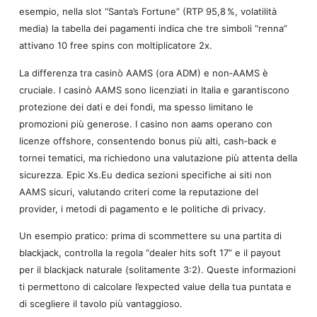
esempio, nella slot “Santa’s Fortune” (RTP 95,8 %, volatilità
media) la tabella dei pagamenti indica che tre simboli “renna”
attivano 10 free spins con moltiplicatore 2x.
La differenza tra casinò AAMS (ora ADM) e non‑AAMS è
cruciale. I casinò AAMS sono licenziati in Italia e garantiscono
protezione dei dati e dei fondi, ma spesso limitano le
promozioni più generose. I casino non aams operano con
licenze offshore, consentendo bonus più alti, cash‑back e
tornei tematici, ma richiedono una valutazione più attenta della
sicurezza. Epic Xs.Eu dedica sezioni specifiche ai siti non
AAMS sicuri, valutando criteri come la reputazione del
provider, i metodi di pagamento e le politiche di privacy.
Un esempio pratico: prima di scommettere su una partita di
blackjack, controlla la regola “dealer hits soft 17” e il payout
per il blackjack naturale (solitamente 3:2). Queste informazioni
ti permettono di calcolare l’expected value della tua puntata e
di scegliere il tavolo più vantaggioso.