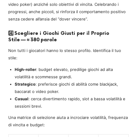
video poker) anziché solo obiettivi di vincita. Celebrando i
progressi, anche piccoli, si rinforza il comportamento positivo
senza cedere all’ansia del “dover vincere”.
4️⃣ Scegliere i Giochi Giusti per il Proprio
Stile — ≈ 380 parole
Non tutti i giocatori hanno lo stesso profilo. Identifica il tuo
stile:
High‑roller
: budget elevato, predilige giochi ad alta
volatilità e scommesse grandi.
Strategico
: preferisce giochi di abilità come blackjack,
baccarat o video poker.
Casual
: cerca divertimento rapido, slot a bassa volatilità e
sessioni brevi.
Una matrice di selezione aiuta a incrociare volatilità, frequenza
di vincita e budget: