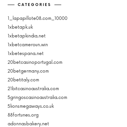
CATEGORIES
1_lapapillote08.com_10000
1xbetapk.uk
1xbetapkindia.net
1xbetcameroun.win
1xbetespana.net
20betcasinoportugal.com
20betgermany.com
20betitaly.com
21bitcasinoaustralia.com
5gringoscasinoaustralia.com
5lionsmegaways.co.uk
88fortunes.org
adonnasbakery.net