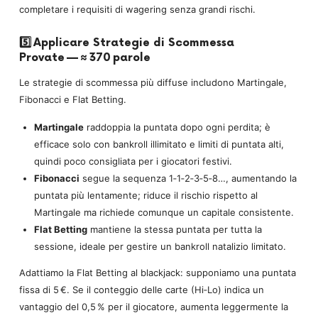
completare i requisiti di wagering senza grandi rischi.
5️⃣ Applicare Strategie di Scommessa
Provate — ≈ 370 parole
Le strategie di scommessa più diffuse includono Martingale,
Fibonacci e Flat Betting.
Martingale
raddoppia la puntata dopo ogni perdita; è
efficace solo con bankroll illimitato e limiti di puntata alti,
quindi poco consigliata per i giocatori festivi.
Fibonacci
segue la sequenza 1‑1‑2‑3‑5‑8…, aumentando la
puntata più lentamente; riduce il rischio rispetto al
Martingale ma richiede comunque un capitale consistente.
Flat Betting
mantiene la stessa puntata per tutta la
sessione, ideale per gestire un bankroll natalizio limitato.
Adattiamo la Flat Betting al blackjack: supponiamo una puntata
fissa di 5 €. Se il conteggio delle carte (Hi‑Lo) indica un
vantaggio del 0,5 % per il giocatore, aumenta leggermente la