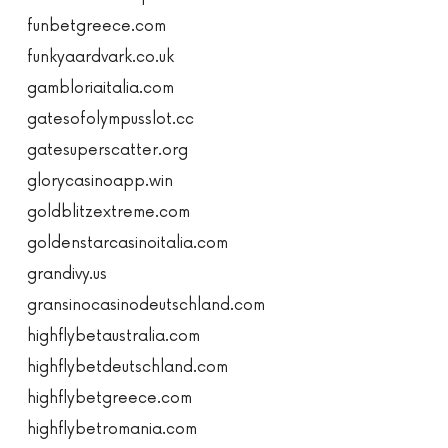
funbetgreece.com
funkyaardvark.co.uk
gambloriaitalia.com
gatesofolympusslot.cc
gatesuperscatter.org
glorycasinoapp.win
goldblitzextreme.com
goldenstarcasinoitalia.com
grandivy.us
gransinocasinodeutschland.com
highflybetaustralia.com
highflybetdeutschland.com
highflybetgreece.com
highflybetromania.com