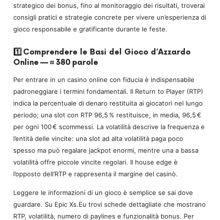
strategico dei bonus, fino al monitoraggio dei risultati, troverai
consigli pratici e strategie concrete per vivere un’esperienza di
gioco responsabile e gratificante durante le feste.
1️⃣ Comprendere le Basi del Gioco d’Azzardo
Online — ≈ 380 parole
Per entrare in un casino online con fiducia è indispensabile
padroneggiare i termini fondamentali. Il Return to Player (RTP)
indica la percentuale di denaro restituita ai giocatori nel lungo
periodo; una slot con RTP 96,5 % restituisce, in media, 96,5 €
per ogni 100 € scommessi. La volatilità descrive la frequenza e
l’entità delle vincite: una slot ad alta volatilità paga poco
spesso ma può regalare jackpot enormi, mentre una a bassa
volatilità offre piccole vincite regolari. Il house edge è
l’opposto dell’RTP e rappresenta il margine del casinò.
Leggere le informazioni di un gioco è semplice se sai dove
guardare. Su Epic Xs.Eu trovi schede dettagliate che mostrano
RTP, volatilità, numero di paylines e funzionalità bonus. Per