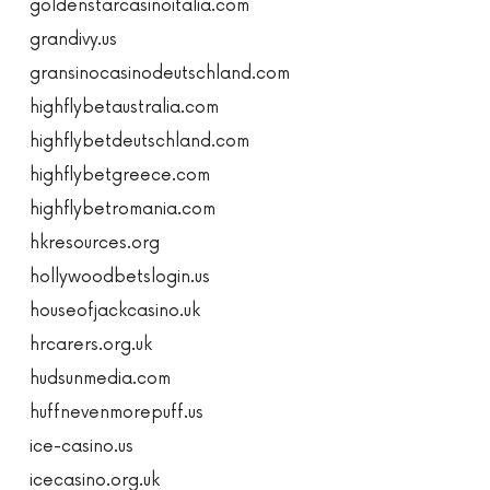
goldenstarcasinoitalia.com
grandivy.us
gransinocasinodeutschland.com
highflybetaustralia.com
highflybetdeutschland.com
highflybetgreece.com
highflybetromania.com
hkresources.org
hollywoodbetslogin.us
houseofjackcasino.uk
hrcarers.org.uk
hudsunmedia.com
huffnevenmorepuff.us
ice-casino.us
icecasino.org.uk