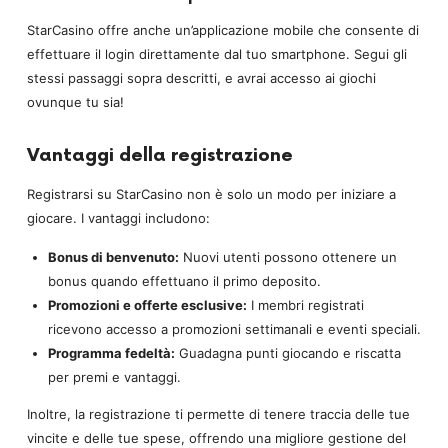
StarCasino offre anche un’applicazione mobile che consente di
effettuare il login direttamente dal tuo smartphone. Segui gli
stessi passaggi sopra descritti, e avrai accesso ai giochi
ovunque tu sia!
Vantaggi della registrazione
Registrarsi su StarCasino non è solo un modo per iniziare a
giocare. I vantaggi includono:
Bonus di benvenuto:
Nuovi utenti possono ottenere un
bonus quando effettuano il primo deposito.
Promozioni e offerte esclusive:
I membri registrati
ricevono accesso a promozioni settimanali e eventi speciali.
Programma fedeltà:
Guadagna punti giocando e riscatta
per premi e vantaggi.
Inoltre, la registrazione ti permette di tenere traccia delle tue
vincite e delle tue spese, offrendo una migliore gestione del