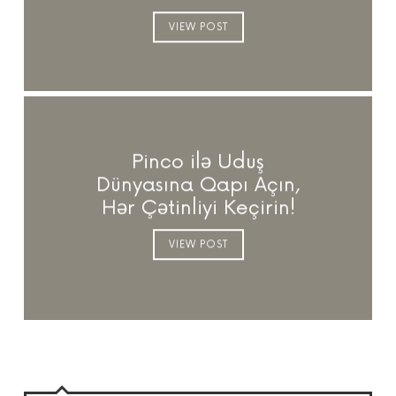
VIEW POST
Pinco ilə Uduş
Dünyasına Qapı Açın,
Hər Çətinliyi Keçirin!
VIEW POST