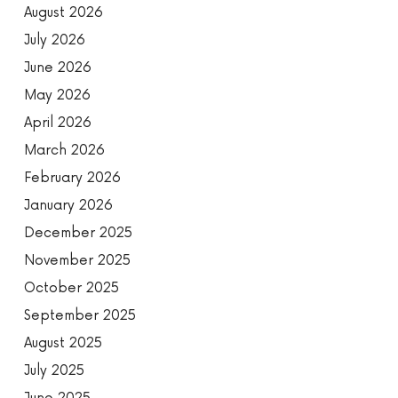
August 2026
July 2026
June 2026
May 2026
April 2026
March 2026
February 2026
January 2026
December 2025
November 2025
October 2025
September 2025
August 2025
July 2025