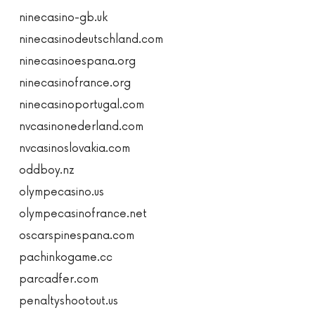
ninecasino-gb.uk
ninecasinodeutschland.com
ninecasinoespana.org
ninecasinofrance.org
ninecasinoportugal.com
nvcasinonederland.com
nvcasinoslovakia.com
oddboy.nz
olympecasino.us
olympecasinofrance.net
oscarspinespana.com
pachinkogame.cc
parcadfer.com
penaltyshootout.us