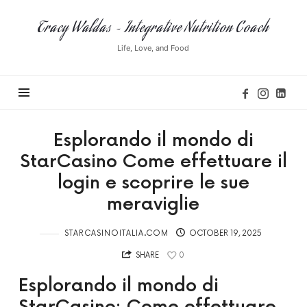
Tracy
Tracy Waldas ~ Integrative Nutrition Coach
Waldas
Life, Love, and Food
~
Integrative
Nutrition
Coach
Esplorando il mondo di
StarCasino Come effettuare il
login e scoprire le sue
meraviglie
STARCASINOITALIA.COM
OCTOBER 19, 2025
SHARE
0
Esplorando il mondo di