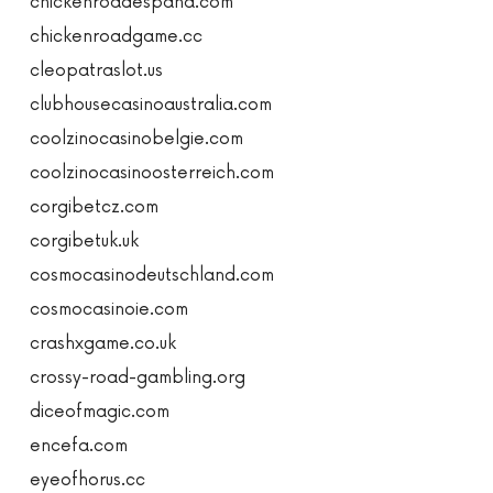
chickenroadespana.com
chickenroadgame.cc
cleopatraslot.us
clubhousecasinoaustralia.com
coolzinocasinobelgie.com
coolzinocasinoosterreich.com
corgibetcz.com
corgibetuk.uk
cosmocasinodeutschland.com
cosmocasinoie.com
crashxgame.co.uk
crossy-road-gambling.org
diceofmagic.com
encefa.com
eyeofhorus.cc