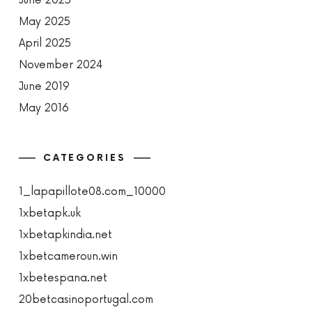
June 2025
May 2025
April 2025
November 2024
June 2019
May 2016
CATEGORIES
1_lapapillote08.com_10000
1xbetapk.uk
1xbetapkindia.net
1xbetcameroun.win
1xbetespana.net
20betcasinoportugal.com