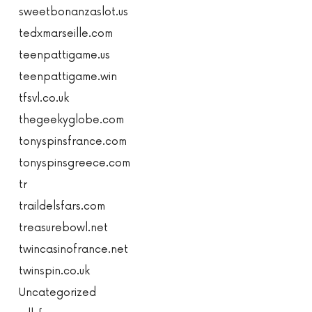
sweetbonanzaslot.us
tedxmarseille.com
teenpattigame.us
teenpattigame.win
tfsvl.co.uk
thegeekyglobe.com
tonyspinsfrance.com
tonyspinsgreece.com
tr
traildelsfars.com
treasurebowl.net
twincasinofrance.net
twinspin.co.uk
Uncategorized