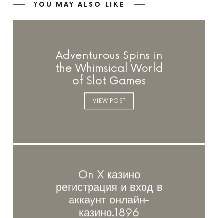
YOU MAY ALSO LIKE
Adventurous Spins in
the Whimsical World
of Slot Games
VIEW POST
On X казино
регистрация и вход в
аккаунт онлайн-
казино.1896