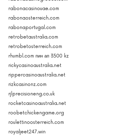
rabonacasinouae.com
rabonaosterreich.com
rabonaportugal.com
retrobetaustralia.com
retrobetosterreich.com
rhumbl.com пин ап 3500 kz
rickycasinoaustralia.net
rippercasinoaustralia.net
rizkcasinonz.com
rjlprecisioneng.co.uk
rocketcasinoaustralia.net
roobetchickengame.org
roulettinoosterreich.com
royaljeet247.win