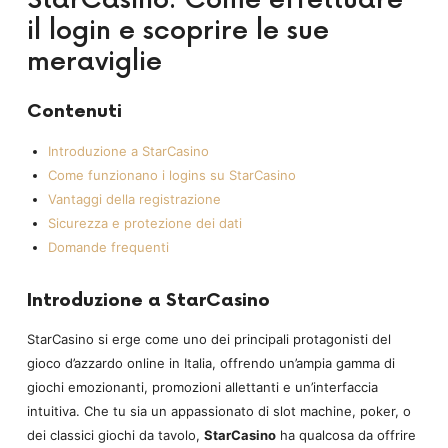
StarCasino: Come effettuare
il login e scoprire le sue
meraviglie
Contenuti
Introduzione a StarCasino
Come funzionano i logins su StarCasino
Vantaggi della registrazione
Sicurezza e protezione dei dati
Domande frequenti
Introduzione a StarCasino
StarCasino si erge come uno dei principali protagonisti del
gioco d’azzardo online in Italia, offrendo un’ampia gamma di
giochi emozionanti, promozioni allettanti e un’interfaccia
intuitiva. Che tu sia un appassionato di slot machine, poker, o
dei classici giochi da tavolo,
StarCasino
ha qualcosa da offrire