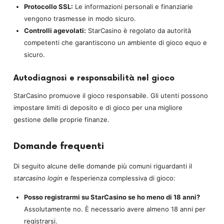
Protocollo SSL:
Le informazioni personali e finanziarie
vengono trasmesse in modo sicuro.
Controlli agevolati:
StarCasino è regolato da autorità
competenti che garantiscono un ambiente di gioco equo e
sicuro.
Autodiagnosi e responsabilità nel gioco
StarCasino promuove il gioco responsabile. Gli utenti possono
impostare limiti di deposito e di gioco per una migliore
gestione delle proprie finanze.
Domande frequenti
Di seguito alcune delle domande più comuni riguardanti il
starcasino login
e l’esperienza complessiva di gioco:
Posso registrarmi su StarCasino se ho meno di 18 anni?
Assolutamente no. È necessario avere almeno 18 anni per
registrarsi.