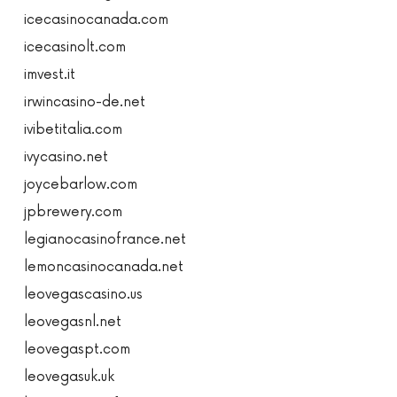
icecasinocanada.com
icecasinolt.com
imvest.it
irwincasino-de.net
ivibetitalia.com
ivycasino.net
joycebarlow.com
jpbrewery.com
legianocasinofrance.net
lemoncasinocanada.net
leovegascasino.us
leovegasnl.net
leovegaspt.com
leovegasuk.uk