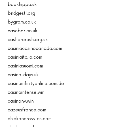
bookhippo.uk
bridgestl.org
bygram.co.uk
cascbar.co.uk
cashorcrash.org.uk
casiniacasinocanada.com
casiniaitalia.com
casiniasuomi.com
casino-days.uk
casinoinfinityonline.com.de
casinointense.win
casinonv.win
cazeusfrance.com
chickencross-es.com