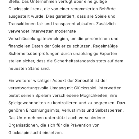
Stelle. Das Unternehmen verfügt über eine gültige
Glücksspiellizenz, die von einer renommierten Behörde
ausgestellt wurde. Dies garantiert, dass alle Spiele und
Transaktionen fair und transparent ablaufen. Zusätzlich
verwendet interwetten modernste
Verschlüsselungstechnologien, um die persönlichen und
finanziellen Daten der Spieler zu schützen. Regelmäßige
Sicherheitsüberprüfungen durch unabhängige Experten
stellen sicher, dass die Sicherheitsstandards stets auf dem
neuesten Stand sind.
Ein weiterer wichtiger Aspekt der Seriosität ist der
verantwortungsvolle Umgang mit Glücksspiel. interwetten
bietet seinen Spielern verschiedene Möglichkeiten, ihre
Spielgewohnheiten zu kontrollieren und zu begrenzen. Dazu
gehören Einzahlungslimits, Verlustlimits und Selbstsperren.
Das Unternehmen unterstützt auch verschiedene
Organisationen, die sich für die Prävention von
Glücksspielsucht einsetzen.