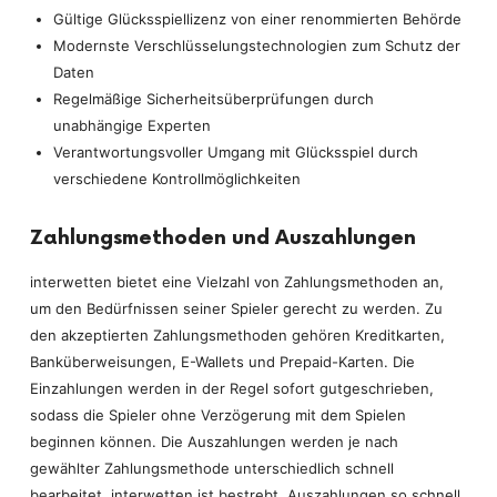
Gültige Glücksspiellizenz von einer renommierten Behörde
Modernste Verschlüsselungstechnologien zum Schutz der
Daten
Regelmäßige Sicherheitsüberprüfungen durch
unabhängige Experten
Verantwortungsvoller Umgang mit Glücksspiel durch
verschiedene Kontrollmöglichkeiten
Zahlungsmethoden und Auszahlungen
interwetten bietet eine Vielzahl von Zahlungsmethoden an,
um den Bedürfnissen seiner Spieler gerecht zu werden. Zu
den akzeptierten Zahlungsmethoden gehören Kreditkarten,
Banküberweisungen, E-Wallets und Prepaid-Karten. Die
Einzahlungen werden in der Regel sofort gutgeschrieben,
sodass die Spieler ohne Verzögerung mit dem Spielen
beginnen können. Die Auszahlungen werden je nach
gewählter Zahlungsmethode unterschiedlich schnell
bearbeitet. interwetten ist bestrebt, Auszahlungen so schnell