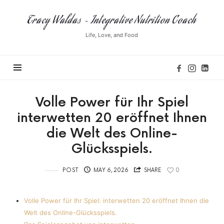
Tracy
Tracy Waldas ~ Integrative Nutrition Coach
Waldas
Life, Love, and Food
~
Integrative
Nutrition
Coach
Volle Power für Ihr Spiel
interwetten 20 eröffnet Ihnen
die Welt des Online-
Glücksspiels.
POST
MAY 6, 2026
SHARE
0
Volle Power für Ihr Spiel: interwetten 20 eröffnet Ihnen die
Welt des Online-Glücksspiels.