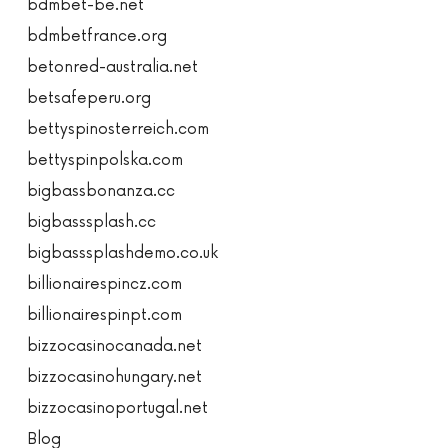
bdmbet-be.net
bdmbetfrance.org
betonred-australia.net
betsafeperu.org
bettyspinosterreich.com
bettyspinpolska.com
bigbassbonanza.cc
bigbasssplash.cc
bigbasssplashdemo.co.uk
billionairespincz.com
billionairespinpt.com
bizzocasinocanada.net
bizzocasinohungary.net
bizzocasinoportugal.net
Blog