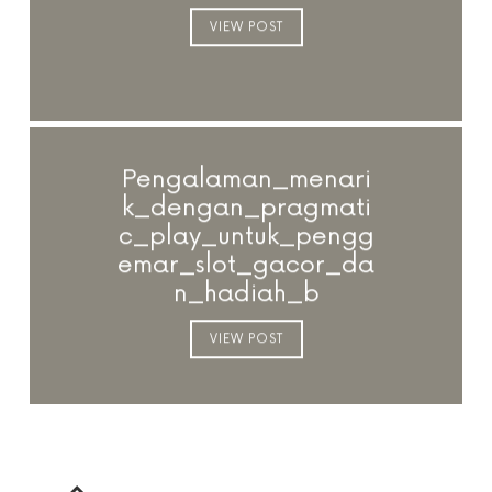
VIEW POST
Pengalaman_menari
k_dengan_pragmati
c_play_untuk_pengg
emar_slot_gacor_da
n_hadiah_b
VIEW POST