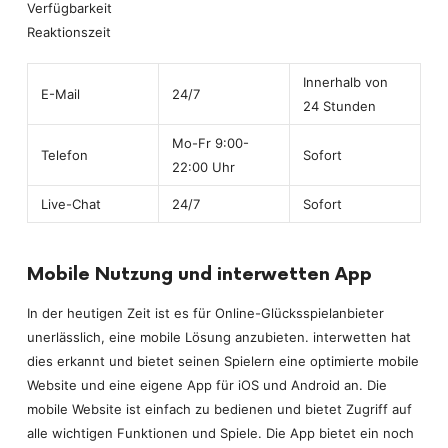
Verfügbarkeit
Reaktionszeit
Innerhalb von
E-Mail
24/7
24 Stunden
Mo-Fr 9:00-
Telefon
Sofort
22:00 Uhr
Live-Chat
24/7
Sofort
Mobile Nutzung und interwetten App
In der heutigen Zeit ist es für Online-Glücksspielanbieter
unerlässlich, eine mobile Lösung anzubieten. interwetten hat
dies erkannt und bietet seinen Spielern eine optimierte mobile
Website und eine eigene App für iOS und Android an. Die
mobile Website ist einfach zu bedienen und bietet Zugriff auf
alle wichtigen Funktionen und Spiele. Die App bietet ein noch