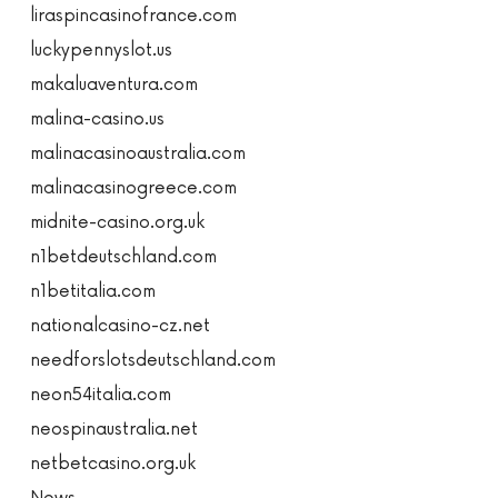
liraspincasinofrance.com
luckypennyslot.us
makaluaventura.com
malina-casino.us
malinacasinoaustralia.com
malinacasinogreece.com
midnite-casino.org.uk
n1betdeutschland.com
n1betitalia.com
nationalcasino-cz.net
needforslotsdeutschland.com
neon54italia.com
neospinaustralia.net
netbetcasino.org.uk