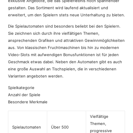
exklusive Angebote, die das Spielerlebnis noch spannender
gestalten. Das Sortiment wird laufend aktualisiert und
erweitert, um den Spielern stets neue Unterhaltung zu bieten.
Die Spielautomaten sind besonders beliebt bei den Spielern.
Sie zeichnen sich durch ihre vielfältigen Themen,
ansprechenden Grafiken und attraktiven Gewinnmöglichkeiten
aus. Von klassischen Fruchtmaschinen bis hin zu modernen
Video-Slots mit aufwendigen Bonusfunktionen ist für jeden
Geschmack etwas dabei. Neben den Automaten gibt es auch
eine große Auswahl an Tischspielen, die in verschiedenen
Varianten angeboten werden.
Spielkategorie
Anzahl der Spiele
Besondere Merkmale
Vielfältige
Themen,
Spielautomaten
Über 500
progressive