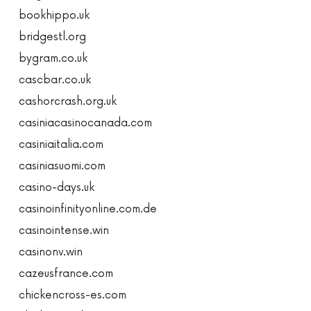
bookhippo.uk
bridgestl.org
bygram.co.uk
cascbar.co.uk
cashorcrash.org.uk
casiniacasinocanada.com
casiniaitalia.com
casiniasuomi.com
casino-days.uk
casinoinfinityonline.com.de
casinointense.win
casinonv.win
cazeusfrance.com
chickencross-es.com