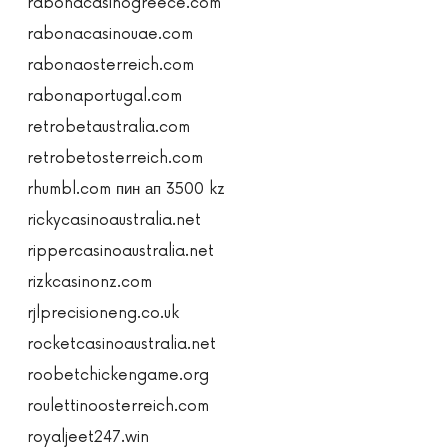
rabonacasinogreece.com
rabonacasinouae.com
rabonaosterreich.com
rabonaportugal.com
retrobetaustralia.com
retrobetosterreich.com
rhumbl.com пин ап 3500 kz
rickycasinoaustralia.net
rippercasinoaustralia.net
rizkcasinonz.com
rjlprecisioneng.co.uk
rocketcasinoaustralia.net
roobetchickengame.org
roulettinoosterreich.com
royaljeet247.win