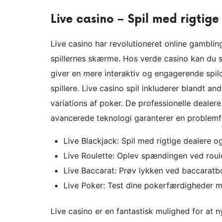
Live casino – Spil med rigtige
Live casino har revolutioneret online gamblin
spillernes skærme. Hos verde casino kan du spi
giver en mere interaktiv og engagerende spil
spillere. Live casino spil inkluderer blandt and
variations af poker. De professionelle dealer
avancerede teknologi garanterer en problemfr
Live Blackjack: Spil med rigtige dealere o
Live Roulette: Oplev spændingen ved roule
Live Baccarat: Prøv lykken ved baccaratbor
Live Poker: Test dine pokerfærdigheder mo
Live casino er en fantastisk mulighed for at 