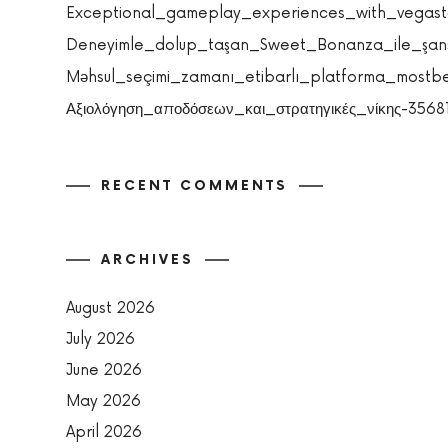
Exceptional_gameplay_experiences_with_vegas
Deneyimle_dolup_taşan_Sweet_Bonanza_ile_şansı
Məhsul_seçimi_zamanı_etibarlı_platforma_mostbe
Αξιολόγηση_αποδόσεων_και_στρατηγικές_νίκης-3568
RECENT COMMENTS
ARCHIVES
August 2026
July 2026
June 2026
May 2026
April 2026