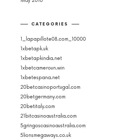
May 2016
CATEGORIES
1_lapapillote08.com_10000
1xbetapk.uk
1xbetapkindia.net
1xbetcameroun.win
1xbetespana.net
20betcasinoportugal.com
20betgermany.com
20betitaly.com
21bitcasinoaustralia.com
5gringoscasinoaustralia.com
5lionsmegaways.co.uk