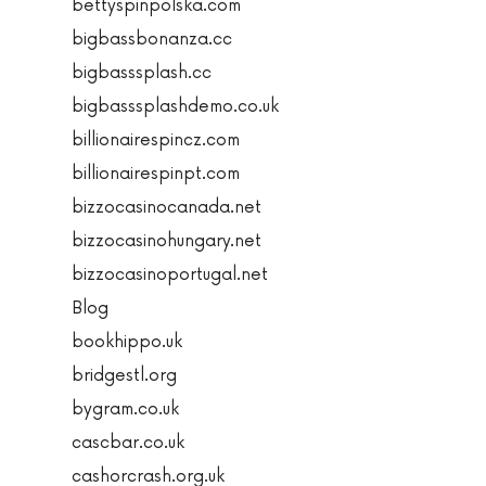
bettyspinpolska.com
bigbassbonanza.cc
bigbasssplash.cc
bigbasssplashdemo.co.uk
billionairespincz.com
billionairespinpt.com
bizzocasinocanada.net
bizzocasinohungary.net
bizzocasinoportugal.net
Blog
bookhippo.uk
bridgestl.org
bygram.co.uk
cascbar.co.uk
cashorcrash.org.uk