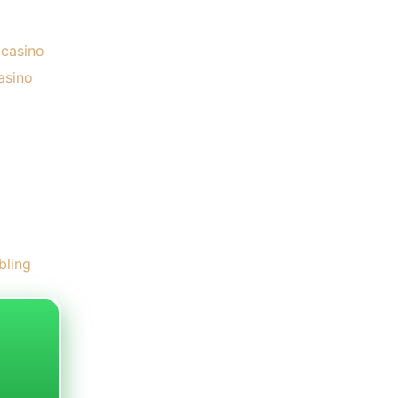
 casino
asino
bling