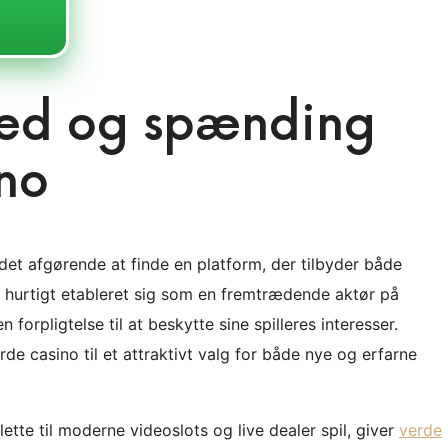
hed og spænding
no
det afgørende at finde en platform, der tilbyder både
 hurtigt etableret sig som en fremtrædende aktør på
 forpligtelse til at beskytte sine spilleres interesser.
rde casino til et attraktivt valg for både nye og erfarne
ette til moderne videoslots og live dealer spil, giver
verde