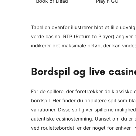
Book of Dead
Play’n GO
Tabellen ovenfor illustrerer blot et lille udv
verde casino. RTP (Return to Player) angiver
indikerer det maksimale beløb, der kan vindes
Bordspil og live casi
For de spillere, der foretrækker de klassiske c
bordspil. Her finder du populære spil som blac
variationer. Disse spil giver spillerne muligh
autentiske casinostemning. Uanset om du er en
ved roulettebordet, er der noget for enhver i