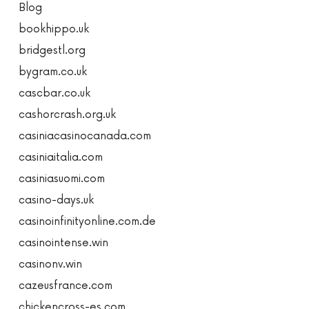
Blog
bookhippo.uk
bridgestl.org
bygram.co.uk
cascbar.co.uk
cashorcrash.org.uk
casiniacasinocanada.com
casiniaitalia.com
casiniasuomi.com
casino-days.uk
casinoinfinityonline.com.de
casinointense.win
casinonv.win
cazeusfrance.com
chickencross-es.com