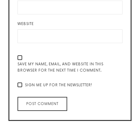
WEBSITE
SAVE MY NAME, EMAIL, AND WEBSITE IN THIS
BROWSER FOR THE NEXT TIME I COMMENT.
SIGN ME UP FOR THE NEWSLETTER!