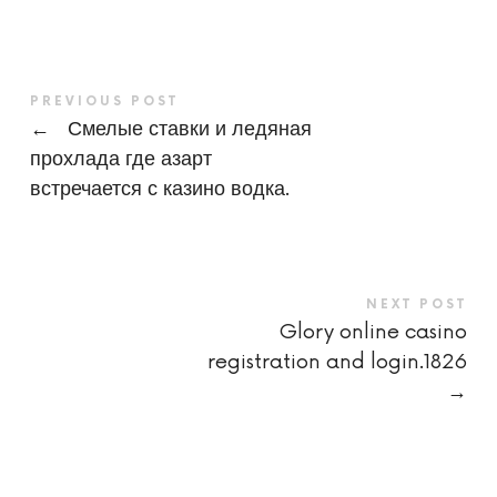
PREVIOUS POST
←
Смелые ставки и ледяная
прохлада где азарт
встречается с казино водка.
NEXT POST
Glory online casino
registration and login.1826
→