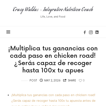
Tracy
Tracy Waldas ~ Integrative Nutrition Coach
Waldas
Life, Love, and Food
~
Integrative
Nutrition
Coach
¡Multiplica tus ganancias con
cada paso en chicken road!
¿Serás capaz de recoger
hasta 100x tu apues
POST
MAY 2, 2026
SHARE
0
¡Multiplica tus ganancias con cada paso en chicken road!
¿Serás capaz de recoger hasta 100x tu apuesta antes de