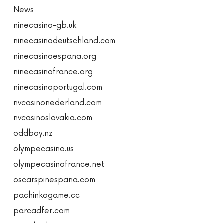
News
ninecasino-gb.uk
ninecasinodeutschland.com
ninecasinoespana.org
ninecasinofrance.org
ninecasinoportugal.com
nvcasinonederland.com
nvcasinoslovakia.com
oddboy.nz
olympecasino.us
olympecasinofrance.net
oscarspinespana.com
pachinkogame.cc
parcadfer.com