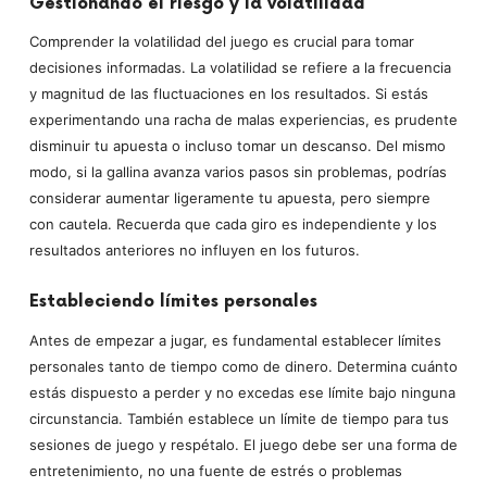
Gestionando el riesgo y la volatilidad
Comprender la volatilidad del juego es crucial para tomar
decisiones informadas. La volatilidad se refiere a la frecuencia
y magnitud de las fluctuaciones en los resultados. Si estás
experimentando una racha de malas experiencias, es prudente
disminuir tu apuesta o incluso tomar un descanso. Del mismo
modo, si la gallina avanza varios pasos sin problemas, podrías
considerar aumentar ligeramente tu apuesta, pero siempre
con cautela. Recuerda que cada giro es independiente y los
resultados anteriores no influyen en los futuros.
Estableciendo límites personales
Antes de empezar a jugar, es fundamental establecer límites
personales tanto de tiempo como de dinero. Determina cuánto
estás dispuesto a perder y no excedas ese límite bajo ninguna
circunstancia. También establece un límite de tiempo para tus
sesiones de juego y respétalo. El juego debe ser una forma de
entretenimiento, no una fuente de estrés o problemas