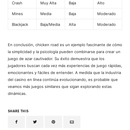
Crash
Muy Alta
Baja
Alto
Mines
Media
Baja
Moderado
Blackjack
Baja/Media
Alta
Moderado
En conclusión, chicken road es un ejemplo fascinante de cómo
la simplicidad y la psicología pueden combinarse para crear un
juego de azar cautivador. Su éxito demuestra que los
jugadores buscan cada vez más experiencias de juego rápidas,
emocionantes y fáciles de entender. A medida que la industria
del casino en línea continúa evolucionando, es probable que
veamos más juegos similares que sigan explorando estas
dinámicas.
SHARE THIS