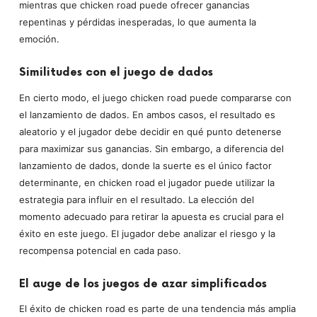
mientras que chicken road puede ofrecer ganancias
repentinas y pérdidas inesperadas, lo que aumenta la
emoción.
Similitudes con el juego de dados
En cierto modo, el juego chicken road puede compararse con
el lanzamiento de dados. En ambos casos, el resultado es
aleatorio y el jugador debe decidir en qué punto detenerse
para maximizar sus ganancias. Sin embargo, a diferencia del
lanzamiento de dados, donde la suerte es el único factor
determinante, en chicken road el jugador puede utilizar la
estrategia para influir en el resultado. La elección del
momento adecuado para retirar la apuesta es crucial para el
éxito en este juego. El jugador debe analizar el riesgo y la
recompensa potencial en cada paso.
El auge de los juegos de azar simplificados
El éxito de chicken road es parte de una tendencia más amplia