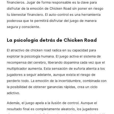
financieros. Jugar de forma responsable es la clave para
disfrutar de la emoción de Chicken Road sin poner en riesgo
tu bienestar financiero. El auto-control es una herramienta
poderosa que te permitirá disfrutar del juego de manera
segura y consciente.
La psicología detrás de Chicken Road
El atractivo de chicken road radica en su capacidad para
explotar la psicología humana. El juego activa el sistema de
recompensa del cerebro, liberando dopamina cada vez que el
multiplicador aumenta. Esta sensación de euforia alienta a los
jugadores a seguir adelante, aunque exista el riesgo de
perderlo todo. La emoción de la incertidumbre, combinada con
la posibilidad de obtener ganancias rápidas, crea un ciclo
adictivo.
Además, el juego apela a la ilusión de control. Aunque el
resultado final es completamente aleatorio, los jugadores