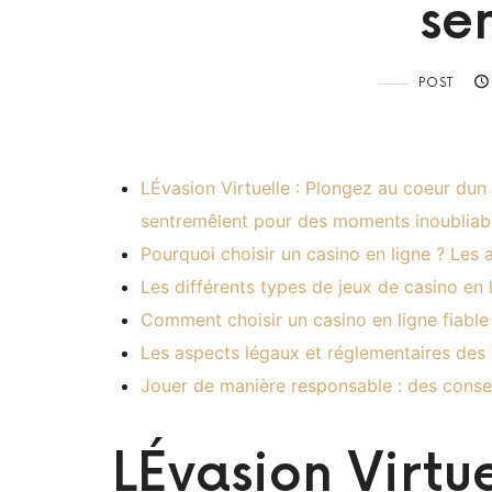
se
POST
LÉvasion Virtuelle : Plongez au coeur dun 
sentremêlent pour des moments inoubliabl
Pourquoi choisir un casino en ligne ? Les 
Les différents types de jeux de casino en 
Comment choisir un casino en ligne fiable 
Les aspects légaux et réglementaires des 
Jouer de manière responsable : des consei
LÉvasion Virtu