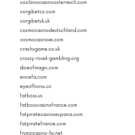
coolzinocasinoosterreich.com
corgibetcz.com
corgibetuk.uk
cosmocasinodeutschland.com
cosmocasinoie.com
crashxgame.co.uk
crossy-road-gambling.org
diceofmagic.com
encefa.com
eyeofhorus.cc
fatboss.us
fatbosscasinofrance.com
fatpiratecasinoespana.com
fatpiratefrance.com
frumzicasino-hu.net