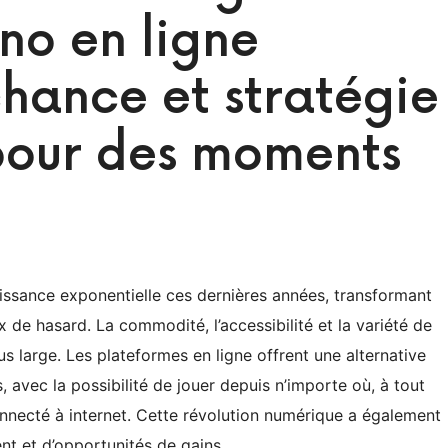
no en ligne
chance et stratégie
pour des moments
ssance exponentielle ces dernières années, transformant
 de hasard. La commodité, l’accessibilité et la variété de
us large. Les plateformes en ligne offrent une alternative
, avec la possibilité de jouer depuis n’importe où, à tout
nnecté à internet. Cette révolution numérique a également
nt et d’opportunités de gains.