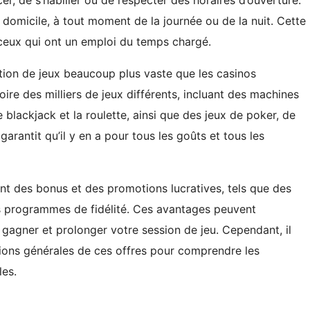
domicile, à tout moment de la journée ou de la nuit. Cette
r ceux qui ont un emploi du temps chargé.
ection de jeux beaucoup plus vaste que les casinos
oire des milliers de jeux différents, incluant des machines
blackjack et la roulette, ainsi que des jeux de poker, de
garantit qu’il y en a pour tous les goûts et tous les
nt des bonus et des promotions lucratives, tels que des
es programmes de fidélité. Ces avantages peuvent
agner et prolonger votre session de jeu. Cependant, il
tions générales de ces offres pour comprendre les
les.