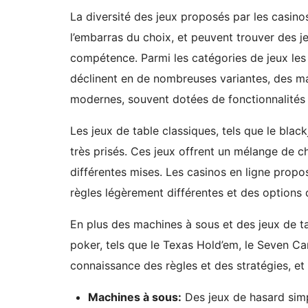
La diversité des jeux proposés par les casinos
l’embarras du choix, et peuvent trouver des j
compétence. Parmi les catégories de jeux les 
déclinent en de nombreuses variantes, des m
modernes, souvent dotées de fonctionnalités 
Les jeux de table classiques, tels que le black
très prisés. Ces jeux offrent un mélange de c
différentes mises. Les casinos en ligne propo
règles légèrement différentes et des options 
En plus des machines à sous et des jeux de t
poker, tels que le Texas Hold’em, le Seven C
connaissance des règles et des stratégies, et 
Machines à sous:
Des jeux de hasard simpl