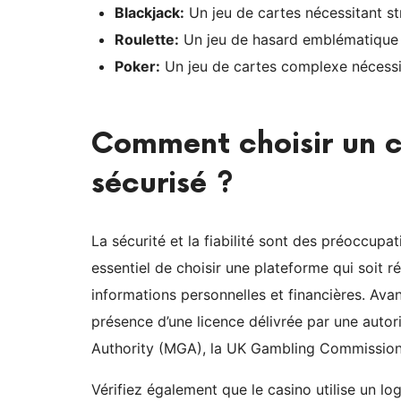
Blackjack:
Un jeu de cartes nécessitant str
Roulette:
Un jeu de hasard emblématique a
Poker:
Un jeu de cartes complexe nécessi
Comment choisir un ca
sécurisé ?
La sécurité et la fiabilité sont des préoccupat
essentiel de choisir une plateforme qui soit 
informations personnelles et financières. Avant
présence d’une licence délivrée par une autor
Authority (MGA), la UK Gambling Commission o
Vérifiez également que le casino utilise un l