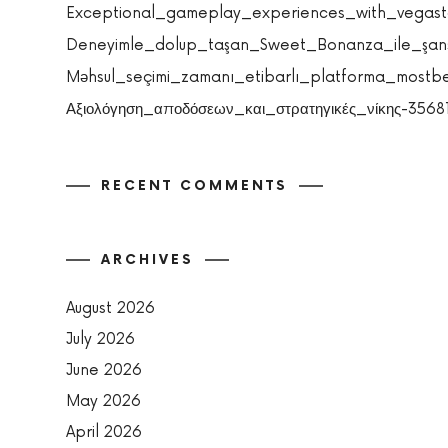
Exceptional_gameplay_experiences_with_vegas
Deneyimle_dolup_taşan_Sweet_Bonanza_ile_şansı
Məhsul_seçimi_zamanı_etibarlı_platforma_mostbe
Αξιολόγηση_αποδόσεων_και_στρατηγικές_νίκης-3568
RECENT COMMENTS
ARCHIVES
August 2026
July 2026
June 2026
May 2026
April 2026