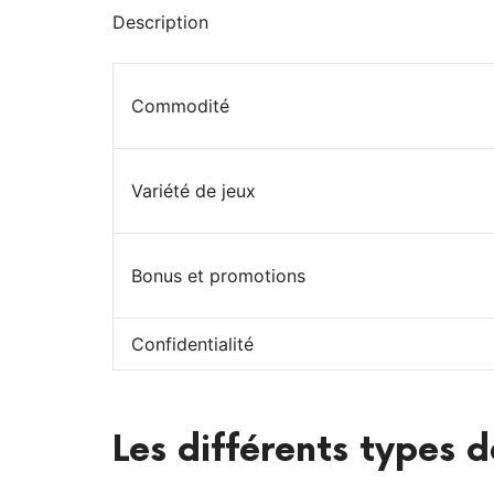
Description
Commodité
Variété de jeux
Bonus et promotions
Confidentialité
Les différents types d