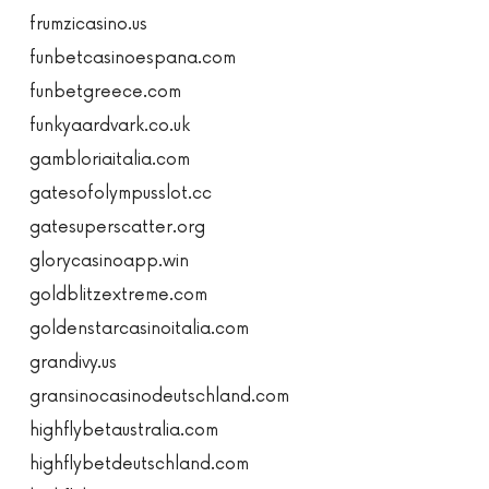
frumzicasino.us
funbetcasinoespana.com
funbetgreece.com
funkyaardvark.co.uk
gambloriaitalia.com
gatesofolympusslot.cc
gatesuperscatter.org
glorycasinoapp.win
goldblitzextreme.com
goldenstarcasinoitalia.com
grandivy.us
gransinocasinodeutschland.com
highflybetaustralia.com
highflybetdeutschland.com