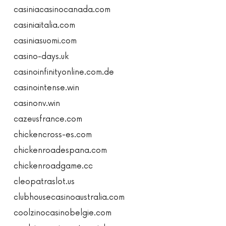
casiniacasinocanada.com
casiniaitalia.com
casiniasuomi.com
casino-days.uk
casinoinfinityonline.com.de
casinointense.win
casinonv.win
cazeusfrance.com
chickencross-es.com
chickenroadespana.com
chickenroadgame.cc
cleopatraslot.us
clubhousecasinoaustralia.com
coolzinocasinobelgie.com