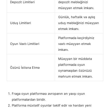
Depozit Limitləri
depozit məbləğinizi
müəyyən etmək imkanı.
Günlük, həftəlik və aylıq
Uduş Limitləri
uduş məbləğinizi müəyyən
etmək imkanı.
Platformada keçirdiyiniz
Oyun Vaxtı Limitləri
vaxtı müəyyən etmək
imkanı.
Müəyyən bir müddətə
platformada oyun
Özünü İstisna Etmə
oynamaqdan özünüzü
məhrum etmək imkanı.
Fraga oyun platforması avropanın ən yaxşı oyun
platformalardan biridir.
Platforma müxtəlif oyunlar təklif edir və hərdən yeni