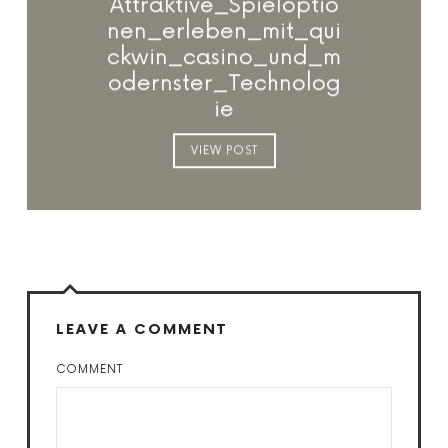
Attraktive_Spieloptio
nen_erleben_mit_qui
ckwin_casino_und_m
odernster_Technolog
ie
VIEW POST
LEAVE A COMMENT
COMMENT