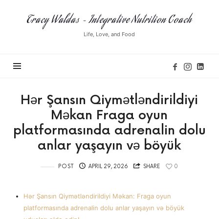
Tracy
Tracy Waldas ~ Integrative Nutrition Coach
Waldas
Life, Love, and Food
~
Integrative
Nutrition
Coach
Hər Şansın Qiymətləndirildiyi
Məkan Fraga oyun
platformasında adrenalin dolu
anlar yaşayın və böyük
POST
APRIL 29, 2026
SHARE
0
Hər Şansın Qiymətləndirildiyi Məkan: Fraga oyun
platformasında adrenalin dolu anlar yaşayın və böyük