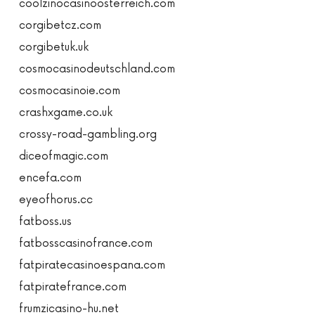
coolzinocasinoosterreich.com
corgibetcz.com
corgibetuk.uk
cosmocasinodeutschland.com
cosmocasinoie.com
crashxgame.co.uk
crossy-road-gambling.org
diceofmagic.com
encefa.com
eyeofhorus.cc
fatboss.us
fatbosscasinofrance.com
fatpiratecasinoespana.com
fatpiratefrance.com
frumzicasino-hu.net