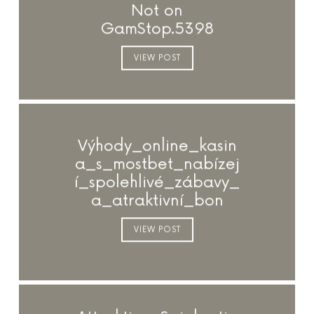
Not on
GamStop.5398
VIEW POST
Výhody_online_kasin
a_s_mostbet_nabízej
í_spolehlivé_zábavy_
a_atraktivní_bon
VIEW POST