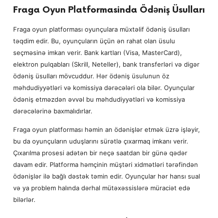
Fraga Oyun Platformasinda Ödəniş Üsulları
Fraga oyun platforması oyunçulara müxtəlif ödəniş üsulları
təqdim edir. Bu, oyunçuların üçün ən rahat olan üsulu
seçməsinə imkan verir. Bank kartları (Visa, MasterCard),
elektron pulqabları (Skrill, Neteller), bank transferləri və digər
ödəniş üsulları mövcuddur. Hər ödəniş üsulunun öz
məhdudiyyətləri və komissiya dərəcələri ola bilər. Oyunçular
ödəniş etməzdən əvvəl bu məhdudiyyətləri və komissiya
dərəcələrinə baxmalıdırlar.
Fraga oyun platforması həmin an ödənişlər etmək üzrə işləyir,
bu da oyunçuların uduşlarını sürətlə çıxarmaq imkanı verir.
Çıxarılma prosesi adətən bir neçə saatdan bir günə qədər
davam edir. Platforma həmçinin müştəri xidmətləri tərəfindən
ödənişlər ilə bağlı dəstək təmin edir. Oyunçular hər hansı sual
və ya problem halında dərhal mütəxəssislərə müraciət edə
bilərlər.