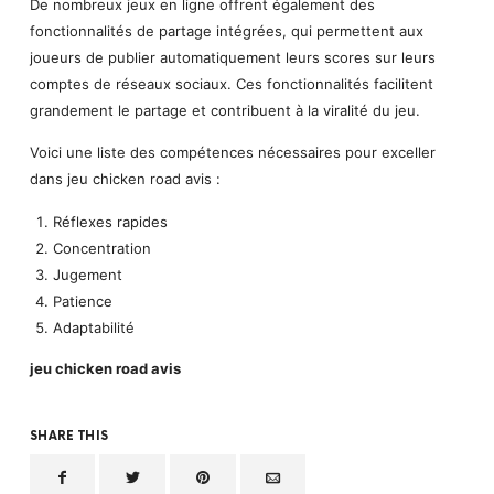
De nombreux jeux en ligne offrent également des
fonctionnalités de partage intégrées, qui permettent aux
joueurs de publier automatiquement leurs scores sur leurs
comptes de réseaux sociaux. Ces fonctionnalités facilitent
grandement le partage et contribuent à la viralité du jeu.
Voici une liste des compétences nécessaires pour exceller
dans jeu chicken road avis :
Réflexes rapides
Concentration
Jugement
Patience
Adaptabilité
jeu chicken road avis
SHARE THIS