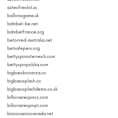
aztecfireslot.us
ballonixgame.uk
bdmbet-be.net
bdmbetfrance.org
betonred-australia.net
betsafeperu.org
bettyspinosterreich.com
bettyspinpolska.com
bigbassbonanza.cc
bigbasssplash.cc
bigbasssplashdemo.co.uk
billionairespincz.com
billionairespinpt.com
bizzocasinocanada.net