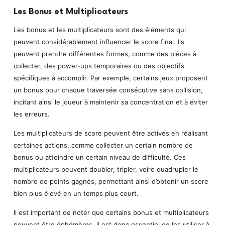
Les Bonus et Multiplicateurs
Les bonus et les multiplicateurs sont des éléments qui
peuvent considérablement influencer le score final. Ils
peuvent prendre différentes formes, comme des pièces à
collecter, des power-ups temporaires ou des objectifs
spécifiques à accomplir. Par exemple, certains jeux proposent
un bonus pour chaque traversée consécutive sans collision,
incitant ainsi le joueur à maintenir sa concentration et à éviter
les erreurs.
Les multiplicateurs de score peuvent être activés en réalisant
certaines actions, comme collecter un certain nombre de
bonus ou atteindre un certain niveau de difficulté. Ces
multiplicateurs peuvent doubler, tripler, voire quadrupler le
nombre de points gagnés, permettant ainsi d’obtenir un score
bien plus élevé en un temps plus court.
Il est important de noter que certains bonus et multiplicateurs
peuvent être éphémères, il est donc essentiel de les utiliser à