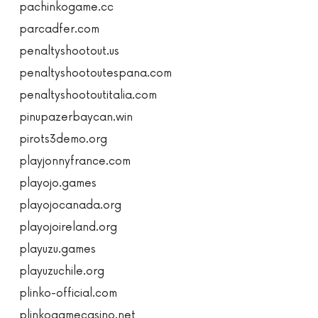
pachinkogame.cc
parcadfer.com
penaltyshootout.us
penaltyshootoutespana.com
penaltyshootoutitalia.com
pinupazerbaycan.win
pirots3demo.org
playjonnyfrance.com
playojo.games
playojocanada.org
playojoireland.org
playuzu.games
playuzuchile.org
plinko-official.com
plinkogamecasino.net