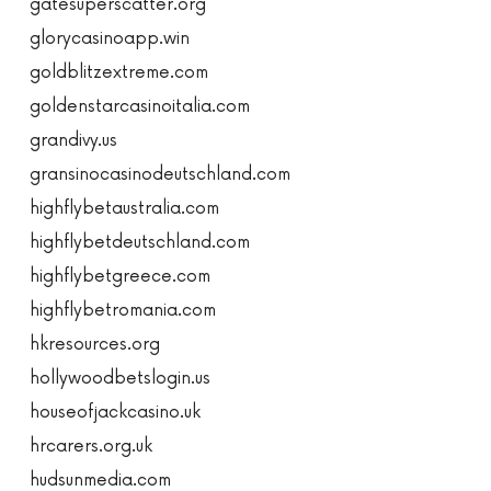
gatesuperscatter.org
glorycasinoapp.win
goldblitzextreme.com
goldenstarcasinoitalia.com
grandivy.us
gransinocasinodeutschland.com
highflybetaustralia.com
highflybetdeutschland.com
highflybetgreece.com
highflybetromania.com
hkresources.org
hollywoodbetslogin.us
houseofjackcasino.uk
hrcarers.org.uk
hudsunmedia.com