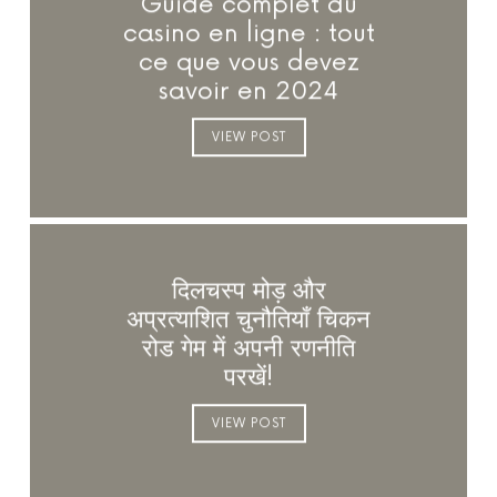
Guide complet du
casino en ligne : tout
ce que vous devez
savoir en 2024
VIEW POST
दिलचस्प मोड़ और
अप्रत्याशित चुनौतियाँ चिकन
रोड गेम में अपनी रणनीति
परखें!
VIEW POST