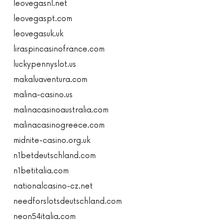
leovegasnl.net
leovegaspt.com
leovegasuk.uk
liraspincasinofrance.com
luckypennyslot.us
makaluaventura.com
malina-casino.us
malinacasinoaustralia.com
malinacasinogreece.com
midnite-casino.org.uk
n1betdeutschland.com
n1betitalia.com
nationalcasino-cz.net
needforslotsdeutschland.com
neon54italia.com