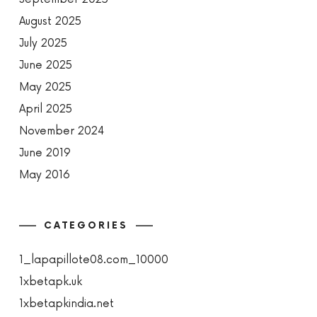
August 2025
July 2025
June 2025
May 2025
April 2025
November 2024
June 2019
May 2016
CATEGORIES
1_lapapillote08.com_10000
1xbetapk.uk
1xbetapkindia.net