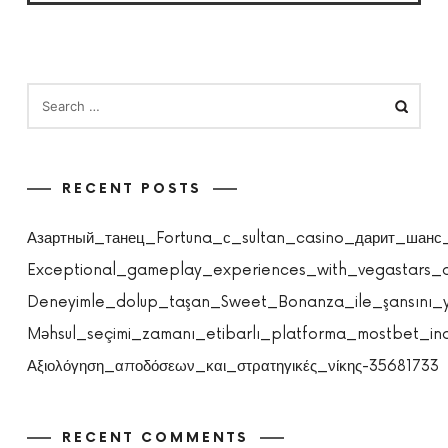
SEARCH
FOR:
RECENT POSTS
Азартный_танец_Fortuna_с_sultan_casino_дарит_шанс
Exceptional_gameplay_experiences_with_vegastars_
Deneyimle_dolup_taşan_Sweet_Bonanza_ile_şansını_ya
Məhsul_seçimi_zamanı_etibarlı_platforma_mostbet_ind
Αξιολόγηση_αποδόσεων_και_στρατηγικές_νίκης-35681733
RECENT COMMENTS