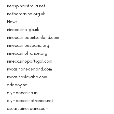
neospinaustralia.net
netbetcasino.org.uk
News
ninecasino-gb.uk
ninecasinodeutschland.com
ninecasinoespana.org
ninecasinofrance.org
ninecasinoportugal.com
nvcasinonederland.com
nvcasinoslovakia.com
oddboy.nz
olympecasino.us
olympecasinofrance.net
oscarspinespana.com