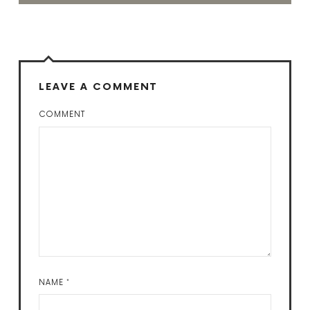
LEAVE A COMMENT
COMMENT
NAME
*