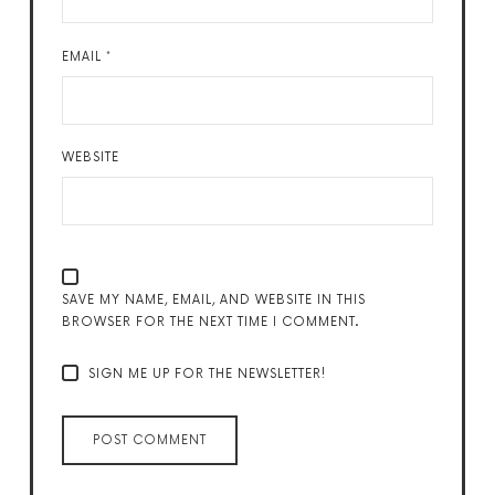
EMAIL
*
WEBSITE
SAVE MY NAME, EMAIL, AND WEBSITE IN THIS
BROWSER FOR THE NEXT TIME I COMMENT.
SIGN ME UP FOR THE NEWSLETTER!