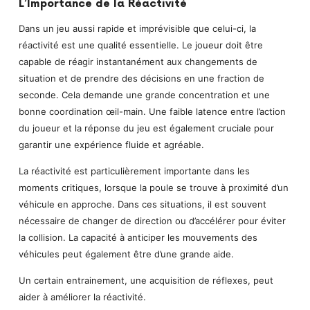
L’Importance de la Réactivité
Dans un jeu aussi rapide et imprévisible que celui-ci, la
réactivité est une qualité essentielle. Le joueur doit être
capable de réagir instantanément aux changements de
situation et de prendre des décisions en une fraction de
seconde. Cela demande une grande concentration et une
bonne coordination œil-main. Une faible latence entre l’action
du joueur et la réponse du jeu est également cruciale pour
garantir une expérience fluide et agréable.
La réactivité est particulièrement importante dans les
moments critiques, lorsque la poule se trouve à proximité d’un
véhicule en approche. Dans ces situations, il est souvent
nécessaire de changer de direction ou d’accélérer pour éviter
la collision. La capacité à anticiper les mouvements des
véhicules peut également être d’une grande aide.
Un certain entrainement, une acquisition de réflexes, peut
aider à améliorer la réactivité.