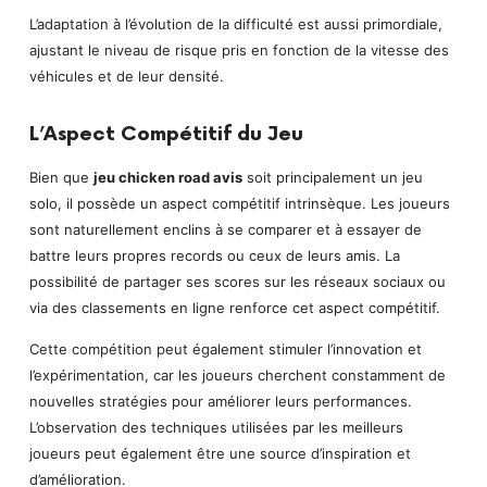
L’adaptation à l’évolution de la difficulté est aussi primordiale,
ajustant le niveau de risque pris en fonction de la vitesse des
véhicules et de leur densité.
L’Aspect Compétitif du Jeu
Bien que
jeu chicken road avis
soit principalement un jeu
solo, il possède un aspect compétitif intrinsèque. Les joueurs
sont naturellement enclins à se comparer et à essayer de
battre leurs propres records ou ceux de leurs amis. La
possibilité de partager ses scores sur les réseaux sociaux ou
via des classements en ligne renforce cet aspect compétitif.
Cette compétition peut également stimuler l’innovation et
l’expérimentation, car les joueurs cherchent constamment de
nouvelles stratégies pour améliorer leurs performances.
L’observation des techniques utilisées par les meilleurs
joueurs peut également être une source d’inspiration et
d’amélioration.