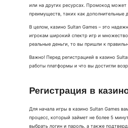
или на других ресурсах. Промокод может
преимуществ, таких как дополнительные д
В целом, казино Sultan Games – это надеж
игрокам широкий спектр игр и множество 
реальные деньги, то вы пришли к правиль
Важно! Перед регистрацией в казино Sulta
работы платформы и что вы достигли возра
Регистрация в казино
Для начала игры в казино Sultan Games в
процесс, который займет не более 5 мину
выбрать логин и пароль, а также подтвер