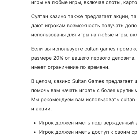
игры на любые игры, включая слоты, карто
Султан казино также предлагает акции, та
дают игрокам возможность получать допо
использованы для игры на любые игры, вк
Если вы используете сultan games промок
размере 20% от вашего первого депозита.
имеет ограничение по времени.
В целом, казино Sultan Games предлагает
помочь вам начать играть с более крупн
Мы рекомендуем вам использовать сultan g
и акции.
Игрок должен иметь подтвержденный ак
Игрок должен иметь доступ к своим ср