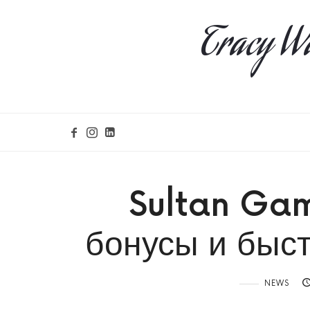
Tracy
Tracy Wa
Waldas
~
Integrati
Sultan Gam
Nutrition
бонусы и быс
Coach
NEWS