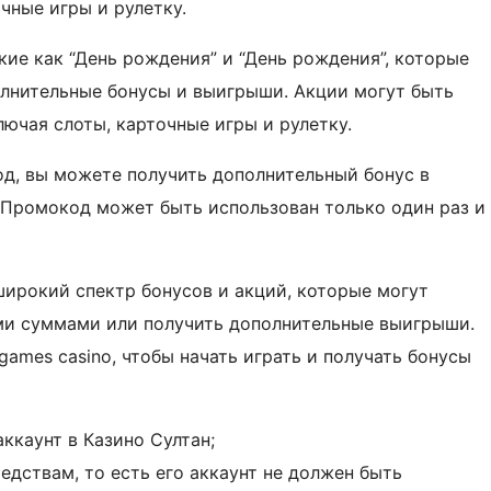
чные игры и рулетку.
кие как “День рождения” и “День рождения”, которые
лнительные бонусы и выигрыши. Акции могут быть
лючая слоты, карточные игры и рулетку.
од, вы можете получить дополнительный бонус в
 Промокод может быть использован только один раз и
 широкий спектр бонусов и акций, которые могут
ыми суммами или получить дополнительные выигрыши.
ames casino, чтобы начать играть и получать бонусы
каунт в Казино Султан;
едствам, то есть его аккаунт не должен быть