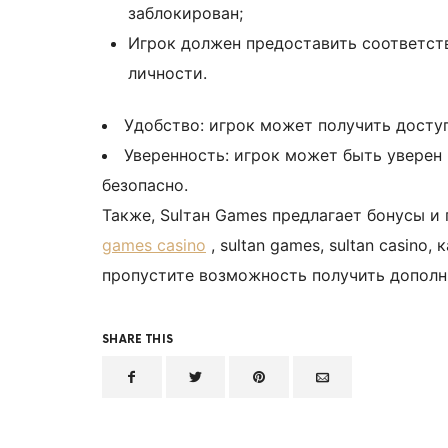
заблокирован;
Игрок должен предоставить соответс
личности.
Удобство: игрок может получить досту
Уверенность: игрок может быть уверен 
безопасно.
Также, Sulтан Games предлагает бонусы и
games casino
, sultan games, sultan casino, 
пропустите возможность получить допол
SHARE THIS