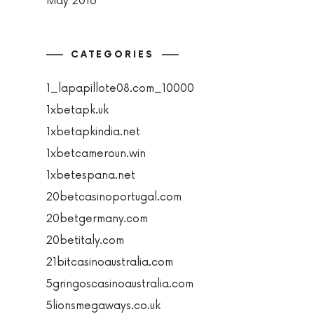
May 2016
CATEGORIES
1_lapapillote08.com_10000
1xbetapk.uk
1xbetapkindia.net
1xbetcameroun.win
1xbetespana.net
20betcasinoportugal.com
20betgermany.com
20betitaly.com
21bitcasinoaustralia.com
5gringoscasinoaustralia.com
5lionsmegaways.co.uk