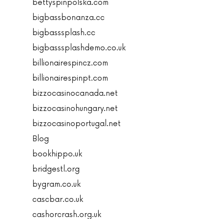
bettyspinpolska.com
bigbassbonanza.cc
bigbasssplash.cc
bigbasssplashdemo.co.uk
billionairespincz.com
billionairespinpt.com
bizzocasinocanada.net
bizzocasinohungary.net
bizzocasinoportugal.net
Blog
bookhippo.uk
bridgestl.org
bygram.co.uk
cascbar.co.uk
cashorcrash.org.uk