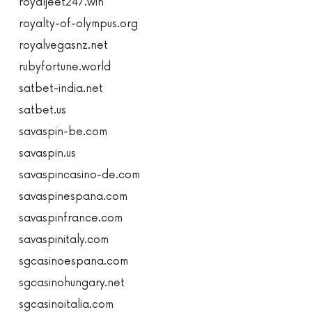
royaljeet247.win
royalty-of-olympus.org
royalvegasnz.net
rubyfortune.world
satbet-india.net
satbet.us
savaspin-be.com
savaspin.us
savaspincasino-de.com
savaspinespana.com
savaspinfrance.com
savaspinitaly.com
sgcasinoespana.com
sgcasinohungary.net
sgcasinoitalia.com