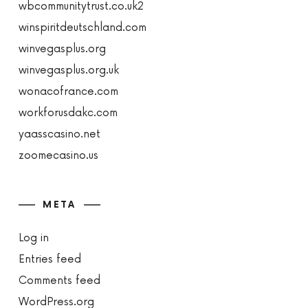
wbcommunitytrust.co.uk2
winspiritdeutschland.com
winvegasplus.org
winvegasplus.org.uk
wonacofrance.com
workforusdakc.com
yaasscasino.net
zoomecasino.us
META
Log in
Entries feed
Comments feed
WordPress.org