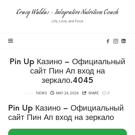
Tracy
Tracy Waldas ~ Integrative Nutrition Coach
Waldas
Life, Love, and Food
~
Integrative
Nutrition
Coach
Pin Up Казино – Официальный
сайт Пин Ап вход на
зеркало.4045
NEWS
MAY 24, 2026
SHARE
0
Pin Up Казино – Официальный
сайт Пин Ап вход на зеркало