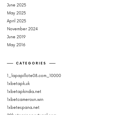
June 2025
May 2025
April 2025
November 2024
June 2019
May 2016
CATEGORIES
1_lapapillote08.com_10000
1xbetapk.uk
1xbetapkindia.net
1xbetcameroun.win
1xbetespana.net