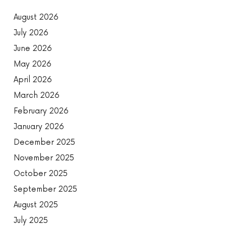
August 2026
July 2026
June 2026
May 2026
April 2026
March 2026
February 2026
January 2026
December 2025
November 2025
October 2025
September 2025
August 2025
July 2025