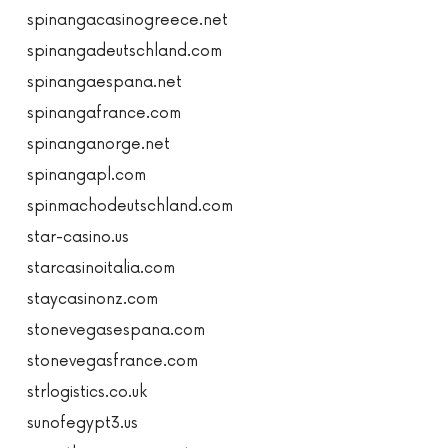
spinangacasinogreece.net
spinangadeutschland.com
spinangaespana.net
spinangafrance.com
spinanganorge.net
spinangapl.com
spinmachodeutschland.com
star-casino.us
starcasinoitalia.com
staycasinonz.com
stonevegasespana.com
stonevegasfrance.com
strlogistics.co.uk
sunofegypt3.us