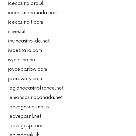
icecasino.org.uk
icecasinocanada.com
icecasinolt.com
imvest.it
irwincasino-de.net
ivibetitalia.com
ivycasino.net
joycebarlow.com
jpbrewery.com
legianocasinofrance.net
lemoncasinocanada.net
leovegascasino.us
leovegasnl.net
leovegaspt.com
leovegasuk.uk