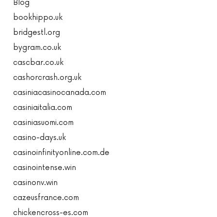
Blog
bookhippo.uk
bridgestl.org
bygram.co.uk
cascbar.co.uk
cashorcrash.org.uk
casiniacasinocanada.com
casiniaitalia.com
casiniasuomi.com
casino-days.uk
casinoinfinityonline.com.de
casinointense.win
casinonv.win
cazeusfrance.com
chickencross-es.com