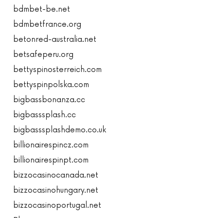
bdmbet-be.net
bdmbetfrance.org
betonred-australia.net
betsafeperu.org
bettyspinosterreich.com
bettyspinpolska.com
bigbassbonanza.cc
bigbasssplash.cc
bigbasssplashdemo.co.uk
billionairespincz.com
billionairespinpt.com
bizzocasinocanada.net
bizzocasinohungary.net
bizzocasinoportugal.net