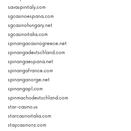
savaspinitaly.com
sgcasinoespana.com
sgcasinohungary.net
sgcasinoitalia.com
spinangacasinogreece.net
spinangadeutschland.com
spinangaespana.net
spinangafrance.com
spinanganorge.net
spinangapl.com
spinmachodeutschland.com
star-casino.us
starcasinoitalia.com
staycasinonz.com