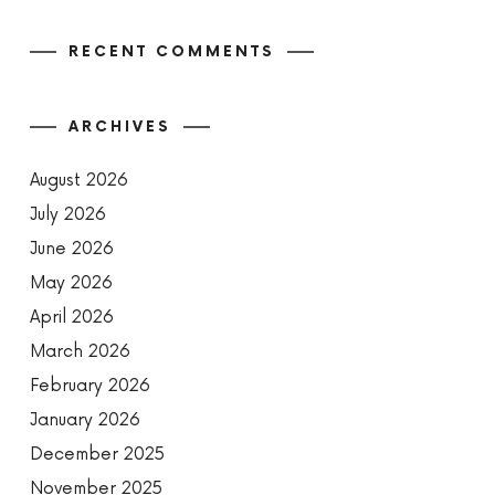
RECENT COMMENTS
ARCHIVES
August 2026
July 2026
June 2026
May 2026
April 2026
March 2026
February 2026
January 2026
December 2025
November 2025