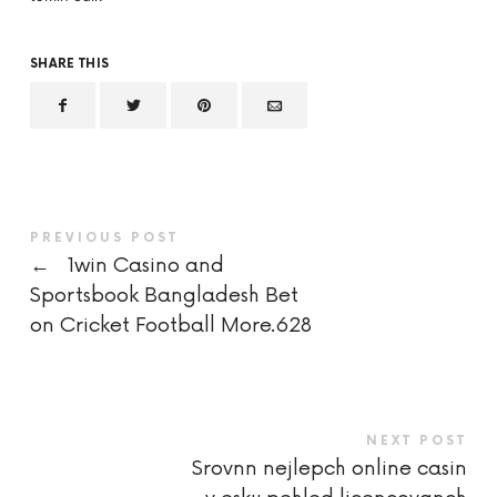
SHARE THIS
PREVIOUS POST
←
1win Casino and
Sportsbook Bangladesh Bet
on Cricket Football More.628
NEXT POST
Srovnn nejlepch online casin