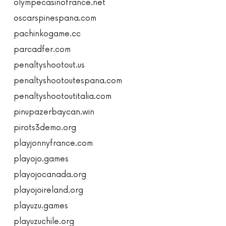
olympecasinofrance.net
oscarspinespana.com
pachinkogame.cc
parcadfer.com
penaltyshootout.us
penaltyshootoutespana.com
penaltyshootoutitalia.com
pinupazerbaycan.win
pirots3demo.org
playjonnyfrance.com
playojo.games
playojocanada.org
playojoireland.org
playuzu.games
playuzuchile.org