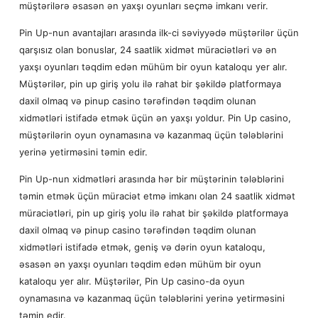
müştərilərə əsasən ən yaxşı oyunları seçmə imkanı verir.
Pin Up-nun avantajları arasında ilk-ci səviyyədə müştərilər üçün
qarşısız olan bonuslar, 24 saatlik xidmət müraciətləri və ən
yaxşı oyunları təqdim edən mühüm bir oyun kataloqu yer alır.
Müştərilər, pin up giriş yolu ilə rahat bir şəkildə platformaya
daxil olmaq və pinup casino tərəfindən təqdim olunan
xidmətləri istifadə etmək üçün ən yaxşı yoldur. Pin Up casino,
müştərilərin oyun oynamasına və kazanmaq üçün tələblərini
yerinə yetirməsini təmin edir.
Pin Up-nun xidmətləri arasında hər bir müştərinin tələblərini
təmin etmək üçün müraciət etmə imkanı olan 24 saatlik xidmət
müraciətləri, pin up giriş yolu ilə rahat bir şəkildə platformaya
daxil olmaq və pinup casino tərəfindən təqdim olunan
xidmətləri istifadə etmək, geniş və dərin oyun kataloqu,
əsasən ən yaxşı oyunları təqdim edən mühüm bir oyun
kataloqu yer alır. Müştərilər, Pin Up casino-da oyun
oynamasına və kazanmaq üçün tələblərini yerinə yetirməsini
təmin edir.