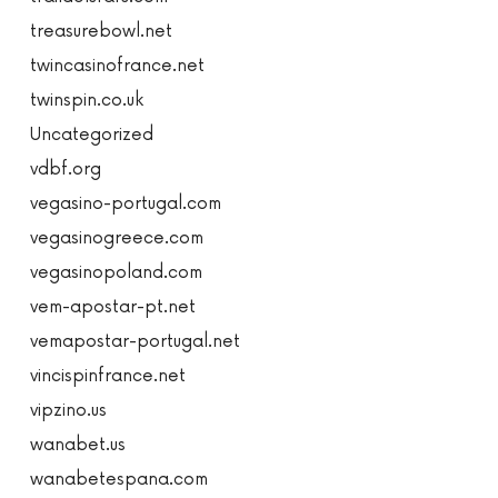
treasurebowl.net
twincasinofrance.net
twinspin.co.uk
Uncategorized
vdbf.org
vegasino-portugal.com
vegasinogreece.com
vegasinopoland.com
vem-apostar-pt.net
vemapostar-portugal.net
vincispinfrance.net
vipzino.us
wanabet.us
wanabetespana.com