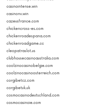
casinointense.win
casinonv.win
cazeusfrance.com
chickencross-es.com
chickenroadespana.com
chickenroadgame.cc
cleopatraslot.us
clubhousecasinoaustralia.com
coolzinocasinobelgie.com
coolzinocasinoosterreich.com
corgibetcz.com
corgibetuk.uk
cosmocasinodeutschland.com
cosmocasinoie.com