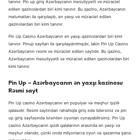
tanınır. Pin up giriş Azərbaycanın məsuliyyətli və müraciət
edilən qazinolardan biri kimi tanınır. Bu qazino, Azərbaycanın
məlumatları ilə qarşılaşıb, ən yaxşı və müraciət edilən
qazinolardan biri kimi tanınır.
Pin Up Casino Azərbaycanın ən yaxşı qazinolardan biri kimi
tanınır. Pinup saytları ilə qarşılaşdırılmışdır, lakin Pin Up Casino
Azərbaycanın rəsmi və müraciət edilən saytıdır. Bu qazino,
Azərbaycanın məsuliyyətli və müraciət edilən qazinolardan biri
kimi tanınır.
Pin Up – Azərbaycanın ən yaxşı kazinosu
Rəsmi sayt
Pin Up casino Azərbaycanın ən populyar və məşhur qızıllı
qalasıdır. Rəsmi saytından rahatlıqla giriş edə bilərsiniz və pin
up giriş sayfasında istənilən oyunları oynayabilirsiniz. Pin Up
casino Azərbaycanın qızıllı qalalarının arasında ən yaxşı və
məşhur olanıdır, çünki onda milyonlarca oyun və qazanma şansı