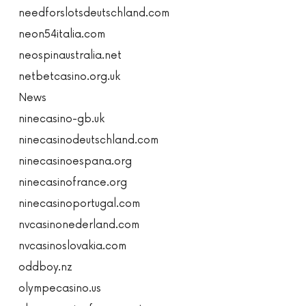
needforslotsdeutschland.com
neon54italia.com
neospinaustralia.net
netbetcasino.org.uk
News
ninecasino-gb.uk
ninecasinodeutschland.com
ninecasinoespana.org
ninecasinofrance.org
ninecasinoportugal.com
nvcasinonederland.com
nvcasinoslovakia.com
oddboy.nz
olympecasino.us