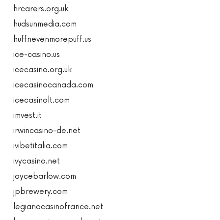
hrcarers.org.uk
hudsunmedia.com
huffnevenmorepuff.us
ice-casino.us
icecasino.org.uk
icecasinocanada.com
icecasinolt.com
imvest.it
irwincasino-de.net
ivibetitalia.com
ivycasino.net
joycebarlow.com
jpbrewery.com
legianocasinofrance.net