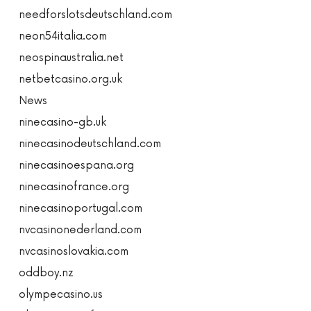
needforslotsdeutschland.com
neon54italia.com
neospinaustralia.net
netbetcasino.org.uk
News
ninecasino-gb.uk
ninecasinodeutschland.com
ninecasinoespana.org
ninecasinofrance.org
ninecasinoportugal.com
nvcasinonederland.com
nvcasinoslovakia.com
oddboy.nz
olympecasino.us