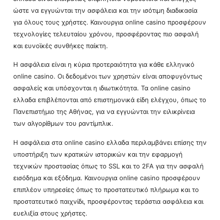
ώστε να εγγυώνται την ασφάλεια και την ισότιμη διαδικασία
για όλους τους χρήστες. Καινουργια online casino προσφέρουν
τεχνολογίες τελευταίου χρόνου, προσφέροντας πιο ασφαλή
και ευνοϊκές συνθήκες παίκτη.
Η ασφάλεια είναι η κύρια προτεραιότητα για κάθε ελληνικό
online casino. Οι δεδομένοι των χρηστών είναι αποφυγόντως
ασφαλείς και υπόσχονται η ιδιωτικότητα. Τα online casino
ελλαδα επιβλέπονται από επιστημονικά είδη ελέγχου, όπως το
Πανεπιστήμιο της Αθήνας, για να εγγυώνται την ειλικρίνεια
των αλγορίθμων του ραντίμπλικ.
Η ασφάλεια στα online casino ελλαδα περιλαμβάνει επίσης την
υποστήριξη των κρατικών ιστορικών και την εφαρμογή
τεχνικών προστασίας όπως το SSL και το 2FA για την ασφαλή
εισόδημα και εξόδημα. Καινουργια online casino προσφέρουν
επιπλέον υπηρεσίες όπως το προστατευτικό πλήρωμα και το
προστατευτικό παιχνίδι, προσφέροντας τεράστια ασφάλεια και
ευελιξία στους χρήστες.