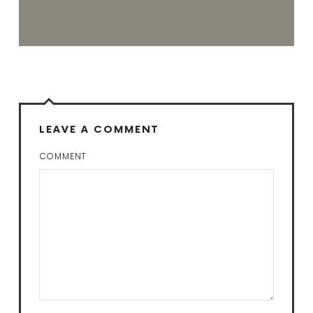
LEAVE A COMMENT
COMMENT