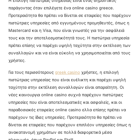
Η επιλογή πιστώτριας υπηρεσίας είναι ένας σημαντικός
παράγοντας όταν επιλέγετε ένα online casino greece.
Προτεραιότητα θα πρέπει να δίνεται σε εταιρείες που παρέχουν
πιστώτριες υπηρεσίες από εγγυημένους προμηθευτές, όπως η
Mastercard και η Visa, που είναι γνωστές για την ασφάλειά
τους και την αποτελεσματικότητά τους. Η πιστώτρια υπηρεσία
πρέπει επίσης να παρέχει υψηλή ταχύτητα στην εκτέλεση των
συναλλαγών και να είναι εύκολη να χρησιμοποιείται από τους
χρήστες.
Για τους περισσότερους
greek casino
χρήστες, η επιλογή
πιστώτριας υπηρεσίας που είναι ευέλικτη και παρέχει υψηλή
ταχύτητα στην εκτέλεση συναλλαγών είναι απαραίτητη. Οι
νέες καινουργια online casino συχνά παρέχουν πιστώτριες
υπηρεσίες που είναι αποτελεσματικές και ασφαλείς, και οι
παραδοσιακές εταιρείες online casino ελλα επίσης πρέπει να
παρέχουν τις ίδιες υπηρεσίες. Προτεραιότητα θα πρέπει να
δίνεται σε εταιρείες που παρέχουν επιπλέον υπηρεσίες όπως η
ανακατανομή χρημάτων σε πολλά διαφορετικά μέσα
πληρωμής, όπως PayPal και Skrill.