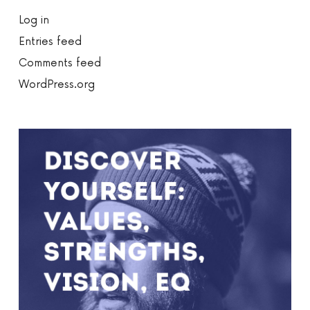
Log in
Entries feed
Comments feed
WordPress.org