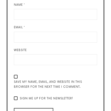
NAME
*
EMAIL
*
WEBSITE
SAVE MY NAME, EMAIL, AND WEBSITE IN THIS
BROWSER FOR THE NEXT TIME I COMMENT.
SIGN ME UP FOR THE NEWSLETTER!