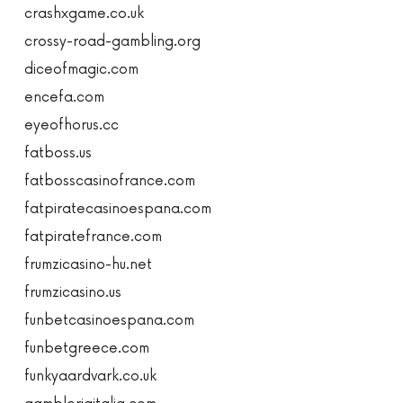
crashxgame.co.uk
crossy-road-gambling.org
diceofmagic.com
encefa.com
eyeofhorus.cc
fatboss.us
fatbosscasinofrance.com
fatpiratecasinoespana.com
fatpiratefrance.com
frumzicasino-hu.net
frumzicasino.us
funbetcasinoespana.com
funbetgreece.com
funkyaardvark.co.uk