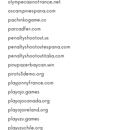
olympecasinofrance.net
oscarspinespana.com
pachinkogame.cc
parcadfer.com
penaltyshootout.us
penaltyshootoutespana.com
penaltyshootoutitalia.com
pinupazerbaycan.win
pirots3demo.org
playjonnyfrance.com
playojo.games
playojocanada.org
playojoireland.org
playuzu.games
playuzuchile.org