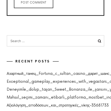
SEARCH
FOR:
RECENT POSTS
Азартный_танец_Fortuna_с_sultan_casino_дарит_шанс
Exceptional_gameplay_experiences_with_vegastars_
Deneyimle_dolup_taşan_Sweet_Bonanza_ile_şansını_ya
Məhsul_seçimi_zamanı_etibarlı_platforma_mostbet_ind
Αξιολόγηση_αποδόσεων_και_στρατηγικές_νίκης-35681733