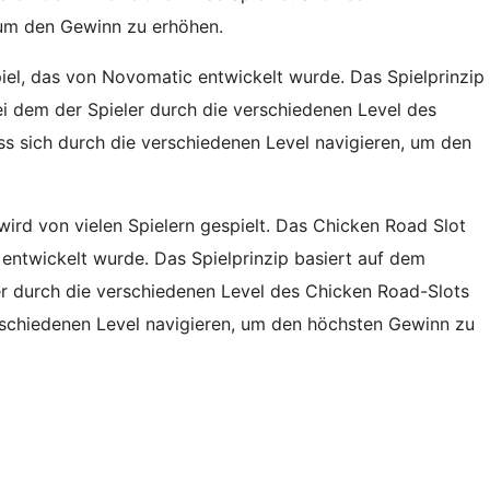
 um den Gewinn zu erhöhen.
iel, das von Novomatic entwickelt wurde. Das Spielprinzip
ei dem der Spieler durch die verschiedenen Level des
ss sich durch die verschiedenen Level navigieren, um den
 wird von vielen Spielern gespielt. Das Chicken Road Slot
 entwickelt wurde. Das Spielprinzip basiert auf dem
er durch die verschiedenen Level des Chicken Road-Slots
erschiedenen Level navigieren, um den höchsten Gewinn zu