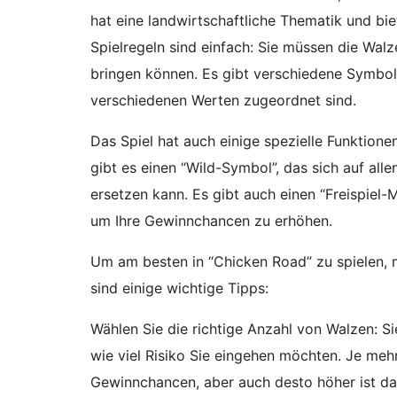
hat eine landwirtschaftliche Thematik und bie
Spielregeln sind einfach: Sie müssen die Wa
bringen können. Es gibt verschiedene Symbole
verschiedenen Werten zugeordnet sind.
Das Spiel hat auch einige spezielle Funktion
gibt es einen “Wild-Symbol”, das sich auf al
ersetzen kann. Es gibt auch einen “Freispiel-
um Ihre Gewinnchancen zu erhöhen.
Um am besten in “Chicken Road” zu spielen, m
sind einige wichtige Tipps:
Wählen Sie die richtige Anzahl von Walzen: 
wie viel Risiko Sie eingehen möchten. Je meh
Gewinnchancen, aber auch desto höher ist das 