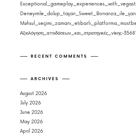
Exceptional_gameplay_experiences_with_vegas
Deneyimle_dolup_taşan_Sweet_Bonanza_ile_şansı
Məhsul_seçimi_zamanı_etibarlı_platforma_mostbe
Αξιολόγηση_αποδόσεων_και_στρατηγικές_νίκης-3568
RECENT COMMENTS
ARCHIVES
August 2026
July 2026
June 2026
May 2026
April 2026