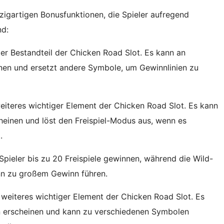
nzigartigen Bonusfunktionen, die Spieler aufregend
nd:
er Bestandteil der Chicken Road Slot. Es kann an
inen und ersetzt andere Symbole, um Gewinnlinien zu
eiteres wichtiger Element der Chicken Road Slot. Es kann
heinen und löst den Freispiel-Modus aus, wenn es
.
pieler bis zu 20 Freispiele gewinnen, während die Wild-
nn zu großem Gewinn führen.
weiteres wichtiger Element der Chicken Road Slot. Es
n erscheinen und kann zu verschiedenen Symbolen