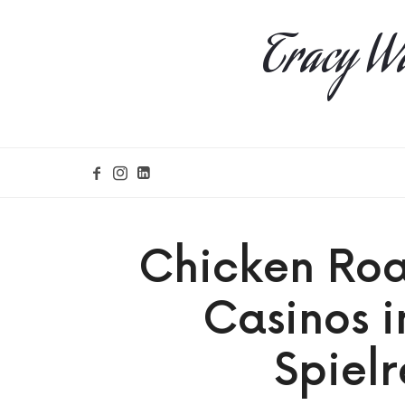
Tracy
Tracy Wa
Waldas
~
Integrati
Chicken Road
Nutrition
Casinos i
Coach
Spiel