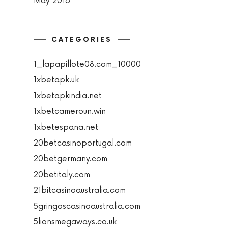
May 2016
CATEGORIES
1_lapapillote08.com_10000
1xbetapk.uk
1xbetapkindia.net
1xbetcameroun.win
1xbetespana.net
20betcasinoportugal.com
20betgermany.com
20betitaly.com
21bitcasinoaustralia.com
5gringoscasinoaustralia.com
5lionsmegaways.co.uk