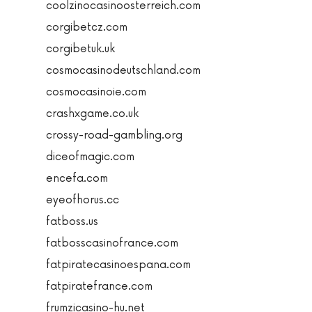
coolzinocasinoosterreich.com
corgibetcz.com
corgibetuk.uk
cosmocasinodeutschland.com
cosmocasinoie.com
crashxgame.co.uk
crossy-road-gambling.org
diceofmagic.com
encefa.com
eyeofhorus.cc
fatboss.us
fatbosscasinofrance.com
fatpiratecasinoespana.com
fatpiratefrance.com
frumzicasino-hu.net