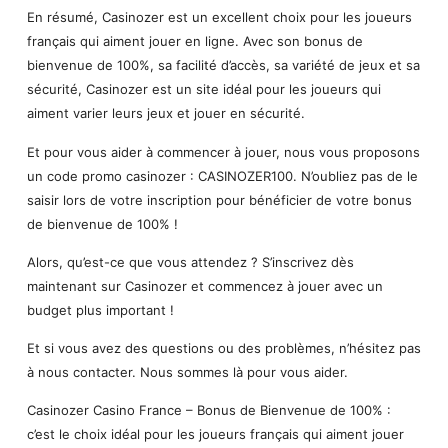
En résumé, Casinozer est un excellent choix pour les joueurs
français qui aiment jouer en ligne. Avec son bonus de
bienvenue de 100%, sa facilité d’accès, sa variété de jeux et sa
sécurité, Casinozer est un site idéal pour les joueurs qui
aiment varier leurs jeux et jouer en sécurité.
Et pour vous aider à commencer à jouer, nous vous proposons
un code promo casinozer : CASINOZER100. N’oubliez pas de le
saisir lors de votre inscription pour bénéficier de votre bonus
de bienvenue de 100% !
Alors, qu’est-ce que vous attendez ? S’inscrivez dès
maintenant sur Casinozer et commencez à jouer avec un
budget plus important !
Et si vous avez des questions ou des problèmes, n’hésitez pas
à nous contacter. Nous sommes là pour vous aider.
Casinozer Casino France – Bonus de Bienvenue de 100% :
c’est le choix idéal pour les joueurs français qui aiment jouer