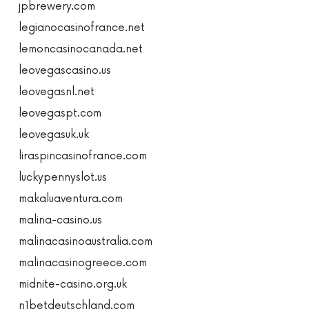
jpbrewery.com
legianocasinofrance.net
lemoncasinocanada.net
leovegascasino.us
leovegasnl.net
leovegaspt.com
leovegasuk.uk
liraspincasinofrance.com
luckypennyslot.us
makaluaventura.com
malina-casino.us
malinacasinoaustralia.com
malinacasinogreece.com
midnite-casino.org.uk
n1betdeutschland.com