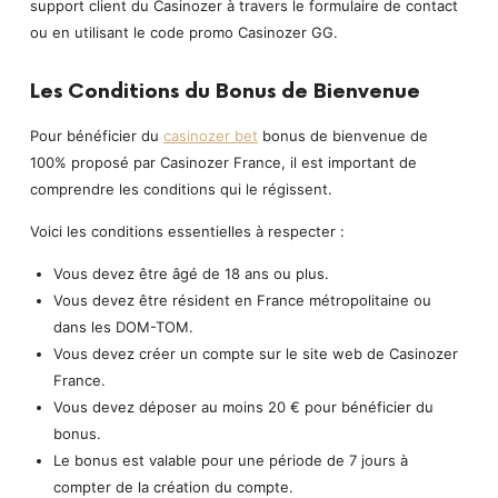
support client du Casinozer à travers le formulaire de contact
ou en utilisant le code promo Casinozer GG.
Les Conditions du Bonus de Bienvenue
Pour bénéficier du
casinozer bet
bonus de bienvenue de
100% proposé par Casinozer France, il est important de
comprendre les conditions qui le régissent.
Voici les conditions essentielles à respecter :
Vous devez être âgé de 18 ans ou plus.
Vous devez être résident en France métropolitaine ou
dans les DOM-TOM.
Vous devez créer un compte sur le site web de Casinozer
France.
Vous devez déposer au moins 20 € pour bénéficier du
bonus.
Le bonus est valable pour une période de 7 jours à
compter de la création du compte.