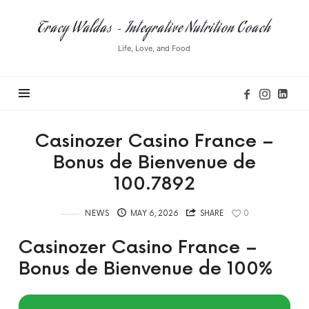
Tracy
Tracy Waldas ~ Integrative Nutrition Coach
Waldas
Life, Love, and Food
~
Integrative
Nutrition
Coach
Casinozer Casino France –
Bonus de Bienvenue de
100.7892
NEWS
MAY 6, 2026
SHARE
0
Casinozer Casino France –
Bonus de Bienvenue de 100%