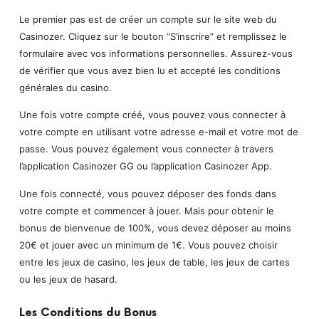
Le premier pas est de créer un compte sur le site web du
Casinozer. Cliquez sur le bouton “S’inscrire” et remplissez le
formulaire avec vos informations personnelles. Assurez-vous
de vérifier que vous avez bien lu et accepté les conditions
générales du casino.
Une fois votre compte créé, vous pouvez vous connecter à
votre compte en utilisant votre adresse e-mail et votre mot de
passe. Vous pouvez également vous connecter à travers
l’application Casinozer GG ou l’application Casinozer App.
Une fois connecté, vous pouvez déposer des fonds dans
votre compte et commencer à jouer. Mais pour obtenir le
bonus de bienvenue de 100%, vous devez déposer au moins
20€ et jouer avec un minimum de 1€. Vous pouvez choisir
entre les jeux de casino, les jeux de table, les jeux de cartes
ou les jeux de hasard.
Les Conditions du Bonus