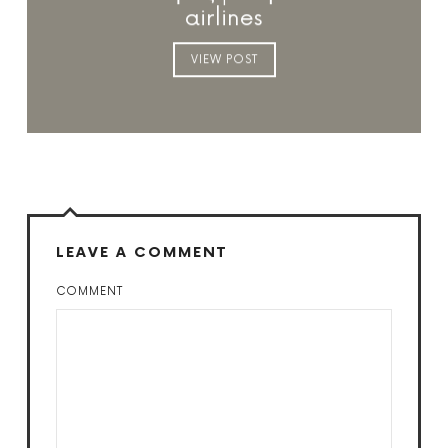
airlines
VIEW POST
LEAVE A COMMENT
COMMENT