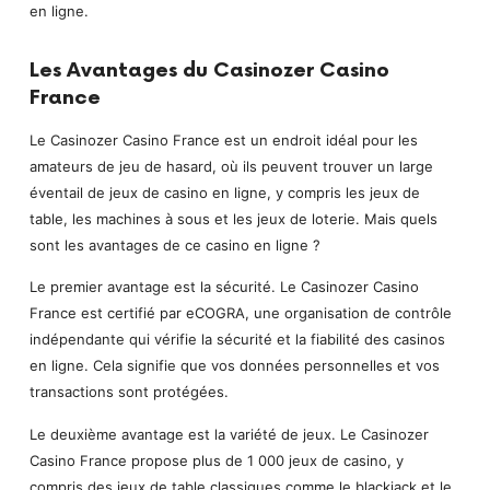
en ligne.
Les Avantages du Casinozer Casino
France
Le Casinozer Casino France est un endroit idéal pour les
amateurs de jeu de hasard, où ils peuvent trouver un large
éventail de jeux de casino en ligne, y compris les jeux de
table, les machines à sous et les jeux de loterie. Mais quels
sont les avantages de ce casino en ligne ?
Le premier avantage est la sécurité. Le Casinozer Casino
France est certifié par eCOGRA, une organisation de contrôle
indépendante qui vérifie la sécurité et la fiabilité des casinos
en ligne. Cela signifie que vos données personnelles et vos
transactions sont protégées.
Le deuxième avantage est la variété de jeux. Le Casinozer
Casino France propose plus de 1 000 jeux de casino, y
compris des jeux de table classiques comme le blackjack et le