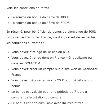
Voici les conditions de retrait :
La somme du bonus doit être de 100 €.
La somme du bonus doit être de 500 €.
En résumé, pour bénéficier du bonus de bienvenue de 100%
proposé par Casinozer France, il est important de respecter
les conditions suivantes :
Vous devez être âgé de 18 ans ou plus.
Vous devez être résident en France métropolitaine ou
dans les DOM-TOM.
Vous devez créer un compte sur le site web de Casinozer
France.
Vous devez déposer au moins 20 € pour bénéficier du
bonus.
Le bonus est valable pour une période de 7 jours à
compter de la création du compte.
Le bonus est non cumulable avec d’autres offres