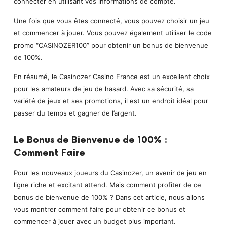
connecter en utilisant vos informations de compte.
Une fois que vous êtes connecté, vous pouvez choisir un jeu
et commencer à jouer. Vous pouvez également utiliser le code
promo “CASINOZER100” pour obtenir un bonus de bienvenue
de 100%.
En résumé, le Casinozer Casino France est un excellent choix
pour les amateurs de jeu de hasard. Avec sa sécurité, sa
variété de jeux et ses promotions, il est un endroit idéal pour
passer du temps et gagner de l’argent.
Le Bonus de Bienvenue de 100% :
Comment Faire
Pour les nouveaux joueurs du Casinozer, un avenir de jeu en
ligne riche et excitant attend. Mais comment profiter de ce
bonus de bienvenue de 100% ? Dans cet article, nous allons
vous montrer comment faire pour obtenir ce bonus et
commencer à jouer avec un budget plus important.