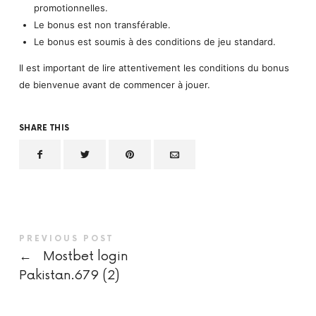
promotionnelles.
Le bonus est non transférable.
Le bonus est soumis à des conditions de jeu standard.
Il est important de lire attentivement les conditions du bonus
de bienvenue avant de commencer à jouer.
SHARE THIS
PREVIOUS POST
←
Mostbet login
Pakistan.679 (2)