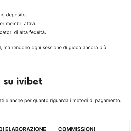
mo deposito.
er membri attivi.
catori di alta fedeltà.
l, ma rendono ogni sessione di gioco ancora più
su ivibet
ile anche per quanto riguarda i metodi di pagamento.
DI ELABORAZIONE
COMMISSIONI