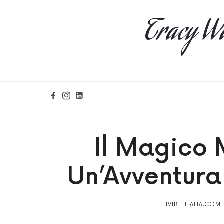
Tracy
Tracy Wa
Waldas
~
Integrati
Il Magico 
Nutrition
Un’Avventura
Coach
IVIBETITALIA.COM