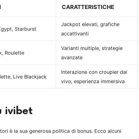
I
CARATTERISTICHE
Jackpot elevati, grafiche
gypt, Starburst
accattivanti
Varianti multiple, strategie
k, Roulette
avanzate
Interazione con croupier dal
lette, Live Blackjack
vivo, esperienza immersiva
 ivibet
atori è la sua generosa politica di bonus. Ecco alcuni