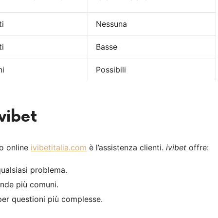
i
Nessuna
i
Basse
ni
Possibili
ivibet
o online
ivibetitalia.com
è l’assistenza clienti.
ivibet
offre:
qualsiasi problema.
nde più comuni.
er questioni più complesse.