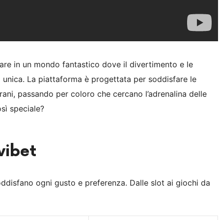
re in un mondo fantastico dove il divertimento e le
 unica. La piattaforma è progettata per soddisfare le
eterani, passando per coloro che cercano l’adrenalina delle
sì speciale?
vibet
disfano ogni gusto e preferenza. Dalle slot ai giochi da