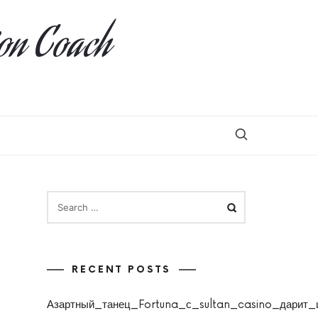
ion Coach
SEARCH
FOR:
RECENT POSTS
Азартный_танец_Fortuna_с_sultan_casino_дарит