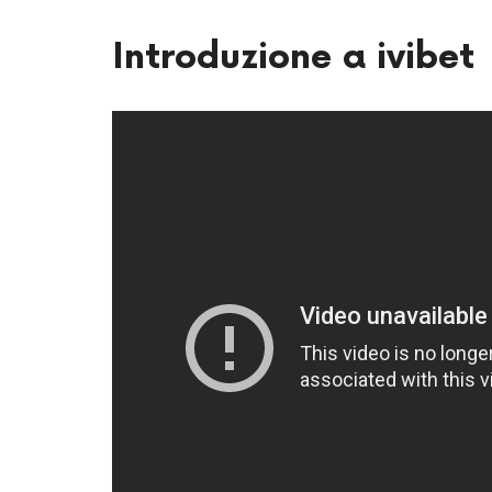
Introduzione a ivibet