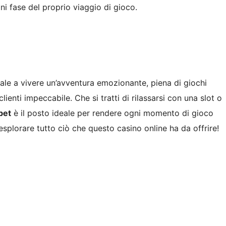
ni fase del proprio viaggio di gioco.
ale a vivere un’avventura emozionante, piena di giochi
lienti impeccabile. Che si tratti di rilassarsi con una slot o
ibet
è il posto ideale per rendere ogni momento di gioco
esplorare tutto ciò che questo casino online ha da offrire!