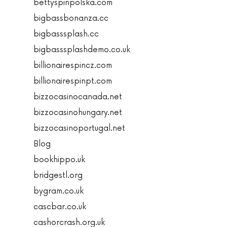
bettyspinpolska.com
bigbassbonanza.cc
bigbasssplash.cc
bigbasssplashdemo.co.uk
billionairespincz.com
billionairespinpt.com
bizzocasinocanada.net
bizzocasinohungary.net
bizzocasinoportugal.net
Blog
bookhippo.uk
bridgestl.org
bygram.co.uk
cascbar.co.uk
cashorcrash.org.uk