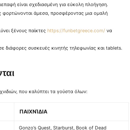
ιεπαφή είναι σχεδιασμένη για εύκολη πλοήγηση.
ς φορτώνονται άμεσα, προσφέροντας μια ομαλή
ύνει ξένους παίκτες
https://funbetgreece.com/
να
σε διάφορες συσκευές κινητής τηλεφωνίας και tablets.
νται
χνιδιών, που καλύπτει τα γούστα όλων:
ΠΑΙΧΝΊΔΙΑ
Gonzo’s Quest, Starburst, Book of Dead