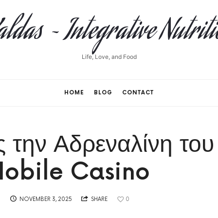
ldas ~ Integrative Nutrit
Life, Love, and Food
HOME
BLOG
CONTACT
ve
 την Αδρεναλίνη του
obile Casino
M
NOVEMBER 3, 2025
SHARE
0