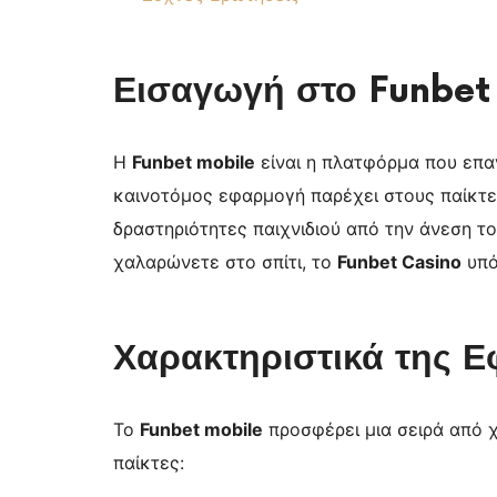
Εισαγωγή στο Funbet
Η
Funbet mobile
είναι η πλατφόρμα που επα
καινοτόμος εφαρμογή παρέχει στους παίκτε
δραστηριότητες παιχνιδιού από την άνεση το
χαλαρώνετε στο σπίτι, το
Funbet Casino
υπό
Χαρακτηριστικά της 
Το
Funbet mobile
προσφέρει μια σειρά από χ
παίκτες: