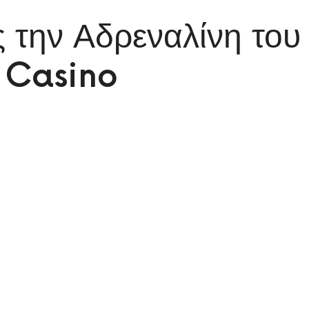
 την Αδρεναλίνη του
 Casino