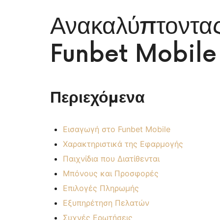
Ανακαλύπτοντας
Funbet Mobile
Περιεχόμενα
Εισαγωγή στο Funbet Mobile
Χαρακτηριστικά της Εφαρμογής
Παιχνίδια που Διατίθενται
Μπόνους και Προσφορές
Επιλογές Πληρωμής
Εξυπηρέτηση Πελατών
Συχνές Ερωτήσεις