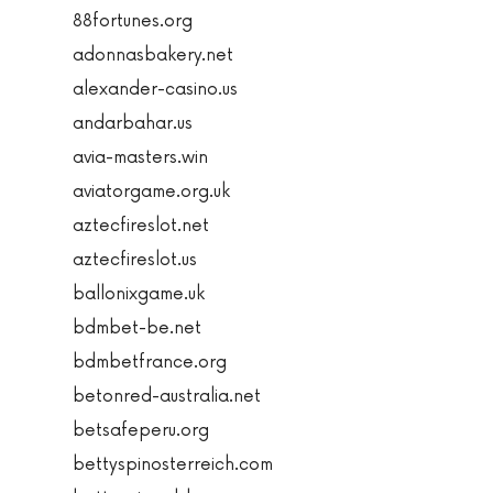
88fortunes.org
adonnasbakery.net
alexander-casino.us
andarbahar.us
avia-masters.win
aviatorgame.org.uk
aztecfireslot.net
aztecfireslot.us
ballonixgame.uk
bdmbet-be.net
bdmbetfrance.org
betonred-australia.net
betsafeperu.org
bettyspinosterreich.com