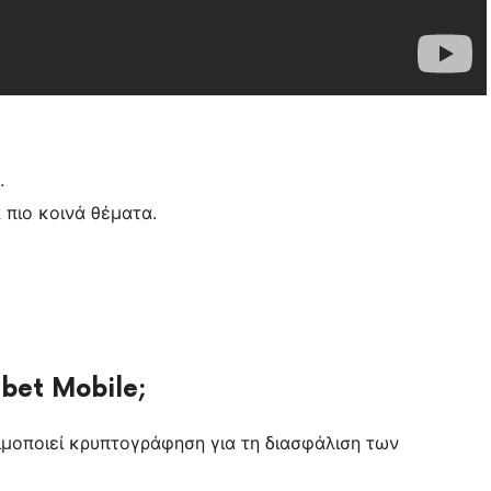
.
πιο κοινά θέματα.
nbet Mobile;
ιμοποιεί κρυπτογράφηση για τη διασφάλιση των