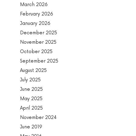
March 2026
February 2026
January 2026
December 2025
November 2025
October 2025
September 2025
August 2025
July 2025
June 2025
May 2025
April 2025
November 2024
June 2019