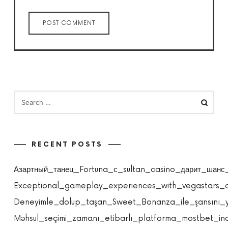
SEARCH
FOR:
RECENT POSTS
Азартный_танец_Fortuna_с_sultan_casino_дарит_шанс
Exceptional_gameplay_experiences_with_vegastars_
Deneyimle_dolup_taşan_Sweet_Bonanza_ile_şansını_ya
Məhsul_seçimi_zamanı_etibarlı_platforma_mostbet_ind