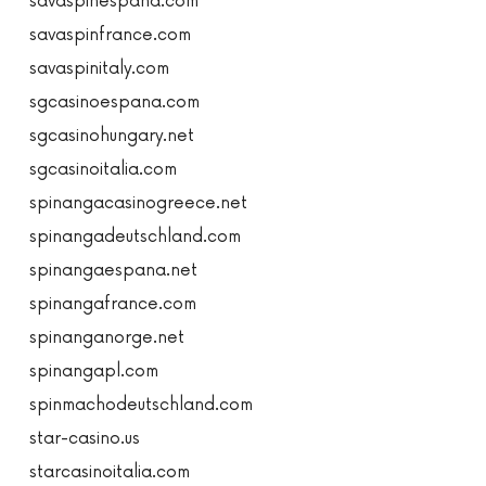
savaspinespana.com
savaspinfrance.com
savaspinitaly.com
sgcasinoespana.com
sgcasinohungary.net
sgcasinoitalia.com
spinangacasinogreece.net
spinangadeutschland.com
spinangaespana.net
spinangafrance.com
spinanganorge.net
spinangapl.com
spinmachodeutschland.com
star-casino.us
starcasinoitalia.com