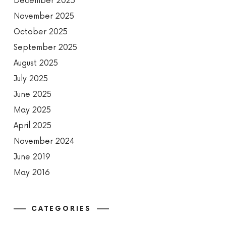
December 2025
November 2025
October 2025
September 2025
August 2025
July 2025
June 2025
May 2025
April 2025
November 2024
June 2019
May 2016
CATEGORIES