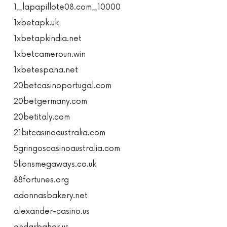
1_lapapillote08.com_10000
1xbetapk.uk
1xbetapkindia.net
1xbetcameroun.win
1xbetespana.net
20betcasinoportugal.com
20betgermany.com
20betitaly.com
21bitcasinoaustralia.com
5gringoscasinoaustralia.com
5lionsmegaways.co.uk
88fortunes.org
adonnasbakery.net
alexander-casino.us