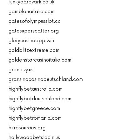
funkyaardvark.co.uk
gambloriaitalia.com
gatesofolympusslot.cc
gatesuperscatter.org
glorycasinoapp.win
goldblitzextreme.com
goldenstarcasinoitalia.com
grandivy.us
gransinocasinodeutschland.com
highflybetaustralia.com
highflybetdeutschland.com
highflybetgreece.com
highflybetromania.com
hkresources.org
hollywoodbetslogin.us