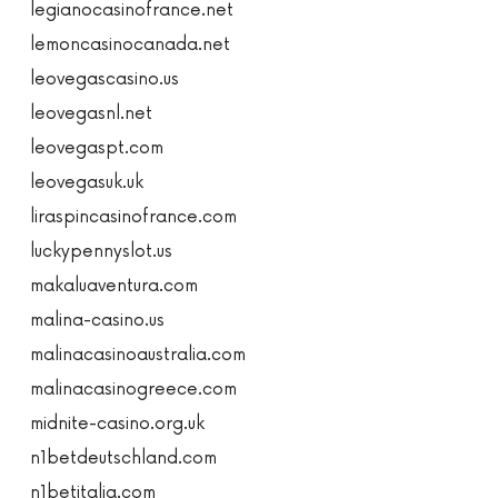
legianocasinofrance.net
lemoncasinocanada.net
leovegascasino.us
leovegasnl.net
leovegaspt.com
leovegasuk.uk
liraspincasinofrance.com
luckypennyslot.us
makaluaventura.com
malina-casino.us
malinacasinoaustralia.com
malinacasinogreece.com
midnite-casino.org.uk
n1betdeutschland.com
n1betitalia.com