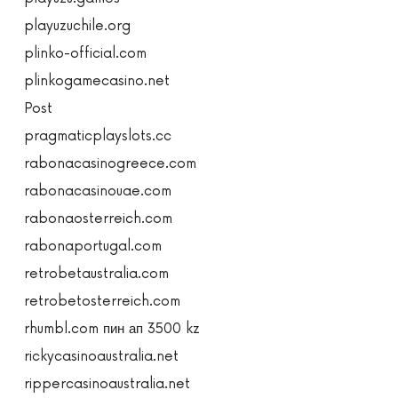
playuzuchile.org
plinko-official.com
plinkogamecasino.net
Post
pragmaticplayslots.cc
rabonacasinogreece.com
rabonacasinouae.com
rabonaosterreich.com
rabonaportugal.com
retrobetaustralia.com
retrobetosterreich.com
rhumbl.com пин ап 3500 kz
rickycasinoaustralia.net
rippercasinoaustralia.net