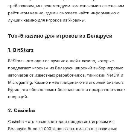
требованиям, мы рекомендуем вам ознакомиться с нашим
рейтингом казино, где вы сможете найти информацию о
лучших казино для игроков из Украины.
Топ-5 казино для игроков из Беларуси
1. BitStarz
BitStarz – это один из лучших онлайн-казино, которые
предлагают игрокам из Беларуси широкий выбор игровых
автоматов от известных разработчиков, таких как NetEnt и
Microgaming. Казино имеет лицензию на игорный бизнес в
Курио, что обеспечивает безопасность и прозрачность всех
операций.
2. Casimba
Casimba – это казино, которое предлагает игрокам из
Беларуси более 1 000 игровых автоматов от различных