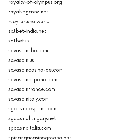
royalty-of-olympus.org
royalvegasnz.net
rubyfortune.world
satbet-india.net
satbet.us
savaspin-be.com
savaspin.us
savaspincasino-de.com
savaspinespana.com
savaspinfrance.com
savaspinitaly.com
sgcasinoespana.com
sgcasinohungary.net
sgcasinoitalia.com
spinangacasinogreece.net