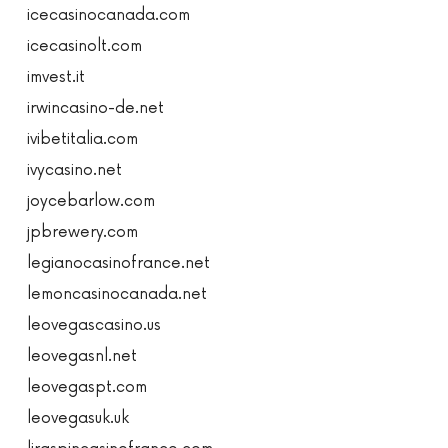
icecasinocanada.com
icecasinolt.com
imvest.it
irwincasino-de.net
ivibetitalia.com
ivycasino.net
joycebarlow.com
jpbrewery.com
legianocasinofrance.net
lemoncasinocanada.net
leovegascasino.us
leovegasnl.net
leovegaspt.com
leovegasuk.uk