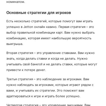
номиналом.
Основные стратегии для игроков
Есть несколько стратегий, которые помогут вам играть
успешно в Jetton онлайн казино. Первая стратегия – это
выбор правильной комбинации карт. Вам нужно выбрать
комбинацию, которая имеет наибольшую вероятность
выигрыша.
Вторая стратегия – это управление ставками. Вам нужно
знать, когда делать ставки и когда не делать. Нужно
учитывать свой банкroll и не делать ставки, которые могут
привести к потере денег.
Третья стратегия – это наблюдение за игроками. Вам
нужно наблюдать за игроками, которые играют рядом с
вами, и учитывать их стратегии. Это поможет вам
адаптироваться к игре и играть более успешно.
Четвертая стратегия – это управление эмоциями. Вам