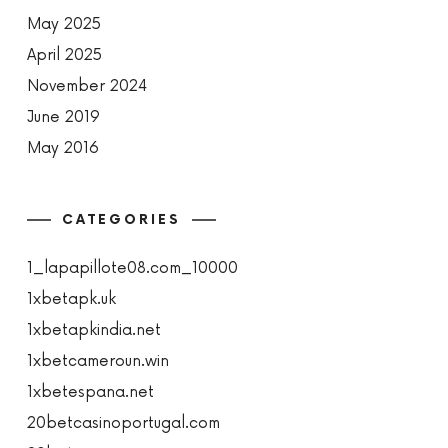
May 2025
April 2025
November 2024
June 2019
May 2016
CATEGORIES
1_lapapillote08.com_10000
1xbetapk.uk
1xbetapkindia.net
1xbetcameroun.win
1xbetespana.net
20betcasinoportugal.com