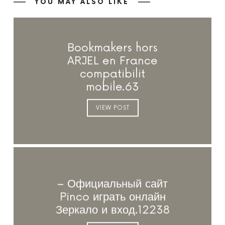
YOU MAY ALSO LIKE
Bookmakers hors
ARJEL en France
compatibilit
mobile.63
VIEW POST
– Официальный сайт
Pinco играть онлайн
Зеркало и вход.12238