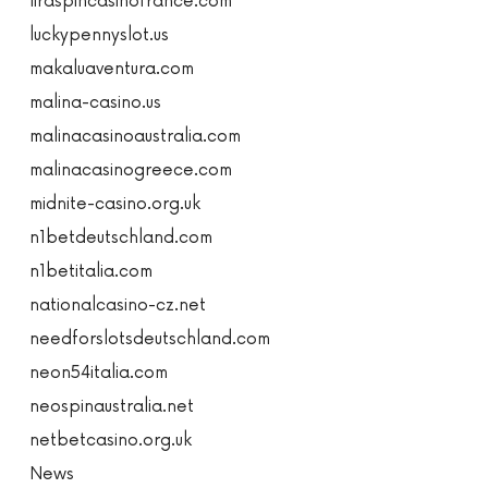
liraspincasinofrance.com
luckypennyslot.us
makaluaventura.com
malina-casino.us
malinacasinoaustralia.com
malinacasinogreece.com
midnite-casino.org.uk
n1betdeutschland.com
n1betitalia.com
nationalcasino-cz.net
needforslotsdeutschland.com
neon54italia.com
neospinaustralia.net
netbetcasino.org.uk
News