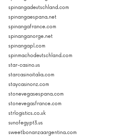
spinangadeutschland.com
spinangaespana.net
spinangafrance.com
spinanganorge.net
spinangapl.com
spinmachodeutschland.com
star-casino.us
starcasinoitalia.com
staycasinonz.com
stonevegasespana.com
stonevegasfrance.com
strlogistics.co.uk
sunofegypt3.us
sweetbonanzaargentina.com