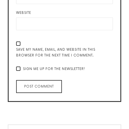
WEBSITE
SAVE MY NAME, EMAIL, AND WEBSITE IN THIS
BROWSER FOR THE NEXT TIME I COMMENT.
SIGN ME UP FOR THE NEWSLETTER!
SEARCH