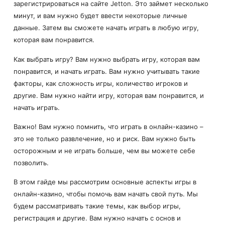
зарегистрироваться на сайте Jetton. Это займет несколько
минут, и вам нужно будет ввести некоторые личные
данные. Затем вы сможете начать играть в любую игру,
которая вам понравится.
Как выбрать игру? Вам нужно выбрать игру, которая вам
понравится, и начать играть. Вам нужно учитывать такие
факторы, как сложность игры, количество игроков и
другие. Вам нужно найти игру, которая вам понравится, и
начать играть.
Важно! Вам нужно помнить, что играть в онлайн-казино –
это не только развлечение, но и риск. Вам нужно быть
осторожным и не играть больше, чем вы можете себе
позволить.
В этом гайде мы рассмотрим основные аспекты игры в
онлайн-казино, чтобы помочь вам начать свой путь. Мы
будем рассматривать такие темы, как выбор игры,
регистрация и другие. Вам нужно начать с основ и