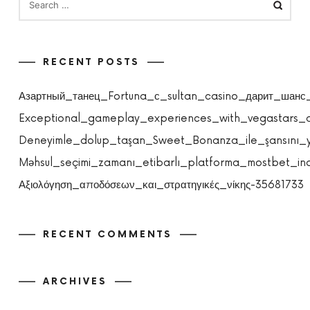
FOR:
RECENT POSTS
Азартный_танец_Fortuna_с_sultan_casino_дарит_шанс
Exceptional_gameplay_experiences_with_vegastars_
Deneyimle_dolup_taşan_Sweet_Bonanza_ile_şansını_ya
Məhsul_seçimi_zamanı_etibarlı_platforma_mostbet_ind
Αξιολόγηση_αποδόσεων_και_στρατηγικές_νίκης-35681733
RECENT COMMENTS
ARCHIVES