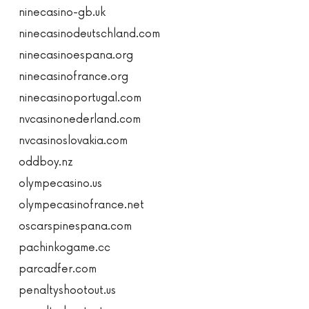
ninecasino-gb.uk
ninecasinodeutschland.com
ninecasinoespana.org
ninecasinofrance.org
ninecasinoportugal.com
nvcasinonederland.com
nvcasinoslovakia.com
oddboy.nz
olympecasino.us
olympecasinofrance.net
oscarspinespana.com
pachinkogame.cc
parcadfer.com
penaltyshootout.us