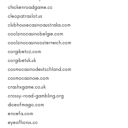
chickenroadgame.cc
cleopatraslot.us
clubhousecasinoaustralia.com
coolzinocasinobelgie.com
coolzinocasinoosterreich.com
corgibetcz.com
corgibetuk.uk
cosmocasinodeutschland.com
cosmocasinoie.com
crashxgame.co.uk
crossy-road-gambling.org
diceofmagic.com
encefa.com
eyeofhorus.cc