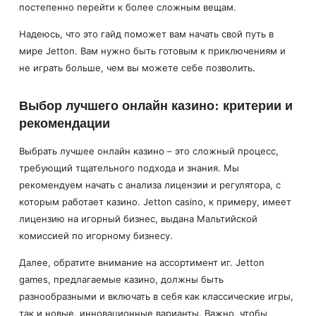
постепенно перейти к более сложным вещам.
Надеюсь, что это гайд поможет вам начать свой путь в
мире Jetton. Вам нужно быть готовым к приключениям и
не играть больше, чем вы можете себе позволить.
Выбор лучшего онлайн казино: критерии и
рекомендации
Выбрать лучшее онлайн казино – это сложный процесс,
требующий тщательного подхода и знания. Мы
рекомендуем начать с анализа лицензии и регулятора, с
которым работает казино. Jetton casino, к примеру, имеет
лицензию на игорный бизнес, выдана Мальтийской
комиссией по игорному бизнесу.
Далее, обратите внимание на ассортимент иг. Jetton
games, предлагаемые казино, должны быть
разнообразными и включать в себя как классические игры,
так и новые, инновационные варианты. Важно, чтобы