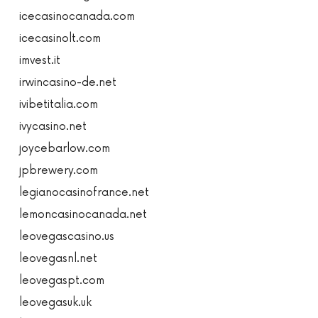
icecasinocanada.com
icecasinolt.com
imvest.it
irwincasino-de.net
ivibetitalia.com
ivycasino.net
joycebarlow.com
jpbrewery.com
legianocasinofrance.net
lemoncasinocanada.net
leovegascasino.us
leovegasnl.net
leovegaspt.com
leovegasuk.uk