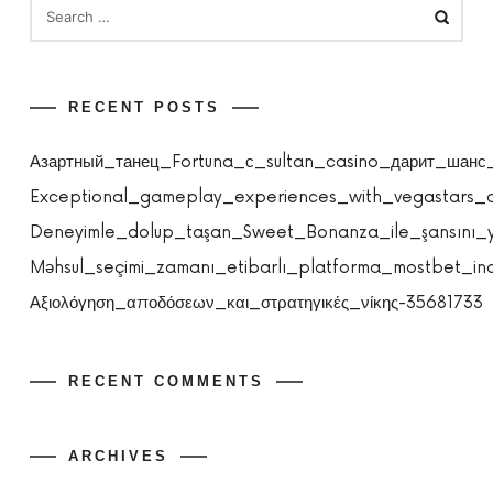
FOR:
RECENT POSTS
Азартный_танец_Fortuna_с_sultan_casino_дарит_шанс
Exceptional_gameplay_experiences_with_vegastars_
Deneyimle_dolup_taşan_Sweet_Bonanza_ile_şansını_ya
Məhsul_seçimi_zamanı_etibarlı_platforma_mostbet_ind
Αξιολόγηση_αποδόσεων_και_στρατηγικές_νίκης-35681733
RECENT COMMENTS
ARCHIVES