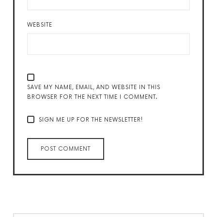
WEBSITE
SAVE MY NAME, EMAIL, AND WEBSITE IN THIS
BROWSER FOR THE NEXT TIME I COMMENT.
SIGN ME UP FOR THE NEWSLETTER!
SEARCH