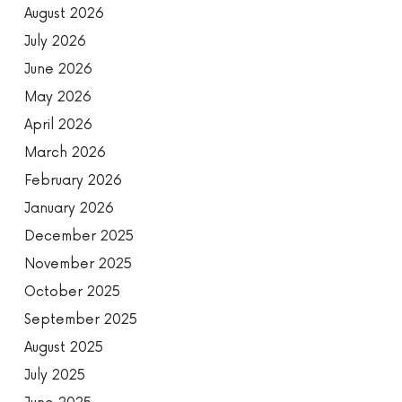
August 2026
July 2026
June 2026
May 2026
April 2026
March 2026
February 2026
January 2026
December 2025
November 2025
October 2025
September 2025
August 2025
July 2025