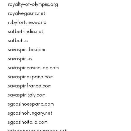
royalty-of-olympus.org
royalvegasnz.net
rubyfortune.world
satbet-india.net
satbet.us
savaspin-be.com
savaspin.us
savaspincasino-de.com
savaspinespana.com
savaspinfrance.com
savaspinitaly.com
sgcasinoespana.com
sgcasinohungary.net
sgcasinoitalia.com