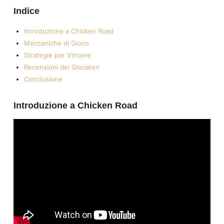
Indice
Introduzione a Chicken Road
Meccaniche di Gioco
Strategie per Vincere
Recensioni dei Giocatori
Conclusione
Introduzione a Chicken Road