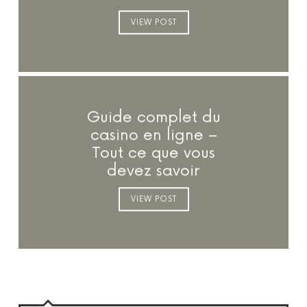
VIEW POST
Guide complet du
casino en ligne –
Tout ce que vous
devez savoir
VIEW POST