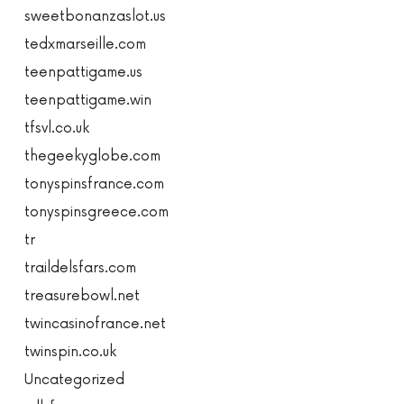
sweetbonanzaslot.us
tedxmarseille.com
teenpattigame.us
teenpattigame.win
tfsvl.co.uk
thegeekyglobe.com
tonyspinsfrance.com
tonyspinsgreece.com
tr
traildelsfars.com
treasurebowl.net
twincasinofrance.net
twinspin.co.uk
Uncategorized