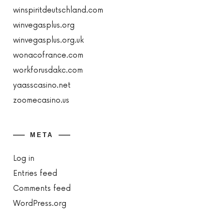
winspiritdeutschland.com
winvegasplus.org
winvegasplus.org.uk
wonacofrance.com
workforusdakc.com
yaasscasino.net
zoomecasino.us
META
Log in
Entries feed
Comments feed
WordPress.org