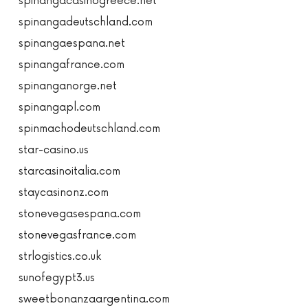
spinangacasinogreece.net
spinangadeutschland.com
spinangaespana.net
spinangafrance.com
spinanganorge.net
spinangapl.com
spinmachodeutschland.com
star-casino.us
starcasinoitalia.com
staycasinonz.com
stonevegasespana.com
stonevegasfrance.com
strlogistics.co.uk
sunofegypt3.us
sweetbonanzaargentina.com