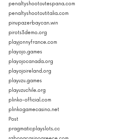
penaltyshootoutespana.com
penaltyshootoutitalia.com
pinupazerbaycan.win
pirots3demo.org
playjonnyfrance.com
playojo.games
playojocanada.org
playojoireland.org
playuzu.games
playuzuchile.org
plinko-official.com
plinkogamecasino.net
Post
pragmaticplayslots.cc
rabonacasinogreece.com