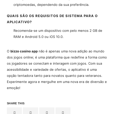
criptomoedas, dependendo da sua preferência.
QUAIS SÃO OS REQUISITOS DE SISTEMA PARA O
APLICATIVO?
Recomenda-se um dispositivo com pelo menos 2 GB de
RAM e Android 5.0 ou iOS 10.0.
O
bizzo casino app
não é apenas uma nova adição ao mundo
dos jogos online; é uma plataforma que redefine a forma como
os jogadores se conectam e interagem com jogos. Com sua
acessibilidade e variedade de ofertas, o aplicativo é uma
opção tentadora tanto para novatos quanto para veteranos.
Experimente agora e mergulhe em uma nova era de diversão e
emoção!
SHARE THIS