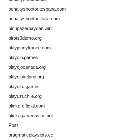
penaltyshootoutespana.com
penaltyshootoutitalia.com
pinupazerbaycan.win
pirots3demo.org
playjonnyfrance.com
playojo.games
playojocanada.org
playojoireland.org
playuzu.games
playuzuchile.org
plinko-official.com
plinkogamecasino.net
Post
pragmaticplayslots.cc