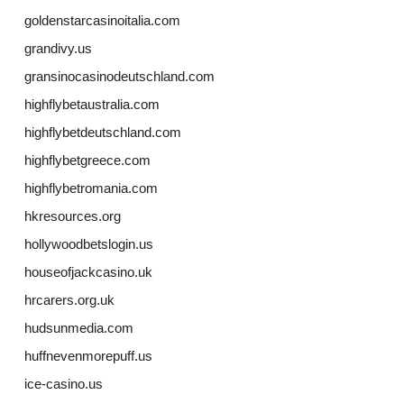
goldenstarcasinoitalia.com
grandivy.us
gransinocasinodeutschland.com
highflybetaustralia.com
highflybetdeutschland.com
highflybetgreece.com
highflybetromania.com
hkresources.org
hollywoodbetslogin.us
houseofjackcasino.uk
hrcarers.org.uk
hudsunmedia.com
huffnevenmorepuff.us
ice-casino.us