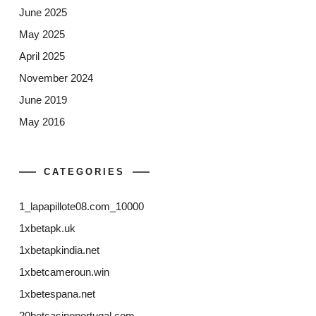
June 2025
May 2025
April 2025
November 2024
June 2019
May 2016
CATEGORIES
1_lapapillote08.com_10000
1xbetapk.uk
1xbetapkindia.net
1xbetcameroun.win
1xbetespana.net
20betcasinoportugal.com