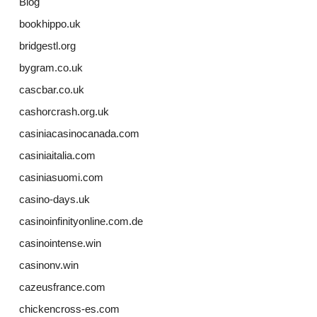
Blog
bookhippo.uk
bridgestl.org
bygram.co.uk
cascbar.co.uk
cashorcrash.org.uk
casiniacasinocanada.com
casiniaitalia.com
casiniasuomi.com
casino-days.uk
casinoinfinityonline.com.de
casinointense.win
casinonv.win
cazeusfrance.com
chickencross-es.com