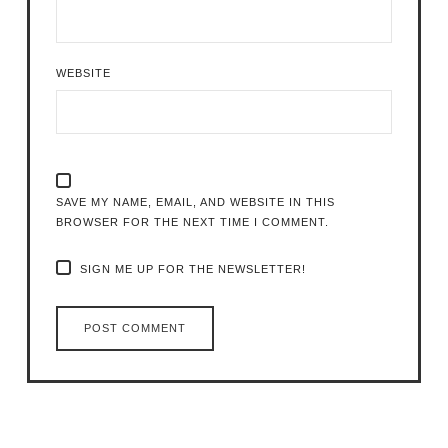
WEBSITE
SAVE MY NAME, EMAIL, AND WEBSITE IN THIS
BROWSER FOR THE NEXT TIME I COMMENT.
SIGN ME UP FOR THE NEWSLETTER!