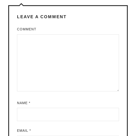
LEAVE A COMMENT
COMMENT
NAME
*
EMAIL
*